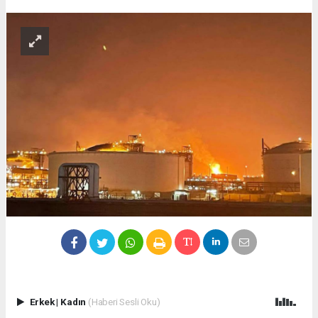
Erkek
|
Kadın
(Haberi Sesli Oku)