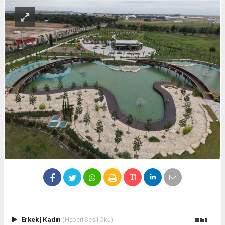
Erkek
|
Kadın
(Haberi Sesli Oku)