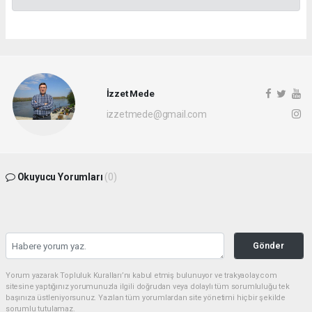
İzzet Mede
izzetmede@gmail.com
Okuyucu Yorumları
(0)
Gönder
Yorum yazarak Topluluk Kuralları’nı kabul etmiş bulunuyor ve trakyaolay.com
sitesine yaptığınız yorumunuzla ilgili doğrudan veya dolaylı tüm sorumluluğu tek
başınıza üstleniyorsunuz. Yazılan tüm yorumlardan site yönetimi hiçbir şekilde
sorumlu tutulamaz.