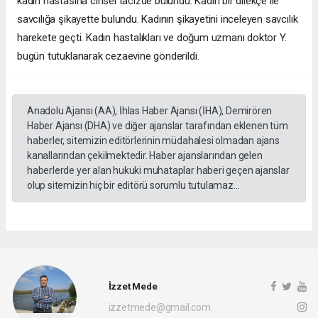
kadın hastasına cinsel tacizde bulundu. Kadın bir dilekçe ile
savcılığa şikayette bulundu. Kadının şikayetini inceleyen savcılık
harekete geçti. Kadın hastalıkları ve doğum uzmanı doktor Y.
bugün tutuklanarak cezaevine gönderildi.
Anadolu Ajansı (AA), İhlas Haber Ajansı (İHA), Demirören
Haber Ajansı (DHA) ve diğer ajanslar tarafından eklenen tüm
haberler, sitemizin editörlerinin müdahalesi olmadan ajans
kanallarından çekilmektedir. Haber ajanslarından gelen
haberlerde yer alan hukuki muhataplar haberi geçen ajanslar
olup sitemizin hiç bir editörü sorumlu tutulamaz...
İzzet Mede
izzetmede@gmail.com