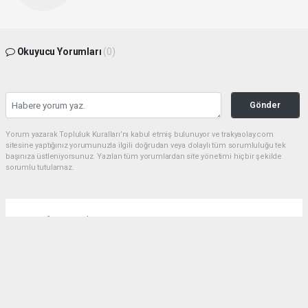
Okuyucu Yorumları
(0)
Gönder
Yorum yazarak Topluluk Kuralları’nı kabul etmiş bulunuyor ve trakyaolay.com
sitesine yaptığınız yorumunuzla ilgili doğrudan veya dolaylı tüm sorumluluğu tek
başınıza üstleniyorsunuz. Yazılan tüm yorumlardan site yönetimi hiçbir şekilde
sorumlu tutulamaz.
Anasayfa
Gündem
Çorlu dev bir parka daha kavuşuyor
GÜNDEM
01.08.2026 - 16:20, Güncelleme: 01.08.2026 - 18:35