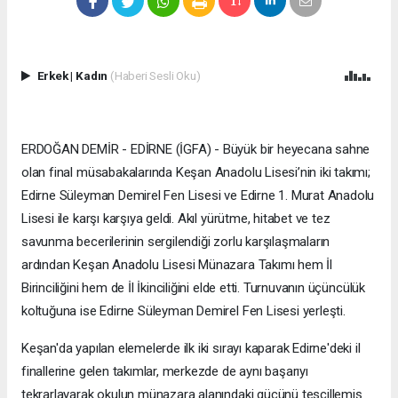
Erkek
|
Kadın
(Haberi Sesli Oku)
ERDOĞAN DEMİR - EDİRNE (İGFA) - Büyük bir heyecana sahne
olan final müsabakalarında Keşan Anadolu Lisesi’nin iki takımı;
Edirne Süleyman Demirel Fen Lisesi ve Edirne 1. Murat Anadolu
Lisesi ile karşı karşıya geldi. Akıl yürütme, hitabet ve tez
savunma becerilerinin sergilendiği zorlu karşılaşmaların
ardından Keşan Anadolu Lisesi Münazara Takımı hem İl
Birinciliğini hem de İl İkinciliğini elde etti. Turnuvanın üçüncülük
koltuğuna ise Edirne Süleyman Demirel Fen Lisesi yerleşti.
Keşan'da yapılan elemelerde ilk iki sırayı kaparak Edirne'deki il
finallerine gelen takımlar, merkezde de aynı başarıyı
tekrarlayarak okulun münazara alanındaki gücünü tescillemiş