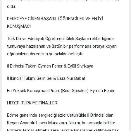
oldu.
DERECEYE GİREN BAŞARILI ÖĞRENCİLER VE EN İYİ
KONUŞMACI
Türk Dili ve Edebiyatı Öğretmeni Dilek Saylam rehberliğinde
turnuvaya hazırlanan ve üstün bir performans ortaya koyan
öğrencilerin dereceleri şu şekilde netleşti:
İl Birincisi Takım: Eymen Fener & Eylül Sivrikaya
İl İkincisi Takım: Selin Sel & Esra Nur Babat
En Yüksek Konuşmacı Puanı (Best Speaker): Eymen Fener
HEDEF: TÜRKİYE FİNALLERİ
Edirne genelinde sergilediği ezici üstünlükle İl Birincisi olan
Keşan Anadolu Lisesi Münazara Takımı, bu sonuçla birlikte
Edirne’yi temsil etmek üzere Türkiye Finallerine katılmaya hak