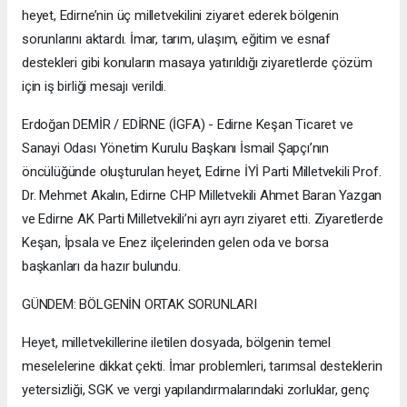
heyet, Edirne’nin üç milletvekilini ziyaret ederek bölgenin
sorunlarını aktardı. İmar, tarım, ulaşım, eğitim ve esnaf
destekleri gibi konuların masaya yatırıldığı ziyaretlerde çözüm
için iş birliği mesajı verildi.
Erdoğan DEMİR / EDİRNE (İGFA) - Edirne Keşan Ticaret ve
Sanayi Odası Yönetim Kurulu Başkanı İsmail Şapçı’nın
öncülüğünde oluşturulan heyet, Edirne İYİ Parti Milletvekili Prof.
Dr. Mehmet Akalın, Edirne CHP Milletvekili Ahmet Baran Yazgan
ve Edirne AK Parti Milletvekili’ni ayrı ayrı ziyaret etti. Ziyaretlerde
Keşan, İpsala ve Enez ilçelerinden gelen oda ve borsa
başkanları da hazır bulundu.
GÜNDEM: BÖLGENİN ORTAK SORUNLARI
Heyet, milletvekillerine iletilen dosyada, bölgenin temel
meselelerine dikkat çekti. İmar problemleri, tarımsal desteklerin
yetersizliği, SGK ve vergi yapılandırmalarındaki zorluklar, genç