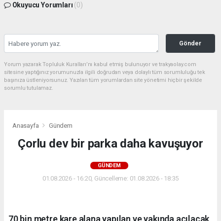
Okuyucu Yorumları
(0)
Gönder
Yorum yazarak Topluluk Kuralları’nı kabul etmiş bulunuyor ve trakyaolay.com
sitesine yaptığınız yorumunuzla ilgili doğrudan veya dolaylı tüm sorumluluğu tek
başınıza üstleniyorsunuz. Yazılan tüm yorumlardan site yönetimi hiçbir şekilde
sorumlu tutulamaz.
Anasayfa
Gündem
Çorlu dev bir parka daha kavuşuyor
GÜNDEM
01.08.2026 - 16:20, Güncelleme: 01.08.2026 - 18:35
70 bin metre kare alana yapılan ve yakında açılacak