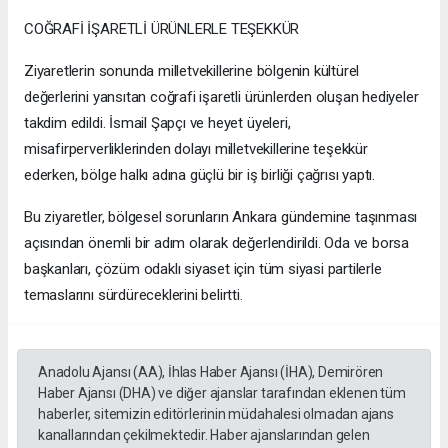
COĞRAFİ İŞARETLİ ÜRÜNLERLE TEŞEKKÜR
Ziyaretlerin sonunda milletvekillerine bölgenin kültürel
değerlerini yansıtan coğrafi işaretli ürünlerden oluşan hediyeler
takdim edildi. İsmail Şapçı ve heyet üyeleri,
misafirperverliklerinden dolayı milletvekillerine teşekkür
ederken, bölge halkı adına güçlü bir iş birliği çağrısı yaptı.
Bu ziyaretler, bölgesel sorunların Ankara gündemine taşınması
açısından önemli bir adım olarak değerlendirildi. Oda ve borsa
başkanları, çözüm odaklı siyaset için tüm siyasi partilerle
temaslarını sürdüreceklerini belirtti.
Anadolu Ajansı (AA), İhlas Haber Ajansı (İHA), Demirören
Haber Ajansı (DHA) ve diğer ajanslar tarafından eklenen tüm
haberler, sitemizin editörlerinin müdahalesi olmadan ajans
kanallarından çekilmektedir. Haber ajanslarından gelen