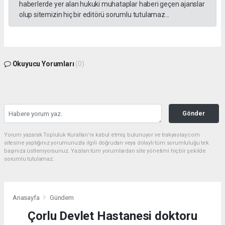
haberlerde yer alan hukuki muhataplar haberi geçen ajanslar
olup sitemizin hiç bir editörü sorumlu tutulamaz...
Okuyucu Yorumları
(0)
Gönder
Yorum yazarak Topluluk Kuralları’nı kabul etmiş bulunuyor ve trakyaolay.com
sitesine yaptığınız yorumunuzla ilgili doğrudan veya dolaylı tüm sorumluluğu tek
başınıza üstleniyorsunuz. Yazılan tüm yorumlardan site yönetimi hiçbir şekilde
sorumlu tutulamaz.
Anasayfa
Gündem
Çorlu Devlet Hastanesi doktoru