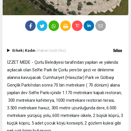
Erkek
|
Kadın
(Haberi Sesli Oku)
İZZET MEDE - Çorlu Belediyesi tarafından yapılan ve yakında
açılacak olan Selfie Park ile Çorlu yeni bir gezi ve dinlenme
alanına kavuşacak. Cumhuriyet (Havuzlar) Park ve Gölbaşı
Gençlik Parkı’ndan sonra 70 bin metrekare ( 70 dönüm) alana
yapılan dev Selfie Parkı içinde 1.170 metrekare kapalı restoran,
300 metrekare kafeterya, 1000 metrekare restoran terası,
3.500 metrekare havuz, 300 metre uzunluğunda dere, 6.000
metrekare yürüyüş yolu, 600 metrekare iskele, 2 büyük köprü, 3
küçük köprü, 5 adet çocuk köyü konsepti, 2 gözlem kulesi gibi
pek çok birim bulunuyor.