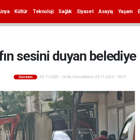
ünya
Kültür
Teknoloji
Sağlık
Siyaset
Asayiş
Yaşam
ın sesini duyan belediye
05.11.2025 - 14:46, Güncelleme: 05.11.2025 - 18:37
Gündem