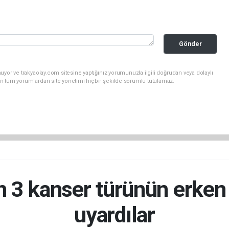
Gönder
uyor ve trakyaolay.com sitesine yaptığınız yorumunuzla ilgili doğrudan veya dolaylı
n tüm yorumlardan site yönetimi hiçbir şekilde sorumlu tutulamaz.
n 3 kanser türünün erken t
uyardılar