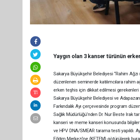
Yaygın olan 3 kanser türünün erken 
Sakarya Büyükşehir Belediyesi “Rahim Ağzı 
düzenlenen seminerde katılımcılara rahim a
erken teşhis için dikkat edilmesi gerekenleri a
Sakarya Büyükşehir Belediyesi ve Adapazarı 
Farkındalık Ayı çerçevesinde program düz
Sağlık Müdürlüğü’nden Dr. Nur Beste Irak ta
kanseri ve meme kanseri konusunda bilgiler 
ve HPV DNA/SMEAR tarama testi yapıldı. Ay
Eğitim Merkezi’ne (KETEM) götürülerek bura