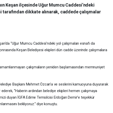
ne'nın Keşan ilçesinde Uğur Mumcu Caddesi’ndeki
i tarafından dikkate alınarak, caddede çalışmalar
şan'da "Uğur Mumcu Caddesi'ndeki yol çalışmaları esnafı da
 sonrasında Keşan Belediyesi ekipleri dün cadde üzerinde çalışmalara
 tamamlanmayan çalışmaların yeniden başlamasından memnuniyet
 Belediye Başkanı Mehmet Özcan’a ve seslerini kamuoyuna duyurarak
 ederek, “Haberin ardından belediye ekipleri hemen çalışmaya
izi duyan İGFA Edirne Temsilcisi Erdoğan Demir’e teşekkür
lanmasını bekliyoruz.” diye konuştu.