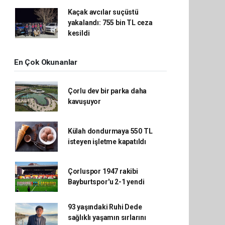
Kaçak avcılar suçüstü
yakalandı: 755 bin TL ceza
kesildi
En Çok Okunanlar
Çorlu dev bir parka daha
kavuşuyor
Külah dondurmaya 550 TL
isteyen işletme kapatıldı
Çorluspor 1947 rakibi
Bayburtspor'u 2-1 yendi
93 yaşındaki Ruhi Dede
sağlıklı yaşamın sırlarını