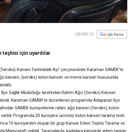
ABONE OL
teşhisi için uyardılar
(Serviks) Kanseri Farkındalık Ayı” çerçevesinde Karaman SAMEK’te
ğzı kanseri, (serviks) kolon kanseri ve meme kanseri hususunda
nlattı.
İlçe Sağlık Müdürlüğü tarafından Rahim Ağzı (Serviks) Kanseri
enlendi. Karaman SAMEK’te düzenlenen programda Adapazarı İlçe
rafından SAMEK kursiyerlerine rahim ağzı kanseri (Serviks), kolon
verildi. Programda 20 kursiyere ücretsiz kolon kanseri tarama testi
rıca 10 kursiyerden oluşan bir grup Kanser Erken Teşhis Tarama ve
da Mamografi çekildi. Taramalarda, kadınlara kanserde erken tanının