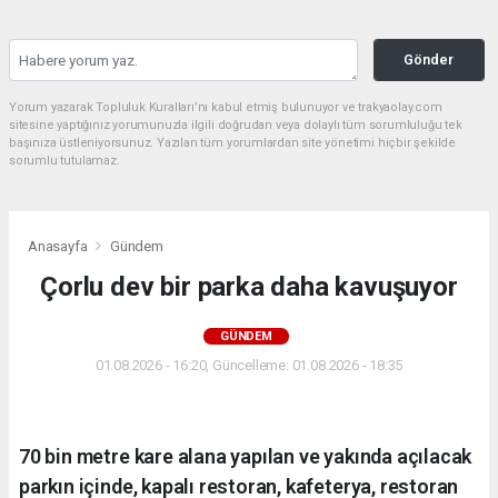
Gönder
Yorum yazarak Topluluk Kuralları’nı kabul etmiş bulunuyor ve trakyaolay.com
sitesine yaptığınız yorumunuzla ilgili doğrudan veya dolaylı tüm sorumluluğu tek
başınıza üstleniyorsunuz. Yazılan tüm yorumlardan site yönetimi hiçbir şekilde
sorumlu tutulamaz.
Anasayfa
Gündem
Çorlu dev bir parka daha kavuşuyor
GÜNDEM
01.08.2026 - 16:20, Güncelleme: 01.08.2026 - 18:35
70 bin metre kare alana yapılan ve yakında açılacak
parkın içinde, kapalı restoran, kafeterya, restoran