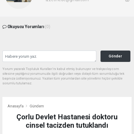
Okuyucu Yorumları
(0)
Gönder
Yorum yazarak Topluluk Kuralları’nı kabul etmiş bulunuyor ve trakyaolay.com
sitesine yaptığınız yorumunuzla ilgili doğrudan veya dolaylı tüm sorumluluğu tek
başınıza üstleniyorsunuz. Yazılan tüm yorumlardan site yönetimi hiçbir şekilde
sorumlu tutulamaz.
Anasayfa
Gündem
Çorlu Devlet Hastanesi doktoru
cinsel tacizden tutuklandı