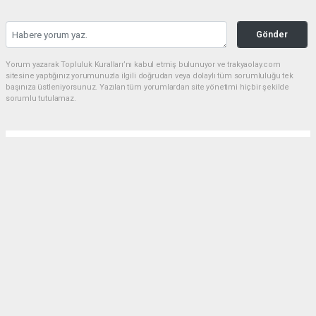
Gönder
Yorum yazarak Topluluk Kuralları’nı kabul etmiş bulunuyor ve trakyaolay.com
sitesine yaptığınız yorumunuzla ilgili doğrudan veya dolaylı tüm sorumluluğu tek
başınıza üstleniyorsunuz. Yazılan tüm yorumlardan site yönetimi hiçbir şekilde
sorumlu tutulamaz.
Anasayfa
Gündem
Çorlu dev bir parka daha kavuşuyor
GÜNDEM
01.08.2026 - 16:20, Güncelleme: 01.08.2026 - 18:35
70 bin metre kare alana yapılan ve yakında açılacak
parkın içinde, kapalı restoran, kafeterya, restoran