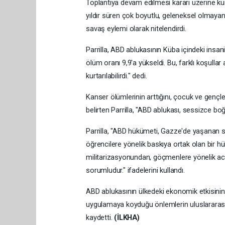
Toplantıya devam edilmesi kararı üzerine kürs
yıldır süren çok boyutlu, geleneksel olmayan
savaş eylemi olarak nitelendirdi.
Parrilla, ABD ablukasının Küba içindeki insa
ölüm oranı 9,9'a yükseldi. Bu, farklı koşullar
kurtarılabilirdi." dedi.
Kanser ölümlerinin arttığını, çocuk ve genç
belirten Parrilla, "ABD ablukası, sessizce boğ
Parrilla, "ABD hükümeti, Gazze'de yaşanan 
öğrencilere yönelik baskıya ortak olan bir hü
militarizasyonundan, göçmenlere yönelik ac
sorumludur." ifadelerini kullandı.
ABD ablukasının ülkedeki ekonomik etkisinin
uygulamaya koyduğu önlemlerin uluslararası h
kaydetti.
(İLKHA)