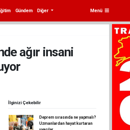
Eğitim
Gündem
Diğer
Menü
nde ağır insani
uyor
İlginizi Çekebilir
Deprem sırasında ne yapmalı?
Uzmanlardan hayat kurtaran
uyarılar