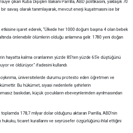
üye çıkan Küba Dışişleri Bakanı Parrilla, ABD politikasını, yaklaşık 70
 bir savaş olarak tanımlayarak, mevcut enerji kuşatmasını ise bir
ni etkisine işaret ederek, "Ülkede her 1000 doğum başına 4 olan bebek
 altında önlenebilir ölümlerin olduğu anlamına gelir. 1780 yeni doğan
lerin hayatta kalma oranlarının yüzde 85'ten yüzde 65'e düştüğünü
uyor ve öldürüyor." ifadesini kullandı.
soykırıma, üniversitelerde durumu protesto eden öğretmen ve
kümettir. Bu hükümet, siyasi nedenlerle şehirlerin
ımasız baskıdan, küçük çocukların ebeveynlerinden ayrılmasından
 toplamda 178,7 milyar dolar olduğunu aktaran Parrilla, ABD’nin
ukuku, ticaret kurallarını ve seyrüsefer özgürlüğünü ihlal ettiğini