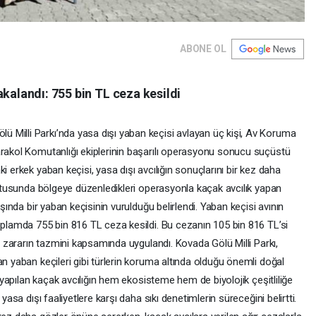
ABONE OL
akalandı: 755 bin TL ceza kesildi
 Milli Parkı’nda yasa dışı yaban keçisi avlayan üç kişi, Av Koruma
arakol Komutanlığı ekiplerinin başarılı operasyonu sonucu suçüstü
i erkek yaban keçisi, yasa dışı avcılığın sonuçlarını bir kez daha
rultusunda bölgeye düzenledikleri operasyonla kaçak avcılık yapan
aşında bir yaban keçisinin vurulduğu belirlendi. Yaban keçisi avının
oplamda 755 bin 816 TL ceza kesildi. Bu cezanın 105 bin 816 TL’si
en zararın tazmini kapsamında uygulandı. Kovada Gölü Milli Parkı,
an yaban keçileri gibi türlerin koruma altında olduğu önemli doğal
a yapılan kaçak avcılığın hem ekosisteme hem de biyolojik çeşitliliğe
yasa dışı faaliyetlere karşı daha sıkı denetimlerin süreceğini belirtti.