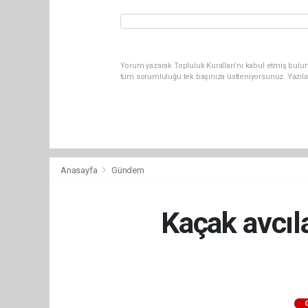
Yorum yazarak Topluluk Kuralları’nı kabul etmiş bulun
tüm sorumluluğu tek başınıza üstleniyorsunuz. Yazıla
Anasayfa
Gündem
Kaçak avcıl