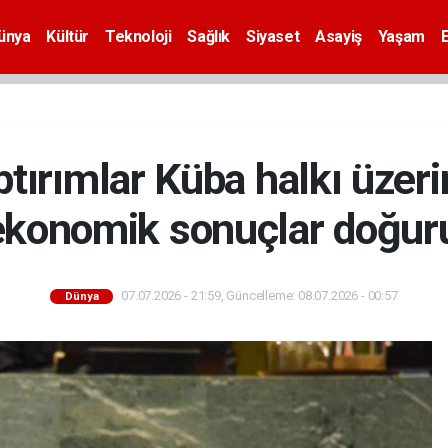
ünya
Kültür
Teknoloji
Sağlık
Siyaset
Asayiş
Yaşam
ırımlar Küba halkı üzeri
ekonomik sonuçlar doğur
07.07.2026 - 21:59, Güncelleme: 08.07.2026 - 00:57
Dünya