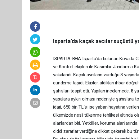
Isparta’da kaçak avcılar suçüstü y
ISPARTA-BHA Isparta’da bulunan Kovada Gölü
ve Kontrol ekipleri ile Kasımlar Jandarma K
yakalandı. Kaçak avcıların vurduğu 8 yaşındak
gündeme taşıdı. Ekipler, aldıkları ihbar doğ
şahısları tespit etti. Yapılan incelemede, 8 y
yasalara aykırı olması nedeniyle şahıslara t
idari, 650 bin TL’si ise yaban hayatına veril
ülkemizde nesli tükenme tehlikesi altında ol
alanlardan biri. Yetkililer, koruma alanlarınd
ciddi zararlar verdiğine dikkat çekerek bu tür 