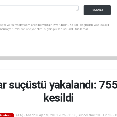
Gönder
uyor ve trakyaolay.com sitesine yaptığınız yorumunuzla ilgili doğrudan veya dolaylı
n tüm yorumlardan site yönetimi hiçbir şekilde sorumlu tutulamaz.
ar suçüstü yakalandı: 755
kesildi
(AA) - Anadolu Ajansı | 20.01.2025 - 11:06, Güncelleme: 20.01.2025 - 1
Gündem