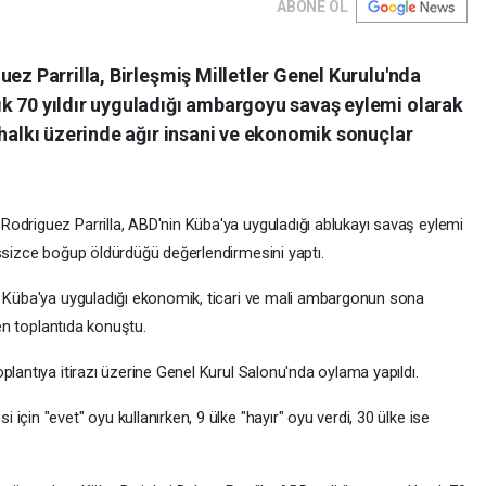
ABONE OL
uez Parrilla, Birleşmiş Milletler Genel Kurulu'nda
k 70 yıldır uyguladığı ambargoyu savaş eylemi olarak
 halkı üzerinde ağır insani ve ekonomik sonuçlar
odriguez Parrilla, ABD'nin Küba'ya uyguladığı ablukayı savaş eylemi
essizce boğup öldürdüğü değerlendirmesini yaptı.
n Küba'ya uyguladığı ekonomik, ticari ve mali ambargonun sona
nen toplantıda konuştu.
plantıya itirazı üzerine Genel Kurul Salonu'nda oylama yapıldı.
çin "evet" oyu kullanırken, 9 ülke "hayır" oyu verdi, 30 ülke ise