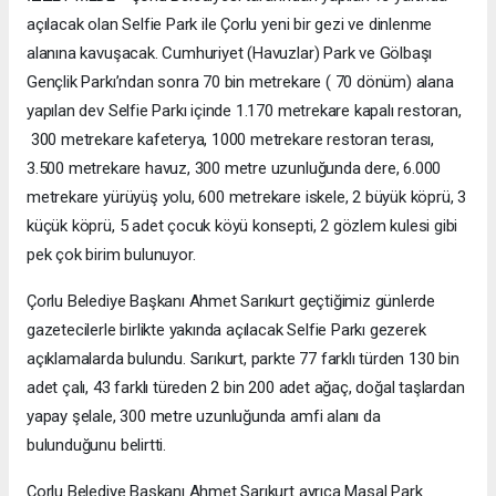
açılacak olan Selfie Park ile Çorlu yeni bir gezi ve dinlenme
alanına kavuşacak. Cumhuriyet (Havuzlar) Park ve Gölbaşı
Gençlik Parkı’ndan sonra 70 bin metrekare ( 70 dönüm) alana
yapılan dev Selfie Parkı içinde 1.170 metrekare kapalı restoran,
300 metrekare kafeterya, 1000 metrekare restoran terası,
3.500 metrekare havuz, 300 metre uzunluğunda dere, 6.000
metrekare yürüyüş yolu, 600 metrekare iskele, 2 büyük köprü, 3
küçük köprü, 5 adet çocuk köyü konsepti, 2 gözlem kulesi gibi
pek çok birim bulunuyor.
Çorlu Belediye Başkanı Ahmet Sarıkurt geçtiğimiz günlerde
gazetecilerle birlikte yakında açılacak Selfie Parkı gezerek
açıklamalarda bulundu. Sarıkurt, parkte 77 farklı türden 130 bin
adet çalı, 43 farklı türeden 2 bin 200 adet ağaç, doğal taşlardan
yapay şelale, 300 metre uzunluğunda amfi alanı da
bulunduğunu belirtti.
Çorlu Belediye Başkanı Ahmet Sarıkurt ayrıca Masal Park