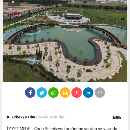
Erkek
|
Kadın
(Haberi Sesli Oku)
İZZET MEDE - Çorlu Belediyesi tarafından yapılan ve yakında