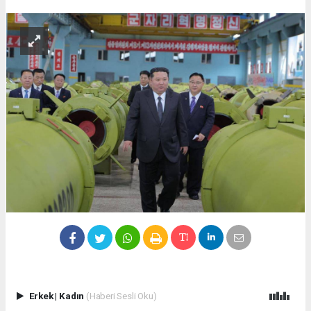
Erkek
|
Kadın
(Haberi Sesli Oku)