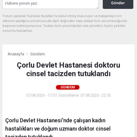
Gönder
Yorum yazarak Topluluk Kuralları’nı kabul etmiş bulunuyor ve trakyaolay.com
sitesine yaptığınız yorumunuzla ilgili doğrudan veya dolaylı tüm sorumluluğu tek
başınıza üstleniyorsunuz. Yazılan tüm yorumlardan site yönetimi hiçbir şekilde
sorumlu tutulamaz.
Anasayfa
Gündem
Çorlu Devlet Hastanesi doktoru
cinsel tacizden tutuklandı
GÜNDEM
07.08.2026 - 17:37, Güncelleme: 07.08.2026 - 22:55
Çorlu Devlet Hastanesi'nde çalışan kadın
hastalıkları ve doğum uzmanı doktor cinsel
tacizden tutuklandı.