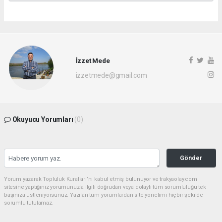
İzzet Mede
izzetmede@gmail.com
Okuyucu Yorumları
(0)
Gönder
Yorum yazarak Topluluk Kuralları’nı kabul etmiş bulunuyor ve trakyaolay.com
sitesine yaptığınız yorumunuzla ilgili doğrudan veya dolaylı tüm sorumluluğu tek
başınıza üstleniyorsunuz. Yazılan tüm yorumlardan site yönetimi hiçbir şekilde
sorumlu tutulamaz.