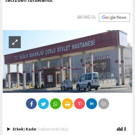
ABONE OL
Erkek
|
Kadın
(Haberi Sesli Oku)