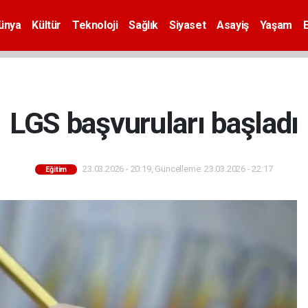
ünya
Kültür
Teknoloji
Sağlık
Siyaset
Asayiş
Yaşam
LGS başvuruları başladı
23.03.2026 - 20:19, Güncelleme: 23.03.2026 - 22:17
Eğitim