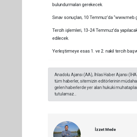
bulundurmaları gerekecek.
Sınav sonuçları, 10 Temmuz'da "www.meb.gov
Tercih işlemleri, 13-24 Temmuz'da yapılacak
edilecek.
Yerleştirmeye esas 1. ve 2. nakil tercih baş
Anadolu Ajansı (AA), İhlas Haber Ajansı (İHA
tüm haberler, sitemizin editörlerinin müdaha
gelen haberlerde yer alan hukuki muhataplar 
tutulamaz...
İzzet Mede