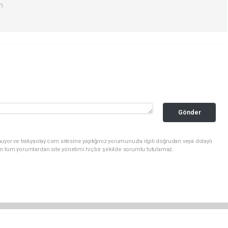
m
Gönder
uyor ve trakyaolay.com sitesine yaptığınız yorumunuzla ilgili doğrudan veya dolaylı
n tüm yorumlardan site yönetimi hiçbir şekilde sorumlu tutulamaz.