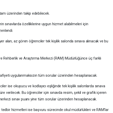
rtam üzerinden takip edebilecek.
rin sınavlarda özelliklerine uygun hizmet alabilmeleri için
zenlendi.
er alan, az gören öğrenciler tek kişilik salonda sınava alınacak ve bu
re Rehberlik ve Araştırma Merkezi (RAM) Müdürlüğünce üç farklı
uafiyeti uygulanmaksızın tüm sorular üzerinden hesaplanacak.
ler ise okuyucu ve kodlayıcı eşliğinde tek kişilik salonlarda sınava
re verilecek. Bu öğrenciler için sınavda resim, şekil ve grafik içeren
 merkezi sınav puanı yine tüm sorular üzerinden hesaplanacak.
av tedbir hizmetleri ise başvuru sürecinde okul müdürlükleri ve RAM'lar