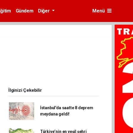
Eğitim
Gündem
Diğer
Menü
İlginizi Çekebilir
İstanbul'da saatte 8 deprem
meydana geldi!
Türkiye’nin en yeşil şehri