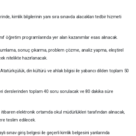
inde, kimlik bilgilerinin yanı sıra sınavda alacakları tedbir hizmeti
nıf öğretim programlarında yer alan kazanımlar esas alınacak.
rumlama, sonuç çıkarma, problem çözme, analiz yapma, eleştirel
ek nitelikte hazırlanacak.
e Atatürkçülük, din kültürü ve ahlak bilgisi ile yabancı dilden toplam 50
eri derslerinden toplam 40 soru sorulacak ve 80 dakika süre
an itibaren elektronik ortamda okul müdürlükleri tarafından alınacak,
re teslim edilecek.
lı sınav giriş belgesi ile geçerli kimlik belgesini yanlarında