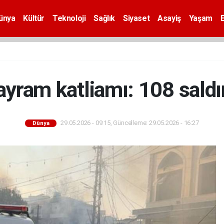
ünya
Kültür
Teknoloji
Sağlık
Siyaset
Asayiş
Yaşam
yram katliamı: 108 saldı
29.05.2026 - 09:15, Güncelleme: 29.05.2026 - 16:27
Dünya