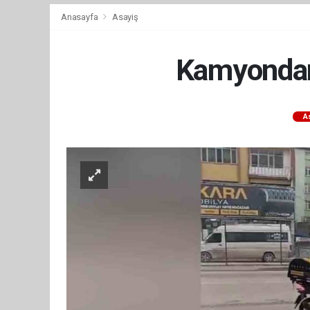
Anasayfa
Asayiş
Kamyondan 
A