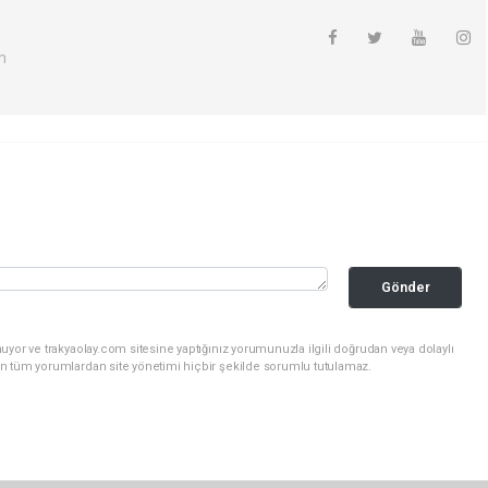
m
Gönder
uyor ve trakyaolay.com sitesine yaptığınız yorumunuzla ilgili doğrudan veya dolaylı
n tüm yorumlardan site yönetimi hiçbir şekilde sorumlu tutulamaz.