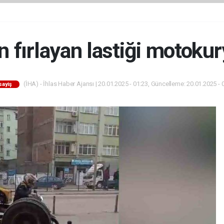
fırlayan lastiği motokur
(İHA) - İhlas Haber Ajansı | 20.01.2025 - 01:23, Güncelleme: 20.01.2025 - 
sayiş