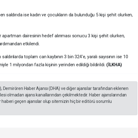
en saldırıda ise kadın ve çocukların da bulunduğu 5 kişi şehit olurken,
r apartman dairesinin hedef alınması sonucu 3 kişi şehit olurken,
rdımandan etkilendi.
aldırılarda toplam can kaybının 3 bin 324'e, yaralı sayısının ise 10
niyle 1 milyondan fazla kişinin yerinden edildiği bildirildi.
(İLKHA)
), Demirören Haber Ajansı (DHA) ve diğer ajanslar tarafından eklenen
lesi olmadan ajans kanallarından çekilmektedir. Haber ajanslarından
haberi geçen ajanslar olup sitemizin hiç bir editörü sorumlu