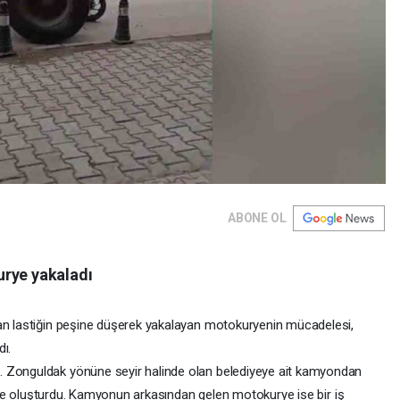
ABONE OL
urye yakaladı
yan lastiğin peşine düşerek yakalayan motokuryenin mücadelesi,
ı.
. Zonguldak yönüne seyir halinde olan belediyeye ait kamyondan
hlike oluşturdu. Kamyonun arkasından gelen motokurye ise bir iş