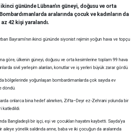
 ikinci gününde Lübnan'ın güneyi, doğusu ve orta
. Bombardımanlarda aralarında çocuk ve kadınların da
 az 42 kişi yaralandı.
urban Bayramı'nın ikinci gününde siyonist rejimin yoğun hava ve topçu
na göre, ülkenin güneyi, doğusu ve orta kesimlerine toplam 99 hava
dırılarda sivil yerleşim alanları, konutlar ve iş yerleri büyük zarar gördü.
ayda bölgelerinde yoğunlaşan bombardımanlarda çok sayıda ev
e döndü.
arda onlarca bina hedef alınırken, Zifta–Deyr ez-Zehrani yolunda bir
katledildi.
da Bangladeşli bir işçi, eşi ve çocukları hayatını kaybetti. Sayda'ya
r aileye yönelik saldırıda anne, baba ve iki çocuğun da aralarında