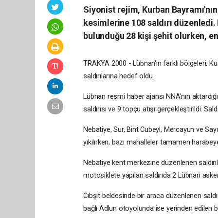
Siyonist rejim, Kurban Bayramı'nın
kesimlerine 108 saldırı düzenledi
bulunduğu 28 kişi şehit olurken, en
TRAKYA 2000 - Lübnan'ın farklı bölgeleri, K
saldırılarına hedef oldu.
Lübnan resmi haber ajansı NNA'nın aktardığı
saldırısı ve 9 topçu atışı gerçekleştirildi. Sal
Nebatiye, Sur, Bint Cubeyl, Mercayun ve S
yıkılırken, bazı mahalleler tamamen harabey
Nebatiye kent merkezine düzenlenen saldırıl
motosiklete yapılan saldırıda 2 Lübnan askeri 
Cibşit beldesinde bir araca düzenlenen saldırı
bağlı Adlun otoyolunda ise yerinden edilen bi