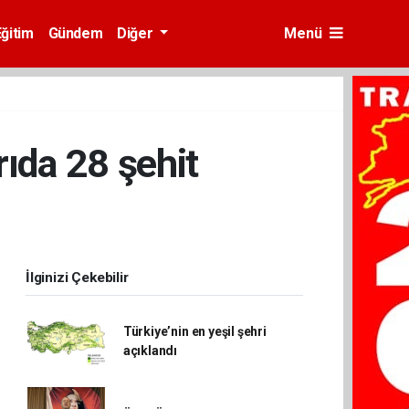
Eğitim
Gündem
Diğer
Menü
rıda 28 şehit
İlginizi Çekebilir
Türkiye’nin en yeşil şehri
açıklandı