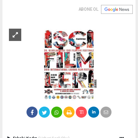
ABONE OL
Erkek
|
Kadın
(Haberi Sesli Oku)