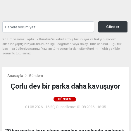
Gönder
Yorum yazarak Topluluk Kuralları’nı kabul etmiş bulunuyor ve trakyaolay.com
sitesine yaptığınız yorumunuzla ilgili doğrudan veya dolaylı tüm sorumluluğu tek
başınıza üstleniyorsunuz. Yazılan tüm yorumlardan site yönetimi hiçbir şekilde
sorumlu tutulamaz.
Anasayfa
Gündem
Çorlu dev bir parka daha kavuşuyor
GÜNDEM
01.08.2026 - 16:20, Güncelleme: 01.08.2026 - 18:35
70 bin metre kare alana yapılan ve yakında açılacak