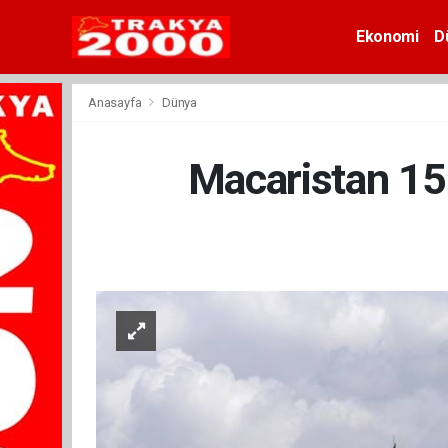
Ekonomi
D
Anasayfa
Dünya
Macaristan 156