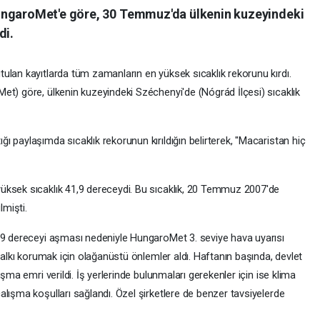
ungaroMet'e göre, 30 Temmuz'da ülkenin kuzeyindeki
di.
ulan kayıtlarda tüm zamanların en yüksek sıcaklık rekorunu kırdı.
et) göre, ülkenin kuzeyindeki Széchenyi'de (Nógrád İlçesi) sıcaklık
 paylaşımda sıcaklık rekorunun kırıldığın belirterek, "Macaristan hiç
üksek sıcaklık 41,9 dereceydi. Bu sıcaklık, 20 Temmuz 2007'de
mişti.
29 dereceyi aşması nedeniyle HungaroMet 3. seviye hava uyarısı
halkı korumak için olağanüstü önlemler aldı. Haftanın başında, devlet
şma emri verildi. İş yerlerinde bulunmaları gerekenler için ise klima
lışma koşulları sağlandı. Özel şirketlere de benzer tavsiyelerde