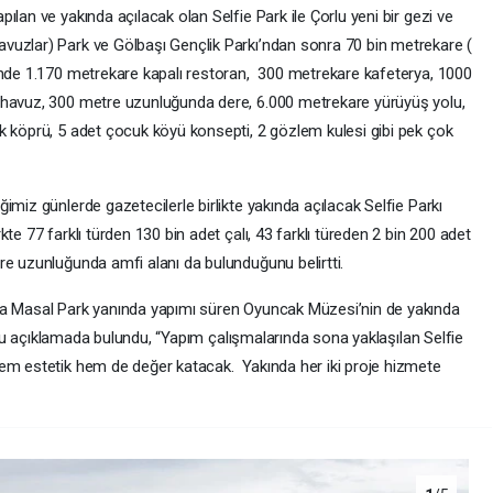
lan ve yakında açılacak olan Selfie Park ile Çorlu yeni bir gezi ve
vuzlar) Park ve Gölbaşı Gençlik Parkı’ndan sonra 70 bin metrekare (
inde 1.170 metrekare kapalı restoran, 300 metrekare kafeterya, 1000
 havuz, 300 metre uzunluğunda dere, 6.000 metrekare yürüyüş yolu,
k köprü, 5 adet çocuk köyü konsepti, 2 gözlem kulesi gibi pek çok
imiz günlerde gazetecilerle birlikte yakında açılacak Selfie Parkı
te 77 farklı türden 130 bin adet çalı, 43 farklı türeden 2 bin 200 adet
re uzunluğunda amfi alanı da bulunduğunu belirtti.
ca Masal Park yanında yapımı süren Oyuncak Müzesi’nin de yakında
li şu açıklamada bulundu, “Yapım çalışmalarında sona yaklaşılan Selfie
hem estetik hem de değer katacak. Yakında her iki proje hizmete