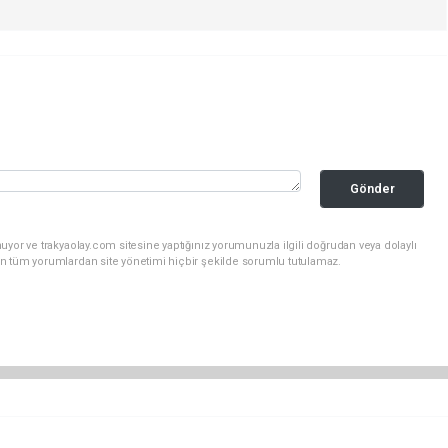
Gönder
uyor ve trakyaolay.com sitesine yaptığınız yorumunuzla ilgili doğrudan veya dolaylı
n tüm yorumlardan site yönetimi hiçbir şekilde sorumlu tutulamaz.