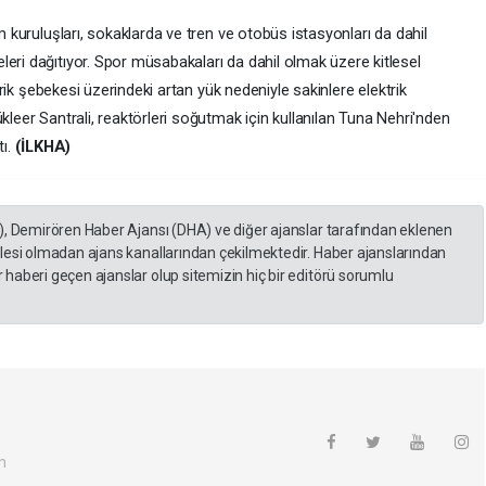
ım kuruluşları, sokaklarda ve tren ve otobüs istasyonları da dahil
eri dağıtıyor. Spor müsabakaları da dahil olmak üzere kitlesel
ktrik şebekesi üzerindeki artan yük nedeniyle sakinlere elektrik
kleer Santrali, reaktörleri soğutmak için kullanılan Tuna Nehri'nden
ı.
(İLKHA)
), Demirören Haber Ajansı (DHA) ve diğer ajanslar tarafından eklenen
lesi olmadan ajans kanallarından çekilmektedir. Haber ajanslarından
haberi geçen ajanslar olup sitemizin hiç bir editörü sorumlu
m