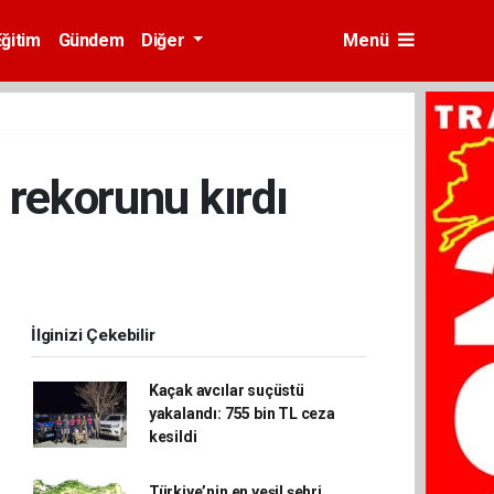
Eğitim
Gündem
Diğer
Menü
 rekorunu kırdı
İlginizi Çekebilir
Kaçak avcılar suçüstü
yakalandı: 755 bin TL ceza
kesildi
Türkiye’nin en yeşil şehri