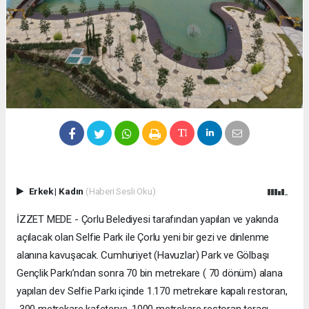
Erkek
|
Kadın
(Haberi Sesli Oku)
İZZET MEDE - Çorlu Belediyesi tarafından yapılan ve yakında
açılacak olan Selfie Park ile Çorlu yeni bir gezi ve dinlenme
alanına kavuşacak. Cumhuriyet (Havuzlar) Park ve Gölbaşı
Gençlik Parkı’ndan sonra 70 bin metrekare ( 70 dönüm) alana
yapılan dev Selfie Parkı içinde 1.170 metrekare kapalı restoran,
300 metrekare kafeterya, 1000 metrekare restoran terası,