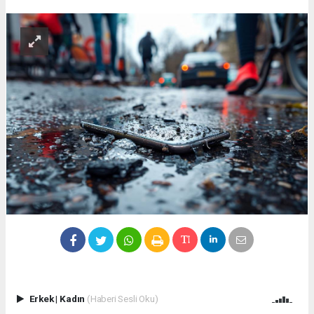
Erkek
|
Kadın
(Haberi Sesli Oku)