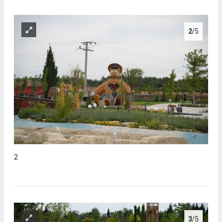
2
/5
2
3
/5