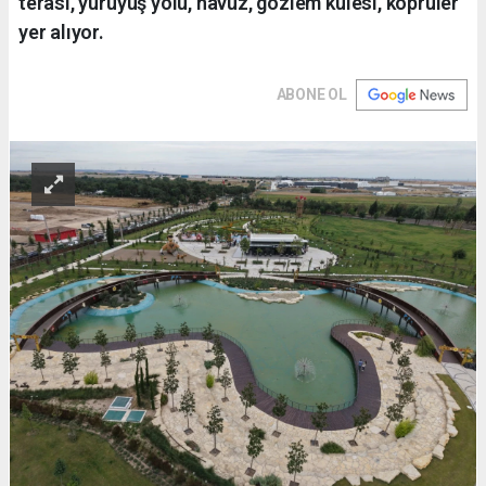
terası, yürüyüş yolu, havuz, gözlem kulesi, köprüler
yer alıyor.
ABONE OL