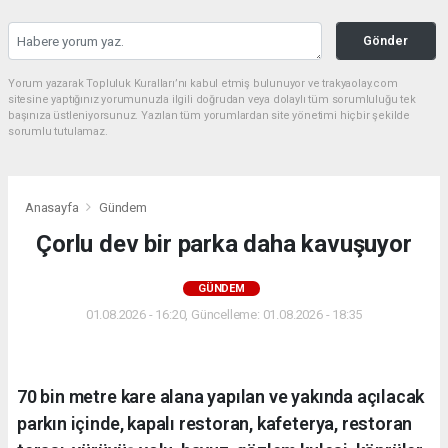
Gönder
Yorum yazarak Topluluk Kuralları’nı kabul etmiş bulunuyor ve trakyaolay.com
sitesine yaptığınız yorumunuzla ilgili doğrudan veya dolaylı tüm sorumluluğu tek
başınıza üstleniyorsunuz. Yazılan tüm yorumlardan site yönetimi hiçbir şekilde
sorumlu tutulamaz.
Anasayfa
Gündem
Çorlu dev bir parka daha kavuşuyor
GÜNDEM
01.08.2026 - 16:20, Güncelleme: 01.08.2026 - 18:35
70 bin metre kare alana yapılan ve yakında açılacak
parkın içinde, kapalı restoran, kafeterya, restoran