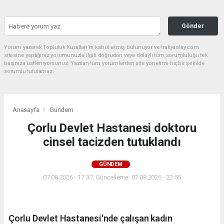
Gönder
Yorum yazarak Topluluk Kuralları’nı kabul etmiş bulunuyor ve trakyaolay.com
sitesine yaptığınız yorumunuzla ilgili doğrudan veya dolaylı tüm sorumluluğu tek
başınıza üstleniyorsunuz. Yazılan tüm yorumlardan site yönetimi hiçbir şekilde
sorumlu tutulamaz.
Anasayfa
Gündem
Çorlu Devlet Hastanesi doktoru
cinsel tacizden tutuklandı
GÜNDEM
07.08.2026 - 17:37, Güncelleme: 07.08.2026 - 22:55
Çorlu Devlet Hastanesi'nde çalışan kadın