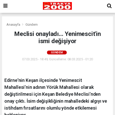
Anasayfa
Gündem
Meclisi onayladı... Yenimescit'in
ismi değişiyor
GÜNDEM
07.03.2025 - 18:49, Güncelleme: 08.03.2025 - 01:20
Edirne'nin Keşan ilçesinde Yenimescit
Mahallesi’nin adının Yörük Mahallesi olarak
değiştirilmesi için Keşan Belediye Meclisi’nden
onay çıktı. İsim değişikliğinin mahalledeki algıyı ve
istihdam fırsatlarını olumlu yönde etkilemesi
bekleniyor.