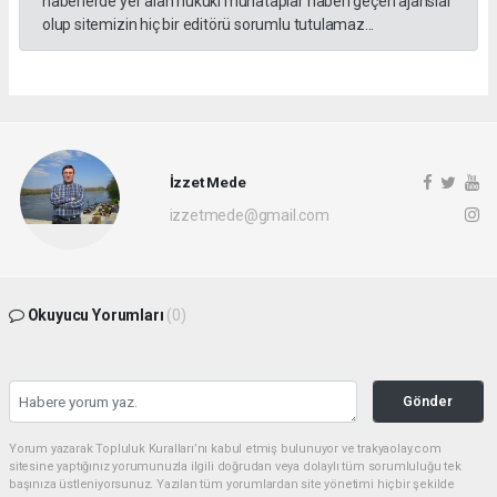
haberlerde yer alan hukuki muhataplar haberi geçen ajanslar
olup sitemizin hiç bir editörü sorumlu tutulamaz...
İzzet Mede
izzetmede@gmail.com
Okuyucu Yorumları
(0)
Gönder
Yorum yazarak Topluluk Kuralları’nı kabul etmiş bulunuyor ve trakyaolay.com
sitesine yaptığınız yorumunuzla ilgili doğrudan veya dolaylı tüm sorumluluğu tek
başınıza üstleniyorsunuz. Yazılan tüm yorumlardan site yönetimi hiçbir şekilde