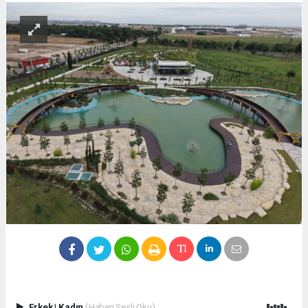
Erkek
|
Kadın
(Haberi Sesli Oku)