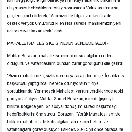
isim değişikliğiyle ilglii olarak yazının Kaymakamlık Makamı'na
ulaşmasını beklediklerini, onay sonrasında Valilik aşamasına
geçileceğini belirterek, "Valimizin de bilgisi var, kendisi de
destek veriyor. Umuyoruz ki en kısa sürede mahallemizin yeni
adı resmiyet kazanacak." dedi.
MAHALLE İSMİ DEĞİŞİKLİĞİ NEDEN GÜNDEME GELDİ?
Muhtar Borazan, mahalle isminin olumsuz algılara neden
olduğunu ve vatandaşların bundan zarar gördüğünü dile getirdi.
"Bizim mahallemiz işsizlik sorunu yaşayan bir bölge. İnsanlar iş
başvurusu yaptığında, ‘Nerede oturuyorsun?’ diye
sorduklarında ‘Yenimescit Mahallesi’ yanıtını verdiklerinde tepki
görüyorlar" diyen Muhtar Samet Borazan, isim değişimiyle
birlikte, bölgede yeni bir sosyal dönüşüm süreci başlatmayı
hedeflediklerini öne sürdü. Borazan, "Yörük Mahallesi ismiyle
birlikte mahallemizde kötü algıları silmek için bizlere ve
vatandaşlara görev düşüyor. Eskiden, 20-25 yıl önce burada ne