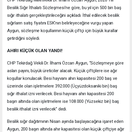
Besilik Sığır İthalatı Sözleşmesi’ne göre, bu yıl için 500 bin baş
sığır ithalatı gerçekleştirileceğini açıkladı. İthal edilecek besilik
sığırların satış fiyatını ESK’nın belirleyeceğine vurgu yapan
Aygun, sözleşme koşullarının küçük çiftçi için büyük kurallar
getirdiğini söyledi.
AHIRI KÜÇÜK OLAN YANDI!
CHP Tekirdağ Vekili Dr. İlhami Özcan Aygun, “Sözleşmeye göre
aslan payını, büyük üreticiler alacak. Küçük çiftçilere ise ağır
koşullar konulacak. Besi hayvanı ahırı kapasitesi 200 baş ve
üzerinde olan işletmelere 392.000 (Üçyüzdoksaniki bin) baş
sığır ithalat izni verilecek. Besi hayvanı ahırı kapasitesi 200
başın altında olan işletmelere ise 108.000 (Yüzsekiz bin) baş
besilik ithalat izni verilecek” dedi.
Besilik sığır dağıtımının Nisan ayında başlayacağına işaret eden
Aygun, 200 başın altında ahır kapasitesi olan küçük çiftçiye ağır