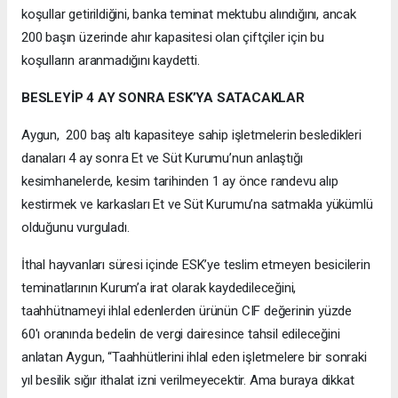
koşullar getirildiğini, banka teminat mektubu alındığını, ancak
200 başın üzerinde ahır kapasitesi olan çiftçiler için bu
koşulların aranmadığını kaydetti.
BESLEYİP 4 AY SONRA ESK’YA SATACAKLAR
Aygun, 200 baş altı kapasiteye sahip işletmelerin besledikleri
danaları 4 ay sonra Et ve Süt Kurumu’nun anlaştığı
kesimhanelerde, kesim tarihinden 1 ay önce randevu alıp
kestirmek ve karkasları Et ve Süt Kurumu’na satmakla yükümlü
olduğunu vurguladı.
İthal hayvanları süresi içinde ESK’ye teslim etmeyen besicilerin
teminatlarının Kurum’a irat olarak kaydedileceğini,
taahhütnameyi ihlal edenlerden ürünün CIF değerinin yüzde
60'ı oranında bedelin de vergi dairesince tahsil edileceğini
anlatan Aygun, “Taahhütlerini ihlal eden işletmelere bir sonraki
yıl besilik sığır ithalat izni verilmeyecektir. Ama buraya dikkat