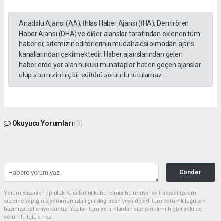
Anadolu Ajansı (AA), İhlas Haber Ajansı (İHA), Demirören
Haber Ajansı (DHA) ve diğer ajanslar tarafından eklenen tüm
haberler, sitemizin editörlerinin müdahalesi olmadan ajans
kanallarından çekilmektedir. Haber ajanslarından gelen
haberlerde yer alan hukuki muhataplar haberi geçen ajanslar
olup sitemizin hiç bir editörü sorumlu tutulamaz...
Okuyucu Yorumları
(0)
Gönder
Yorum yazarak Topluluk Kuralları’nı kabul etmiş bulunuyor ve trakyaolay.com
sitesine yaptığınız yorumunuzla ilgili doğrudan veya dolaylı tüm sorumluluğu tek
başınıza üstleniyorsunuz. Yazılan tüm yorumlardan site yönetimi hiçbir şekilde
sorumlu tutulamaz.