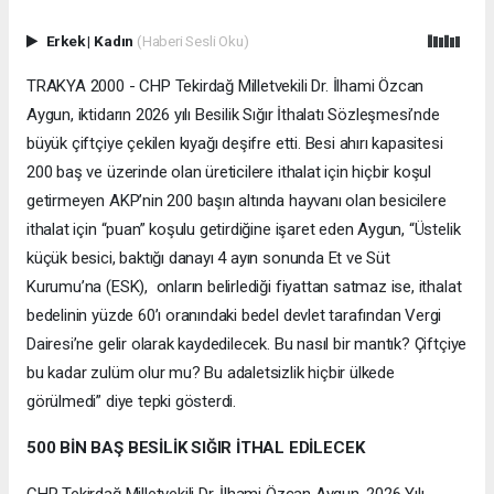
Erkek
|
Kadın
(Haberi Sesli Oku)
TRAKYA 2000 - CHP Tekirdağ Milletvekili Dr. İlhami Özcan
Aygun, iktidarın 2026 yılı Besilik Sığır İthalatı Sözleşmesi’nde
büyük çiftçiye çekilen kıyağı deşifre etti. Besi ahırı kapasitesi
200 baş ve üzerinde olan üreticilere ithalat için hiçbir koşul
getirmeyen AKP’nin 200 başın altında hayvanı olan besicilere
ithalat için “puan” koşulu getirdiğine işaret eden Aygun, “Üstelik
küçük besici, baktığı danayı 4 ayın sonunda Et ve Süt
Kurumu’na (ESK), onların belirlediği fiyattan satmaz ise, ithalat
bedelinin yüzde 60’ı oranındaki bedel devlet tarafından Vergi
Dairesi’ne gelir olarak kaydedilecek. Bu nasıl bir mantık? Çiftçiye
bu kadar zulüm olur mu? Bu adaletsizlik hiçbir ülkede
görülmedi” diye tepki gösterdi.
500 BİN BAŞ BESİLİK SIĞIR İTHAL EDİLECEK
CHP Tekirdağ Milletvekili Dr. İlhami Özcan Aygun, 2026 Yılı