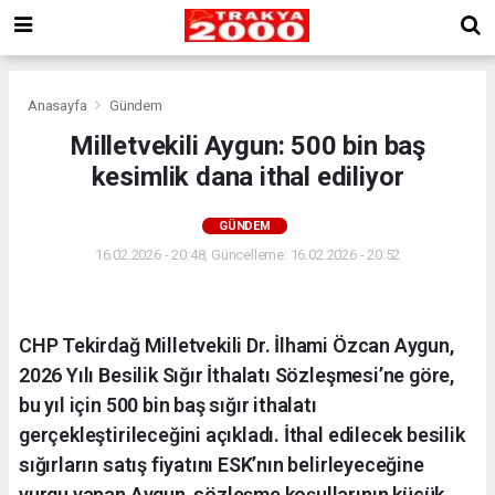
Anasayfa
Gündem
Milletvekili Aygun: 500 bin baş
kesimlik dana ithal ediliyor
GÜNDEM
16.02.2026 - 20:48, Güncelleme: 16.02.2026 - 20:52
CHP Tekirdağ Milletvekili Dr. İlhami Özcan Aygun,
2026 Yılı Besilik Sığır İthalatı Sözleşmesi’ne göre,
bu yıl için 500 bin baş sığır ithalatı
gerçekleştirileceğini açıkladı. İthal edilecek besilik
sığırların satış fiyatını ESK’nın belirleyeceğine
vurgu yapan Aygun, sözleşme koşullarının küçük