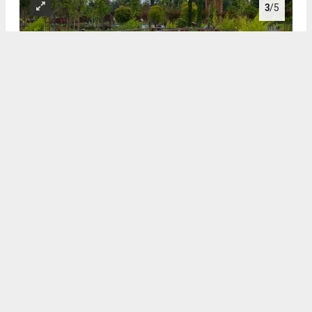
3
/5
3
4
/5
4