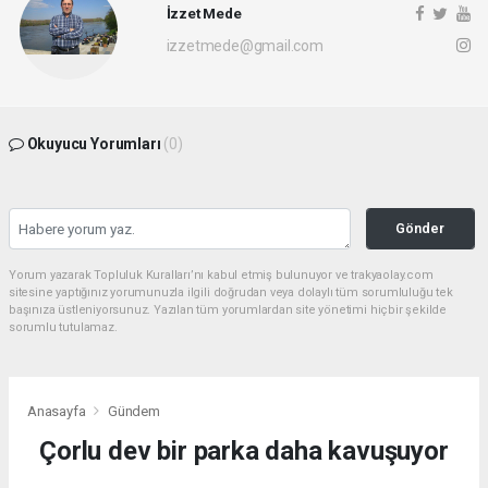
İzzet Mede
izzetmede@gmail.com
Okuyucu Yorumları
(0)
Gönder
Yorum yazarak Topluluk Kuralları’nı kabul etmiş bulunuyor ve trakyaolay.com
sitesine yaptığınız yorumunuzla ilgili doğrudan veya dolaylı tüm sorumluluğu tek
başınıza üstleniyorsunuz. Yazılan tüm yorumlardan site yönetimi hiçbir şekilde
sorumlu tutulamaz.
Anasayfa
Gündem
Çorlu dev bir parka daha kavuşuyor