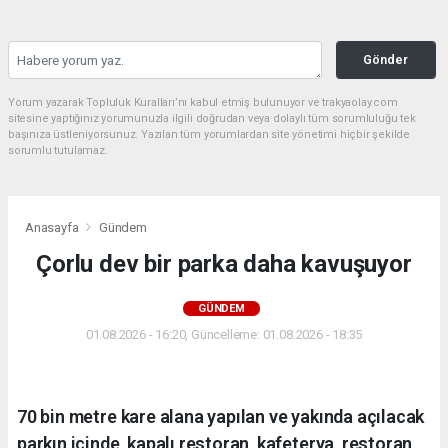
Gönder
Yorum yazarak Topluluk Kuralları’nı kabul etmiş bulunuyor ve trakyaolay.com
sitesine yaptığınız yorumunuzla ilgili doğrudan veya dolaylı tüm sorumluluğu tek
başınıza üstleniyorsunuz. Yazılan tüm yorumlardan site yönetimi hiçbir şekilde
sorumlu tutulamaz.
Anasayfa
Gündem
Çorlu dev bir parka daha kavuşuyor
GÜNDEM
01.08.2026 - 16:20, Güncelleme: 01.08.2026 - 18:35
70 bin metre kare alana yapılan ve yakında açılacak
parkın içinde, kapalı restoran, kafeterya, restoran