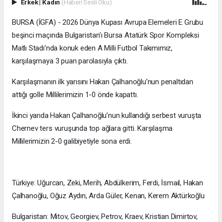
Erkek
|
Kadın
(Haberi Sesli Oku)
BURSA (İGFA) - 2026 Dünya Kupası Avrupa Elemeleri E Grubu
beşinci maçında Bulgaristan’ı Bursa Atatürk Spor Kompleksi
Matlı Stadı'nda konuk eden A Milli Futbol Takımımız,
karşılaşmaya 3 puan parolasıyla çıktı.
Karşılaşmanın ilk yarısını Hakan Çalhanoğlu’nun penaltıdan
attığı golle Millilerimizin 1-0 önde kapattı.
İkinci yarıda Hakan Çalhanoğlu’nun kullandığı serbest vuruşta
Chernev ters vuruşunda top ağlara gitti. Karşılaşma
Millilerimizin 2-0 galibiyetiyle sona erdi.
Türkiye: Uğurcan, Zeki, Merih, Abdülkerim, Ferdi, İsmail, Hakan
Çalhanoğlu, Oğuz Aydın, Arda Güler, Kenan, Kerem Aktürkoğlu
Bulgaristan: Mitov, Georgiev, Petrov, Kraev, Kristian Dimirtov,