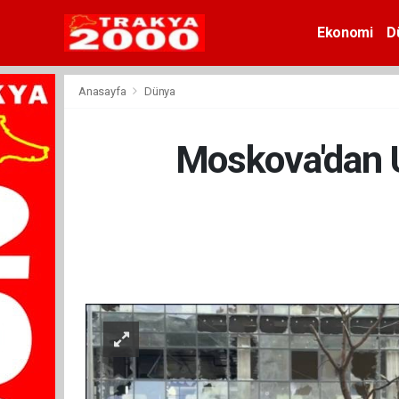
Ekonomi
D
Anasayfa
Dünya
Moskova'dan U