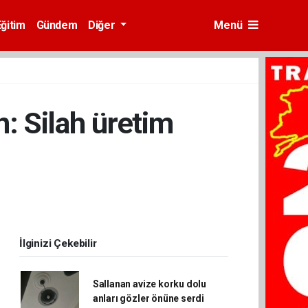
Eğitim
Gündem
Diğer
Menü
: Silah üretim
İlginizi Çekebilir
Sallanan avize korku dolu
anları gözler önüne serdi