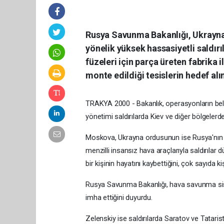
Rusya Savunma Bakanlığı, Ukrayna'n
yönelik yüksek hassasiyetli saldır
füzeleri için parça üreten fabrika i
monte edildiği tesislerin hedef alın
TRAKYA 2000 - Bakanlık, operasyonların belirl
yönetimi saldırılarda Kiev ve diğer bölgelerd
Moskova, Ukrayna ordusunun ise Rusya'nın S
menzilli insansız hava araçlarıyla saldırılar 
bir kişinin hayatını kaybettiğini, çok sayıda k
Rusya Savunma Bakanlığı, hava savunma sis
imha ettiğini duyurdu.
Zelenskiy ise saldırılarda Saratov ve Tataris