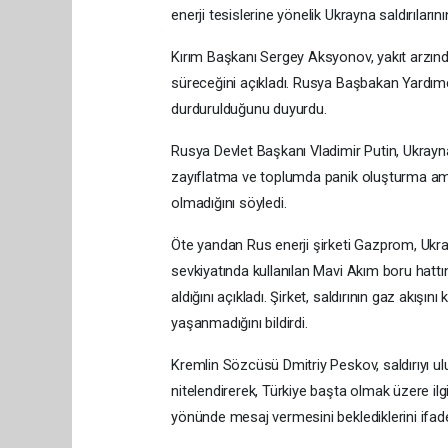
enerji tesislerine yönelik Ukrayna saldırıların
Kırım Başkanı Sergey Aksyonov, yakıt arzındaki
süreceğini açıkladı. Rusya Başbakan Yardım
durdurulduğunu duyurdu.
Rusya Devlet Başkanı Vladimir Putin, Ukrayna'
zayıflatma ve toplumda panik oluşturma ama
olmadığını söyledi.
Öte yandan Rus enerji şirketi Gazprom, Ukray
sevkiyatında kullanılan Mavi Akım boru ha
aldığını açıkladı. Şirket, saldırının gaz akı
yaşanmadığını bildirdi.
Kremlin Sözcüsü Dmitriy Peskov, saldırıyı ulusl
nitelendirerek, Türkiye başta olmak üzere ilg
yönünde mesaj vermesini beklediklerini ifade