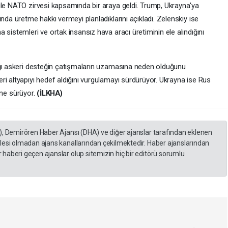
ile NATO zirvesi kapsamında bir araya geldi. Trump, Ukrayna'ya
nda üretme hakkı vermeyi planladıklarını açıkladı. Zelenskiy ise
 sistemleri ve ortak insansız hava aracı üretiminin ele alındığını
ığı askeri desteğin çatışmaların uzamasına neden olduğunu
i altyapıyı hedef aldığını vurgulamayı sürdürüyor. Ukrayna ise Rus
 öne sürüyor.
(İLKHA)
), Demirören Haber Ajansı (DHA) ve diğer ajanslar tarafından eklenen
lesi olmadan ajans kanallarından çekilmektedir. Haber ajanslarından
haberi geçen ajanslar olup sitemizin hiç bir editörü sorumlu