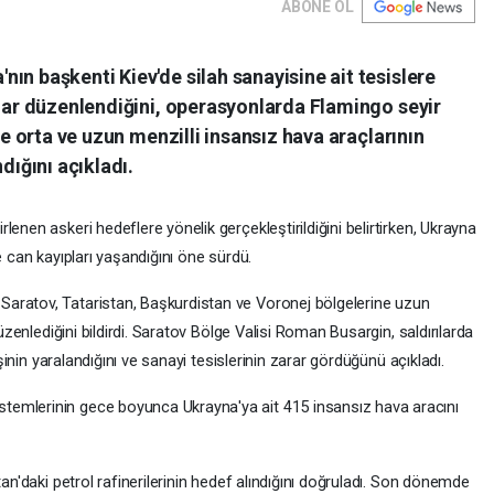
ABONE OL
ın başkenti Kiev'de silah sanayisine ait tesislere
ılar düzenlendiğini, operasyonlarda Flamingo seyir
le orta ve uzun menzilli insansız hava araçlarının
dığını açıkladı.
enen askeri hedeflere yönelik gerçekleştirildiğini belirtirken, Ukrayna
e can kayıpları yaşandığını öne sürdü.
aratov, Tataristan, Başkurdistan ve Voronej bölgelerine uzun
düzenlediğini bildirdi. Saratov Bölge Valisi Roman Busargin, saldırılarda
işinin yaralandığını ve sanayi tesislerinin zarar gördüğünü açıkladı.
temlerinin gece boyunca Ukrayna'ya ait 415 insansız hava aracını
tan'daki petrol rafinerilerinin hedef alındığını doğruladı. Son dönemde