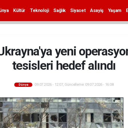
ünya
Kültür
Teknoloji
Sağlık
Siyaset
Asayiş
Yaşam
krayna'ya yeni operasyon
tesisleri hedef alındı
09.07.2026 - 12:07, Güncelleme: 09.07.2026 - 16:08
Dünya