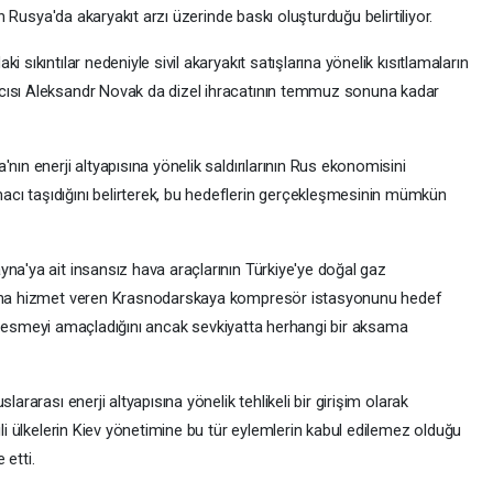
ın Rusya'da akaryakıt arzı üzerinde baskı oluşturduğu belirtiliyor.
 sıkıntılar nedeniyle sivil akaryakıt satışlarına yönelik kısıtlamaların
cısı Aleksandr Novak da dizel ihracatının temmuz sonuna kadar
nın enerji altyapısına yönelik saldırılarının Rus ekonomisini
cı taşıdığını belirterek, bu hedeflerin gerçekleşmesinin mümkün
na'ya ait insansız hava araçlarının Türkiye'ye doğal gaz
ttına hizmet veren Krasnodarskaya kompresör istasyonunu hedef
şını kesmeyi amaçladığını ancak sevkiyatta herhangi bir aksama
ararası enerji altyapısına yönelik tehlikeli bir girişim olarak
ili ülkelerin Kiev yönetimine bu tür eylemlerin kabul edilemez olduğu
 etti.