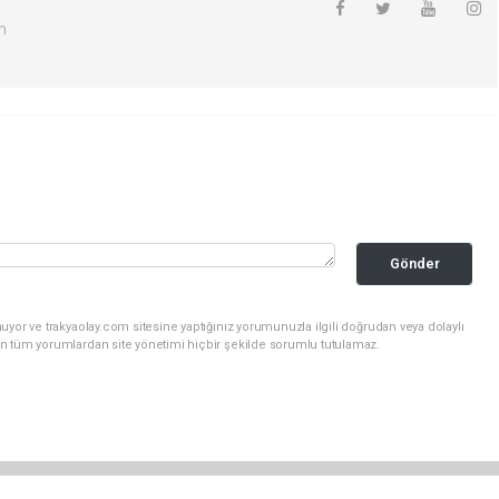
m
Gönder
uyor ve trakyaolay.com sitesine yaptığınız yorumunuzla ilgili doğrudan veya dolaylı
n tüm yorumlardan site yönetimi hiçbir şekilde sorumlu tutulamaz.