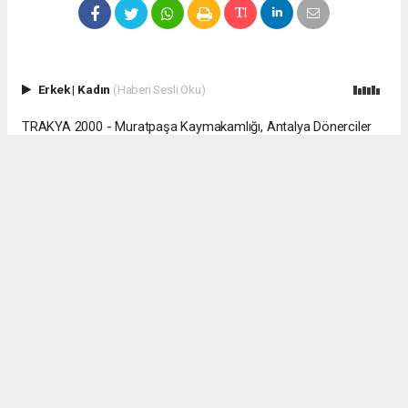
Erkek
|
Kadın
(Haberi Sesli Oku)
TRAKYA 2000 - Muratpaşa Kaymakamlığı, Antalya Dönerciler
Çarşısı'nda faaliyet gösteren seyyar dondurma ve meyve suyu
satış işletmesine yönelik gerçekleştirilen denetimlerde çeşitli
ihlaller tespit edildiğini açıkladı.
Denetimlerde işletmenin çevreyi rahatsız edecek şekilde
gürültü kirliliğine neden olduğu ve hanutçuluk yaptığı belirlendi.
Ayrıca, dondurma satın almak isteyen müşterilerden fahiş fiyat
talep edildiği, bir müşteriden külah dondurma için 10 Euro
istendiği, müşterinin itirazı üzerine yaşanan tartışmanın
Muratpaşa Emniyet Müdürlüğü, Antalya Büyükşehir Belediyesi
Zabıta ekipleri ve Ticaret İl Müdürlüğüne şikâyet edildiği bildirildi.