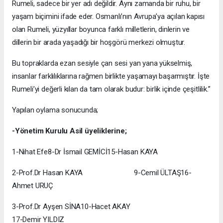
Rumeli, sadece bir yer adı değildir. Aynı zamanda bir ruhu, bir
yaşam biçimini ifade eder. Osmanlı’nın Avrupa’ya açılan kapısı
olan Rumeli, yüzyıllar boyunca farklı milletlerin, dinlerin ve
dillerin bir arada yaşadığı bir hoşgörü merkezi olmuştur.
Bu topraklarda ezan sesiyle çan sesi yan yana yükselmiş,
insanlar farklılıklarına rağmen birlikte yaşamayı başarmıştır. İşte
Rumeli’yi değerli kılan da tam olarak budur: birlik içinde çeşitlilik.”
Yapılan oylama sonucunda;
-Yönetim Kurulu Asil üyeliklerine;
1-Nihat Efe8-Dr İsmail GEMİCİ15-Hasan KAYA
2-Prof.Dr Hasan KAYA 9-Cemil ÜLTAŞ16-
Ahmet URUÇ
3-Prof.Dr Ayşen SİNA10-Hacet AKAY
17-Demir YILDIZ