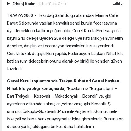
Erkek
|
Kadın
(Haberi Sesli Oku)
TRAKYA 2000 - Tekirdağ Sahil dolgu alanındaki Marina Cafe
Davet Salonunda yapılan kahvaltılı genel kurula federasyona
üye derneklerin katılımı yoğun oldu. Genel Kurula Federasyona
kayıtlı 240 delege üyeden 208 delege üye katılarak, yeniyönetim,
denetim, disiplin ve federasyon temsilciler kurulu yenilendi.
Gerekli tüzük değişiklikleri yapıldı, Federasyon başkanı Nihat Efe
katılan tüm delegelerin oyunu alarak oy birliği ile yeniden güven
tazeledi.
Genel Kurul toplantısında Trakya Rubafed Genel başkanı
Nihat Efe yaptığı konuşmada, “
Bazılarımız “Bulgaristanlı –
Batı Trakyalı – Kosovalı – Makedonyalı – Bosnalı” vs. gibi
ayrımların etkisinde kalmışlar ,yetmezmiş gibi Kırcaalili-Ş
umnulu, Üsküplü-Gostivarlı ,Prizrenli-Prişteneli , Gümülcineli-
İskeçeli ve buna benzer ayrışmalar içine girmişlerdir. Bunun son
derece yanlış olduğunu bir kez daha hatırlatırım.