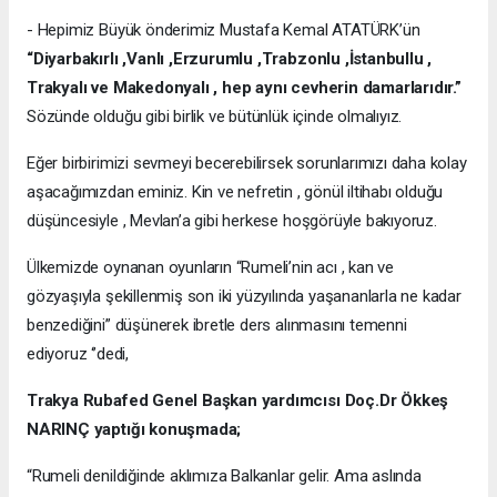
- Hepimiz Büyük önderimiz Mustafa Kemal ATATÜRK’ün
“Diyarbakırlı ,Vanlı ,Erzurumlu ,Trabzonlu ,İstanbullu ,
Trakyalı ve Makedonyalı , hep aynı cevherin damarlarıdır.”
Sözünde olduğu gibi birlik ve bütünlük içinde olmalıyız.
Eğer birbirimizi sevmeyi becerebilirsek sorunlarımızı daha kolay
aşacağımızdan eminiz. Kin ve nefretin , gönül iltihabı olduğu
düşüncesiyle , Mevlan’a gibi herkese hoşgörüyle bakıyoruz.
Ülkemizde oynanan oyunların “Rumeli’nin acı , kan ve
gözyaşıyla şekillenmiş son iki yüzyılında yaşananlarla ne kadar
benzediğini” düşünerek ibretle ders alınmasını temenni
ediyoruz ‘’dedi,
Trakya Rubafed Genel Başkan yardımcısı Doç.Dr Ökkeş
NARINÇ yaptığı konuşmada;
“Rumeli denildiğinde aklımıza Balkanlar gelir. Ama aslında