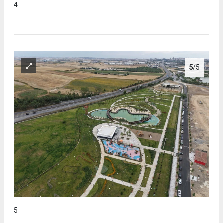
4
5
/5
5