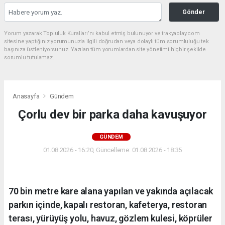
Gönder
Yorum yazarak Topluluk Kuralları’nı kabul etmiş bulunuyor ve trakyaolay.com
sitesine yaptığınız yorumunuzla ilgili doğrudan veya dolaylı tüm sorumluluğu tek
başınıza üstleniyorsunuz. Yazılan tüm yorumlardan site yönetimi hiçbir şekilde
sorumlu tutulamaz.
Anasayfa
Gündem
Çorlu dev bir parka daha kavuşuyor
GÜNDEM
01.08.2026 - 16:20, Güncelleme: 01.08.2026 - 18:35
70 bin metre kare alana yapılan ve yakında açılacak
parkın içinde, kapalı restoran, kafeterya, restoran
terası, yürüyüş yolu, havuz, gözlem kulesi, köprüler