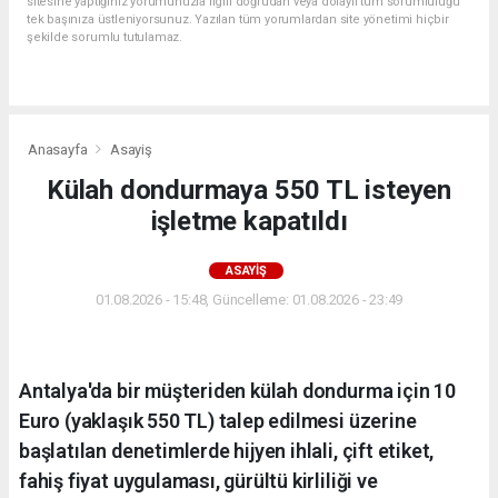
sitesine yaptığınız yorumunuzla ilgili doğrudan veya dolaylı tüm sorumluluğu
tek başınıza üstleniyorsunuz. Yazılan tüm yorumlardan site yönetimi hiçbir
şekilde sorumlu tutulamaz.
Anasayfa
Asayiş
Külah dondurmaya 550 TL isteyen
işletme kapatıldı
ASAYIŞ
01.08.2026 - 15:48, Güncelleme: 01.08.2026 - 23:49
Antalya'da bir müşteriden külah dondurma için 10
Euro (yaklaşık 550 TL) talep edilmesi üzerine
başlatılan denetimlerde hijyen ihlali, çift etiket,
fahiş fiyat uygulaması, gürültü kirliliği ve