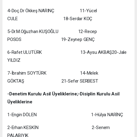
4-Doç.Dr Ökkeş NARINÇ 11-Yücel
CULE 18-Serdar KOÇ
5-Dr.M.Oğuzhan KUŞOĞLU 12-Recep
POSOS 19-Zeynep GENÇ
6-Rafet ULUTÜRK 13-Aysu AKBAŞ20-Jale
YILDIZ
7-İbrahim SOYTÜRK 14-Melek
GÖKTAŞ 21-Sefer SERBEST
-Denetim Kurulu Asil Üyeliklerine;-Disiplin Kurulu Asil
Üyeliklerine
1-Engin DÖLEN 1-Hülya NARİNÇ
2-Erhan KESKİN 2-Senem
PALABIYIK