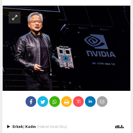
Erkek
|
Kadın
(Haberi Sesli Oku)