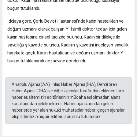
doktor kadın hastasına cinsel tacizde bulunduğu iddiasıyla
bugün tutuklandı.
İddiaya göre, Çorlu Devlet Hastanesi’nde kadın hastalıkları ve
doğum uzmanı olarak çalışan Y. İsimli doktor tedavi için gelen
kadın hastasına cinsel tacizde bulundu. Kadın bir dilekçe ile
savcılığa şikayette bulundu. Kadının şikayetini inceleyen savcılık
harekete geçti. Kadın hastalıkları ve doğum uzmanı doktor Y.
bugün tutuklanarak cezaevine gönderildi.
Anadolu Ajansı (AA), İhlas Haber Ajansı (İHA), Demirören
Haber Ajansı (DHA) ve diğer ajanslar tarafından eklenen tüm
haberler, sitemizin editörlerinin müdahalesi olmadan ajans
kanallarından çekilmektedir. Haber ajanslarından gelen
haberlerde yer alan hukuki muhataplar haberi geçen ajanslar
olup sitemizin hiç bir editörü sorumlu tutulamaz...