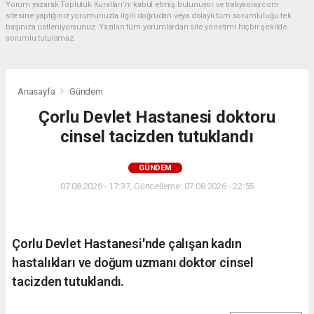
Yorum yazarak Topluluk Kuralları’nı kabul etmiş bulunuyor ve trakyaolay.com
sitesine yaptığınız yorumunuzla ilgili doğrudan veya dolaylı tüm sorumluluğu tek
başınıza üstleniyorsunuz. Yazılan tüm yorumlardan site yönetimi hiçbir şekilde
sorumlu tutulamaz.
Anasayfa
Gündem
Çorlu Devlet Hastanesi doktoru
cinsel tacizden tutuklandı
GÜNDEM
07.08.2026 - 17:37, Güncelleme: 07.08.2026 - 22:55
Çorlu Devlet Hastanesi'nde çalışan kadın
hastalıkları ve doğum uzmanı doktor cinsel
tacizden tutuklandı.