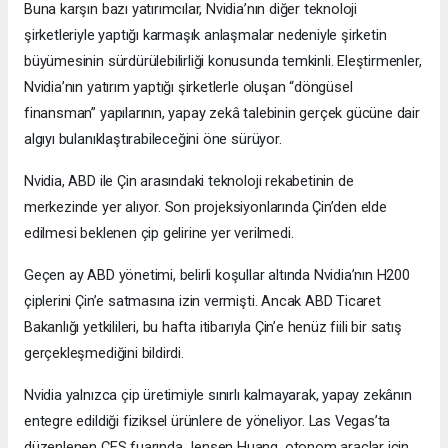
Buna karşın bazı yatırımcılar, Nvidia’nın diğer teknoloji
şirketleriyle yaptığı karmaşık anlaşmalar nedeniyle şirketin
büyümesinin sürdürülebilirliği konusunda temkinli. Eleştirmenler,
Nvidia’nın yatırım yaptığı şirketlerle oluşan “döngüsel
finansman” yapılarının, yapay zekâ talebinin gerçek gücüne dair
algıyı bulanıklaştırabileceğini öne sürüyor.
Nvidia, ABD ile Çin arasındaki teknoloji rekabetinin de
merkezinde yer alıyor. Son projeksiyonlarında Çin’den elde
edilmesi beklenen çip gelirine yer verilmedi.
Geçen ay ABD yönetimi, belirli koşullar altında Nvidia’nın H200
çiplerini Çin’e satmasına izin vermişti. Ancak ABD Ticaret
Bakanlığı yetkilileri, bu hafta itibarıyla Çin’e henüz fiili bir satış
gerçekleşmediğini bildirdi.
Nvidia yalnızca çip üretimiyle sınırlı kalmayarak, yapay zekânın
entegre edildiği fiziksel ürünlere de yöneliyor. Las Vegas’ta
düzenlenen CES fuarında Jensen Huang, otonom araçlar için