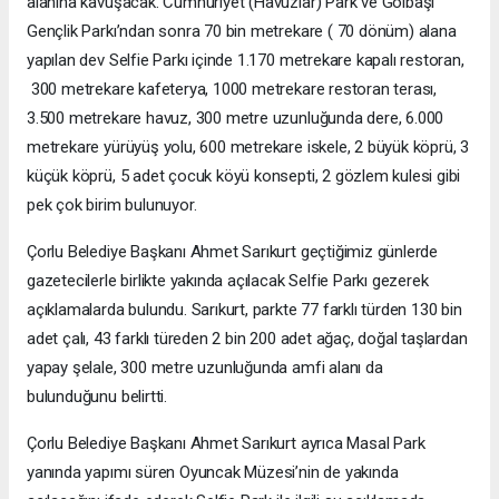
alanına kavuşacak. Cumhuriyet (Havuzlar) Park ve Gölbaşı
Gençlik Parkı’ndan sonra 70 bin metrekare ( 70 dönüm) alana
yapılan dev Selfie Parkı içinde 1.170 metrekare kapalı restoran,
300 metrekare kafeterya, 1000 metrekare restoran terası,
3.500 metrekare havuz, 300 metre uzunluğunda dere, 6.000
metrekare yürüyüş yolu, 600 metrekare iskele, 2 büyük köprü, 3
küçük köprü, 5 adet çocuk köyü konsepti, 2 gözlem kulesi gibi
pek çok birim bulunuyor.
Çorlu Belediye Başkanı Ahmet Sarıkurt geçtiğimiz günlerde
gazetecilerle birlikte yakında açılacak Selfie Parkı gezerek
açıklamalarda bulundu. Sarıkurt, parkte 77 farklı türden 130 bin
adet çalı, 43 farklı türeden 2 bin 200 adet ağaç, doğal taşlardan
yapay şelale, 300 metre uzunluğunda amfi alanı da
bulunduğunu belirtti.
Çorlu Belediye Başkanı Ahmet Sarıkurt ayrıca Masal Park
yanında yapımı süren Oyuncak Müzesi’nin de yakında