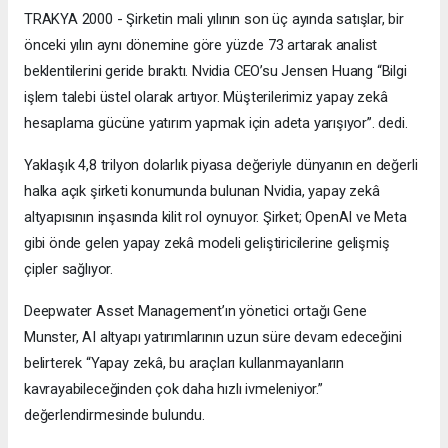
TRAKYA 2000 - Şirketin mali yılının son üç ayında satışlar, bir
önceki yılın aynı dönemine göre yüzde 73 artarak analist
beklentilerini geride bıraktı. Nvidia CEO’su Jensen Huang “Bilgi
işlem talebi üstel olarak artıyor. Müşterilerimiz yapay zekâ
hesaplama gücüne yatırım yapmak için adeta yarışıyor”. dedi.
Yaklaşık 4,8 trilyon dolarlık piyasa değeriyle dünyanın en değerli
halka açık şirketi konumunda bulunan Nvidia, yapay zekâ
altyapısının inşasında kilit rol oynuyor. Şirket; OpenAI ve Meta
gibi önde gelen yapay zekâ modeli geliştiricilerine gelişmiş
çipler sağlıyor.
Deepwater Asset Management’ın yönetici ortağı Gene
Munster, AI altyapı yatırımlarının uzun süre devam edeceğini
belirterek “Yapay zekâ, bu araçları kullanmayanların
kavrayabileceğinden çok daha hızlı ivmeleniyor.”
değerlendirmesinde bulundu.