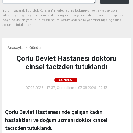
Yorum yazarak Topluluk Kuralları’nı kabul etmiş bulunuyor ve trakyaolay.com
sitesine yaptığınız yorumunuzla ilgili doğrudan veya dolaylı tüm sorumluluğu tek
başınıza üstleniyorsunuz. Yazılan tüm yorumlardan site yönetimi hiçbir şekilde
sorumlu tutulamaz.
Anasayfa
Gündem
Çorlu Devlet Hastanesi doktoru
cinsel tacizden tutuklandı
GÜNDEM
07.08.2026 - 17:37, Güncelleme: 07.08.2026 - 22:55
Çorlu Devlet Hastanesi'nde çalışan kadın
hastalıkları ve doğum uzmanı doktor cinsel
tacizden tutuklandı.