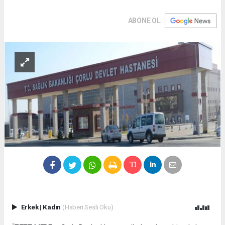
ABONE OL
Erkek
|
Kadın
(Haberi Sesli Oku)