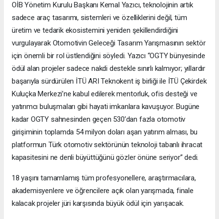
OİB Yönetim Kurulu Başkanı Kemal Yazıcı, teknolojinin artık
sadece araç tasarımı, sistemleri ve özelliklerini değil, tüm
üretim ve tedarik ekosistemini yeniden şekillendirdiğini
vurgulayarak Otomotivin Geleceği Tasarım Yarışmasının sektör
için önemli bir rol üstlendiğini söyledi. Yazıcı “OGTY bünyesinde
ödül alan projeler sadece nakdi destekle sınırlı kalmıyor; yıllardır
başarıyla sürdürülen İTÜ ARI Teknokent iş birliği ile İTÜ Çekirdek
Kuluçka Merkezi’ne kabul edilerek mentorluk, ofis desteği ve
yatırımcı buluşmaları gibi hayati imkanlara kavuşuyor. Bugüne
kadar OGTY sahnesinden geçen 530’dan fazla otomotiv
girişiminin toplamda 54 milyon doları aşan yatırım alması, bu
platformun Türk otomotiv sektörünün teknoloji tabanlı ihracat
kapasitesini ne denli büyüttüğünü gözler önüne seriyor” dedi.
18 yaşını tamamlamış tüm profesyonellere, araştırmacılara,
akademisyenlere ve öğrencilere açık olan yarışmada, finale
kalacak projeler jüri karşısında büyük ödül için yarışacak.