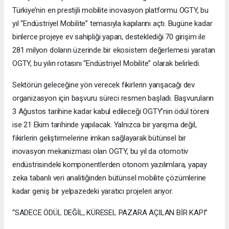
Türkiye’nin en prestijli mobilite inovasyon platformu OGTY, bu
yıl “Endüstriyel Mobilite” temasıyla kapılarını açtı. Bugüne kadar
binlerce projeye ev sahipliği yapan, desteklediği 70 girişim ile
281 milyon doların üzerinde bir ekosistem değerlemesi yaratan
OGTY, bu yılın rotasını “Endüstriyel Mobilite” olarak belirledi.
Sektörün geleceğine yön verecek fikirlerin yarışacağı dev
organizasyon için başvuru süreci resmen başladı. Başvuruların
3 Ağustos tarihine kadar kabul edileceği OGTY’nin ödül töreni
ise 21 Ekim tarihinde yapılacak. Yalnızca bir yarışma değil,
fikirlerin geliştirmelerine imkan sağlayarak bütünsel bir
inovasyon mekanizması olan OGTY, bu yıl da otomotiv
endüstrisindeki komponentlerden otonom yazılımlara, yapay
zeka tabanlı veri analitiğinden bütünsel mobilite çözümlerine
kadar geniş bir yelpazedeki yaratıcı projeleri arıyor.
“SADECE ÖDÜL DEĞİL, KÜRESEL PAZARA AÇILAN BİR KAPI”