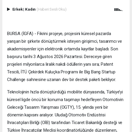
Erkek
|
Kadın
(Haberi Sesli Oku)
BURSA (İGFA) - Fikrini projeye, projesini küresel pazarda
yarışan bir şirkete dönüştürmek isteyen girişimci, tasarımcı ve
akademisyenler için elektronik ortamda kayıtlar başladı. Son
başvuru tarihi 3 Ağustos 2026 Pazartesi. Dereceye giren
projeleri milyonlarca liralık nakdi ödüllerin yanı sıra; Patent
Tescili, İTÜ Çekirdek Kuluçka Programı ile Big Bang Startup
Challenge sahnesine uzanan dev bir destek paketi bekliyor.
Teknolojinin hızla dönüştürdüğü mobilite dünyasında, Türkiye’yi
küresel ligde öncü bir konuma taşımayı hedefleyen Otomotivin
Geleceği Tasarım Yarışması (OGTY), 15. yılında yeni bir
dönemin kapısını aralıyor. Uludağ Otomotiv Endüstrisi
İhracatçıları Birliği (OİB) tarafından Ticaret Bakanlığı desteği ve
Türkiye İhracatçılar Meclisi koordinatörlüğünde düzenlenen,