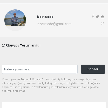
İzzet Mede
izzetmede@gmail.com
Okuyucu Yorumları
(0)
Gönder
Yorum yazarak Topluluk Kuralları’nı kabul etmiş bulunuyor ve trakyaolay.com
sitesine yaptığınız yorumunuzla ilgili doğrudan veya dolaylı tüm sorumluluğu tek
başınıza üstleniyorsunuz. Yazılan tüm yorumlardan site yönetimi hiçbir şekilde
sorumlu tutulamaz.