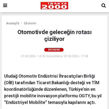
Anasayfa
Ekonomi
Otomotivde geleceğin rotası
çiziliyor
EKONOMI
07.06.2026 - 14:30, Güncelleme: 07.06.2026 - 17:48
Uludağ Otomotiv Endüstrisi İhracatçıları Birliği
(OİB) tarafından Ticaret Bakanlığı desteği ve TİM
koordinatörlüğünde düzenlenen, Türkiye’nin en
prestijli mobilite inovasyon platformu OGTY, bu yıl
“Endüstriyel Mobilite” temasıyla kapılarını açtı.