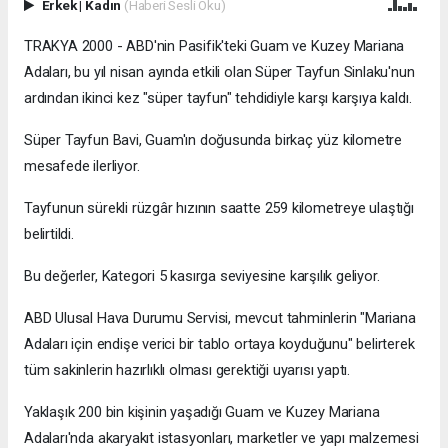
Erkek
|
Kadın
(Haberi Sesli Oku)
TRAKYA 2000 - ABD'nin Pasifik'teki Guam ve Kuzey Mariana
Adaları, bu yıl nisan ayında etkili olan Süper Tayfun Sinlaku'nun
ardından ikinci kez "süper tayfun" tehdidiyle karşı karşıya kaldı.
Süper Tayfun Bavi, Guam'ın doğusunda birkaç yüz kilometre
mesafede ilerliyor.
Tayfunun sürekli rüzgâr hızının saatte 259 kilometreye ulaştığı
belirtildi.
Bu değerler, Kategori 5 kasırga seviyesine karşılık geliyor.
ABD Ulusal Hava Durumu Servisi, mevcut tahminlerin "Mariana
Adaları için endişe verici bir tablo ortaya koyduğunu" belirterek
tüm sakinlerin hazırlıklı olması gerektiği uyarısı yaptı.
Yaklaşık 200 bin kişinin yaşadığı Guam ve Kuzey Mariana
Adaları'nda akaryakıt istasyonları, marketler ve yapı malzemesi