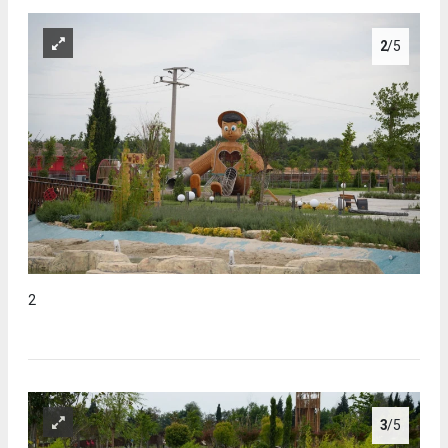
2
/5
2
3
/5