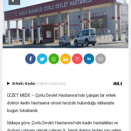
Erkek
|
Kadın
(Haberi Sesli Oku)
İZZET MEDE – Çorlu Devlet Hastanesi’nde çalışan bir erkek
doktor kadın hastasına cinsel tacizde bulunduğu iddiasıyla
bugün tutuklandı.
İddiaya göre, Çorlu Devlet Hastanesi’nde kadın hastalıkları ve
doğum uzmanı olarak çalışan Y. İsimli doktor tedavi için gelen