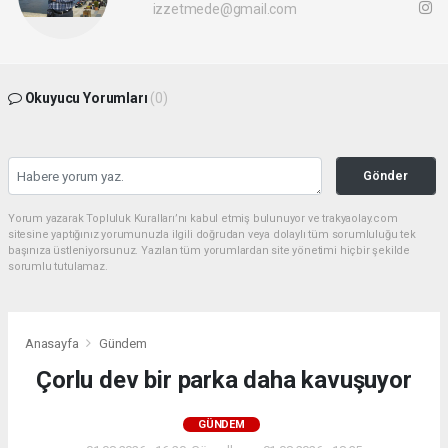
izzetmede@gmail.com
Okuyucu Yorumları
(0)
Gönder
Yorum yazarak Topluluk Kuralları’nı kabul etmiş bulunuyor ve trakyaolay.com
sitesine yaptığınız yorumunuzla ilgili doğrudan veya dolaylı tüm sorumluluğu tek
başınıza üstleniyorsunuz. Yazılan tüm yorumlardan site yönetimi hiçbir şekilde
sorumlu tutulamaz.
Anasayfa
Gündem
Çorlu dev bir parka daha kavuşuyor
GÜNDEM