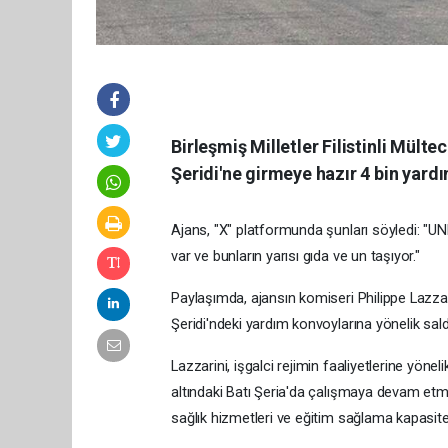
Birleşmiş Milletler Filistinli Mül
Şeridi'ne girmeye hazır 4 bin yar
Ajans, "X" platformunda şunları söyledi: "
var ve bunların yarısı gıda ve un taşıyor."
Paylaşımda, ajansın komiseri Philippe Lazzar
Şeridi'ndeki yardım konvoylarına yönelik saldır
Lazzarini, işgalci rejimin faaliyetlerine yön
altındaki Batı Şeria'da çalışmaya devam et
sağlık hizmetleri ve eğitim sağlama kapasit