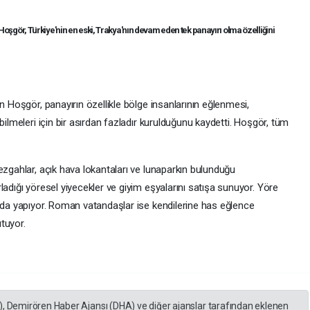
gör, Türkiye'nin en eski, Trakya'nın devam eden tek panayırı olma özelliğini
n Hoşgör, panayırın özellikle bölge insanlarının eğlenmesi,
bilmeleri için bir asırdan fazladır kurulduğunu kaydetti. Hoşgör, tüm
ezgahlar, açık hava lokantaları ve lunaparkın bulunduğu
ladığı yöresel yiyecekler ve giyim eşyalarını satışa sunuyor. Yöre
ında yapıyor. Roman vatandaşlar ise kendilerine has eğlence
utuyor.
), Demirören Haber Ajansı (DHA) ve diğer ajanslar tarafından eklenen