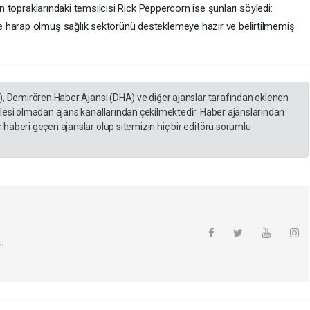
in topraklarındaki temsilcisi Rick Peppercorn ise şunları söyledi:
 harap olmuş sağlık sektörünü desteklemeye hazır ve belirtilmemiş
), Demirören Haber Ajansı (DHA) ve diğer ajanslar tarafından eklenen
lesi olmadan ajans kanallarından çekilmektedir. Haber ajanslarından
haberi geçen ajanslar olup sitemizin hiç bir editörü sorumlu
m