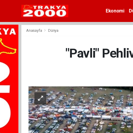
Ekonomi
D
Anasayfa
Dünya
"Pavli" Pehli