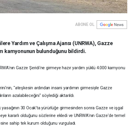
ABONE OL
tecilere Yardım ve Çalışma Ajansı (UNRWA), Gazze
dım kamyonunun bulunduğunu bildirdi.
UNRWA'nın Gazze Şeridi'ne girmeye hazır yardım yüklü 4.000 kamyonu
ini'nin, "ateşkesin ardından insani yardımın girmesiyle Gazze
ıların azalabileceğini" söylediği aktarıldı.
elik yasağının 30 Ocak'ta yürürlüğe girmesinden sonra Gazze ve işgal
meye kararlı olduğunu sözlerine ekledi ve UNRWA'nın Gazze'de temel
esine sahip tek kurum olduğunu vurguladı.