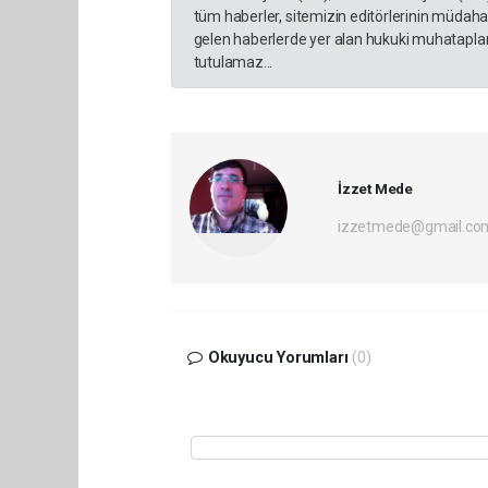
tüm haberler, sitemizin editörlerinin müdaha
gelen haberlerde yer alan hukuki muhataplar 
tutulamaz...
İzzet Mede
izzetmede@gmail.co
Okuyucu Yorumları
(0)