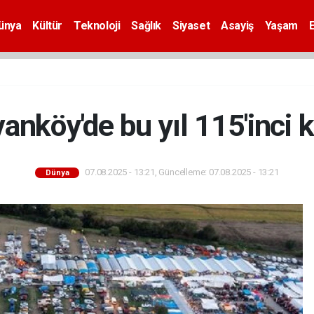
ünya
Kültür
Teknoloji
Sağlık
Siyaset
Asayiş
Yaşam
vanköy'de bu yıl 115'inci
07.08.2025 - 13:21, Güncelleme: 07.08.2025 - 13:21
Dünya