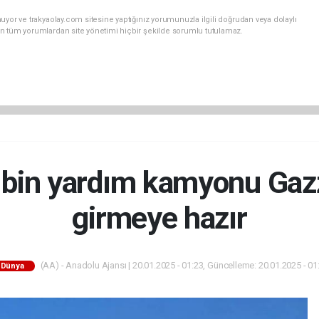
uyor ve trakyaolay.com sitesine yaptığınız yorumunuzla ilgili doğrudan veya dolaylı
n tüm yorumlardan site yönetimi hiçbir şekilde sorumlu tutulamaz.
in yardım kamyonu Gazz
girmeye hazır
(AA) - Anadolu Ajansı | 20.01.2025 - 01:23, Güncelleme: 20.01.2025 - 01
Dünya