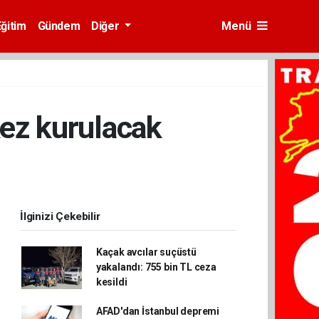
Eğitim
Gündem
Diğer
Menü
 kez kurulacak
İlginizi Çekebilir
Kaçak avcılar suçüstü
yakalandı: 755 bin TL ceza
kesildi
AFAD'dan İstanbul depremi