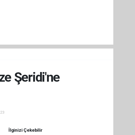
e Şeridi'ne
:23
İlginizi Çekebilir