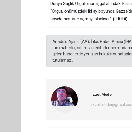
Dünya Sağlık Örgütü'nün işgal altındaki Filist
"Örgüt, önümüzdeki iki ay boyunca Gazze'de
sayıda hastane açmayı planlıyor."
(İLKHA)
Anadolu Ajansı (AA), İhlas Haber Ajansı (İHA
tüm haberler, sitemizin editörlerinin müdaha
gelen haberlerde yer alan hukuki muhataplar 
tutulamaz...
İzzet Mede
izzetmede@gmail.co