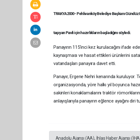
TRAKYA 2000 - Pehlivanköy Belediye Başkanı Gündüz Hoş
taşıyan Pavli için hazırlıkların başladığını söyledi.
Panayırın 115'inci kez kurulacağını ifade ede
kaynaşması ve hasat ettikleri ürünlerini sata
vatandaşları panayıra davet etti.
Panayır, Ergene Nehri kenarında kuruluyor. T
organizasyonda, yöre halkı yıl boyunca hazır
sakinleri konaklamalarını traktör römorklar
anlayışlarıyla panayırın eğlence ayağını diri t
Anadolu Ajansı (AA), İhlas Haber Ajansı (İHA