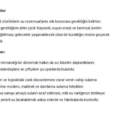
rler
 otoritelerin su rezervuarlarını sıkı koruması gerektiğini belirten
rektiğinin altını çizdi. Kayserili, suyun enerji ve tarımsal üretim
dağıtılması, gelecekte yaşanabilecek olası bir kuraklığın önüne geçecek
i.
arı
 tırmandığı bir dönemde halkın da su tüketim alışkanlıklarını
 vatandaşlara ve çiftçilere şu uyarılarda bulundu:
n ve topraktaki canlı ekosistemine zarar veren vahşi sulama
rine modern, makineli ve damlama sulama teknikleri
a sanayi amaçlı suların israf edilmesi, milli su varlığımızı tehlikeye
ve yeterli su bırakabilmek adına evlerde ve fabrikalarda kontrollü