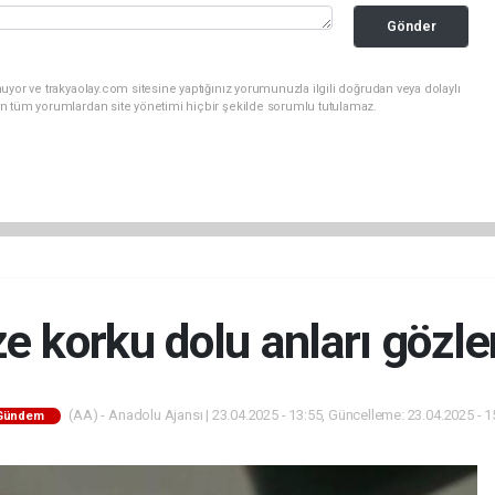
Gönder
uyor ve trakyaolay.com sitesine yaptığınız yorumunuzla ilgili doğrudan veya dolaylı
n tüm yorumlardan site yönetimi hiçbir şekilde sorumlu tutulamaz.
ze korku dolu anları gözle
(AA) - Anadolu Ajansı | 23.04.2025 - 13:55, Güncelleme: 23.04.2025 - 1
Gündem