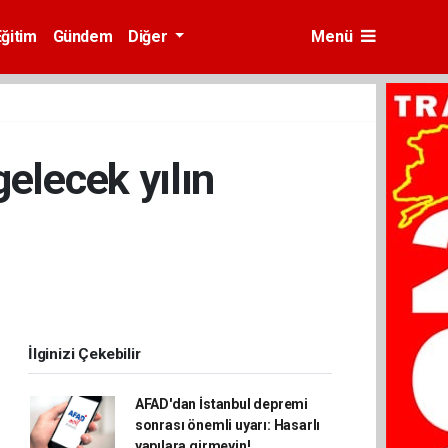
Eğitim
Gündem
Diğer
Menü
gelecek yılın
İlginizi Çekebilir
AFAD'dan İstanbul depremi
sonrası önemli uyarı: Hasarlı
yapılara girmeyin!