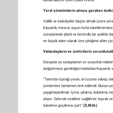
Yerel yönetimlerin alması gereken tedbi
Valilik ve belediyeler başta olmak üzere yerel
Kayserili, mevcut suyun hızla tüketilmemesi ge
süreçlerinde planlı ve kontrollü bir şekilde 
en büyük adım olarak öne çıktığının altını çizd
Vatandaşların ve üreticilerin sorumlulukl
Dünyada su savaşlarının ve susuzluk riskinin
değiştirmesi gerektiğini hatırlatan Kayserili,
"Tarımda toprağı yoran, erozyona sebep ola
yöntemleri tamamen terk edilmeli. Bunun ye
yaygınlaştırılmalı. İçme, yıkama, kullanma vey
atıyor. Gelecek nesillere sağlıklı bir toprak 
tüketime geçilmesi şart."
(İLKHA)