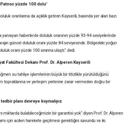
, Patnos yüzde 100 dolu"
doluluk oranlarına da açıklık getiren Kayserili, basında yer alan bazı
na yansıyan haberlerde doluluk oranının yüzde 93-94 seviyelerinde
barajın güncel doluluk oranı yüzde 84 seviyesinde. Bölgedeki yoğun
uluk oranı yüzde 100 sınırına ulaştı." dedi.
t Fakültesi Dekanı Prof. Dr. Alperen Kayserili
rağmen su tahliye işlemlerinin büyük bir titizlikle yürütüldüğünü
rım topraklarına ve yerleşim yerlerine zarar vermeden doğru bir
ı tedbir planı devreye koymalıyız
ı miktarda bulabileceğimizin bir garantisi yok" diyen Prof. Dr. Alperen
anımı için acilen harekete geçilmesi gerektiğini savundu ve iki