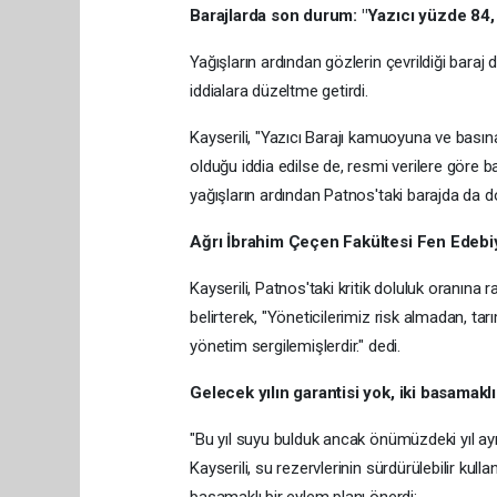
Barajlarda son durum: "Yazıcı yüzde 84
Yağışların ardından gözlerin çevrildiği baraj 
iddialara düzeltme getirdi.
Kayserili, "Yazıcı Barajı kamuoyuna ve bası
olduğu iddia edilse de, resmi verilere göre 
yağışların ardından Patnos'taki barajda da dol
Ağrı İbrahim Çeçen Fakültesi Fen Edebiya
Kayserili, Patnos'taki kritik doluluk oranına 
belirterek, "Yöneticilerimiz risk almadan, ta
yönetim sergilemişlerdir." dedi.
Gelecek yılın garantisi yok, iki basamakl
"Bu yıl suyu bulduk ancak önümüzdeki yıl ayn
Kayserili, su rezervlerinin sürdürülebilir kull
basamaklı bir eylem planı önerdi: