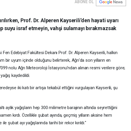
ABONE OL
ırılırken, Prof. Dr. Alperen Kayserili’den hayati uyarı
ıp suyu israf etmeyin, vahşi sulamayı bırakmazsak
en Edebiyat Fakültesi Dekanı Prof. Dr. Alperen Kayserili, halkın
am bir uyum içinde olduğunu belirterek, Ağrı’da son yılların en
099 nolu Ağrı Meteoroloji İstasyonu’ndan alınan resmi verilere göre;
 yağış kaydedildi.
edeyse iki katı bir artışa tekabül ettiğini vurgulayan Kayserili, şu
altı aylık yağışların hep 300 milimetre barajının altında seyrettiğini
men kırdı. Özellikle şubat ayında, geçmiş yılların aksine hem
ile şubat ayı yağışlarında tarihi bir rekor kırıldı."