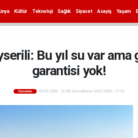
ünya
Kültür
Teknoloji
Sağlık
Siyaset
Asayiş
Yaşam
yserili: Bu yıl su var ama 
garantisi yok!
04.07.2026 - 12:58, Güncelleme: 04.07.2026 - 17:35
Gündem