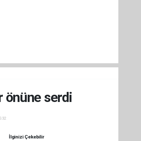
r önüne serdi
5:32
İlginizi Çekebilir