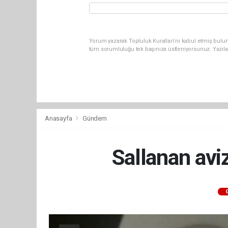
Yorum yazarak Topluluk Kuralları’nı kabul etmiş bulun
tüm sorumluluğu tek başınıza üstleniyorsunuz. Yazıla
Anasayfa
Gündem
Sallanan avi