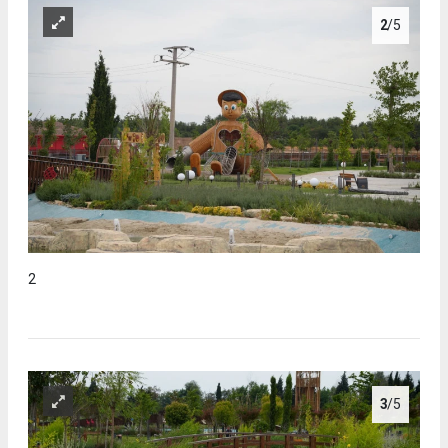
2
/5
2
3
/5