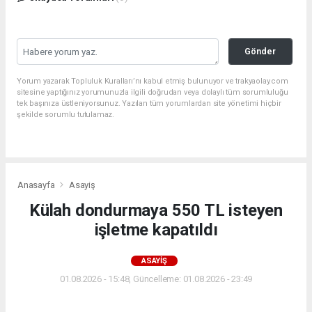
Gönder
Yorum yazarak Topluluk Kuralları’nı kabul etmiş bulunuyor ve trakyaolay.com
sitesine yaptığınız yorumunuzla ilgili doğrudan veya dolaylı tüm sorumluluğu
tek başınıza üstleniyorsunuz. Yazılan tüm yorumlardan site yönetimi hiçbir
şekilde sorumlu tutulamaz.
Anasayfa
Asayiş
Külah dondurmaya 550 TL isteyen
işletme kapatıldı
ASAYIŞ
01.08.2026 - 15:48, Güncelleme: 01.08.2026 - 23:49