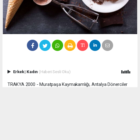
Erkek
|
Kadın
(Haberi Sesli Oku)
TRAKYA 2000 - Muratpaşa Kaymakamlığı, Antalya Dönerciler
Çarşısı'nda faaliyet gösteren seyyar dondurma ve meyve suyu
satış işletmesine yönelik gerçekleştirilen denetimlerde çeşitli
ihlaller tespit edildiğini açıkladı.
Denetimlerde işletmenin çevreyi rahatsız edecek şekilde
gürültü kirliliğine neden olduğu ve hanutçuluk yaptığı belirlendi.