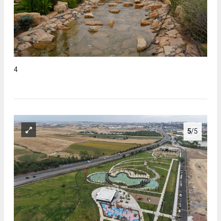
4
5
/5