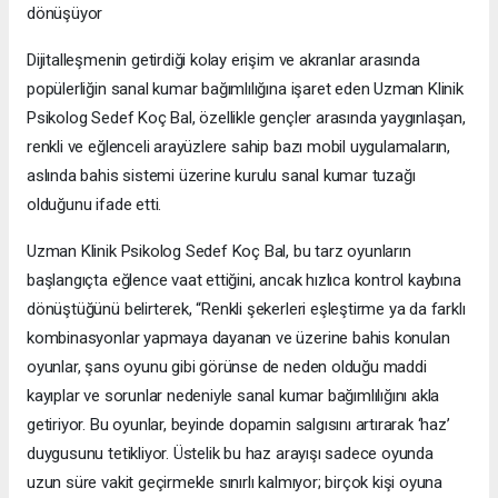
dönüşüyor
Dijitalleşmenin getirdiği kolay erişim ve akranlar arasında
popülerliğin sanal kumar bağımlılığına işaret eden Uzman Klinik
Psikolog Sedef Koç Bal, özellikle gençler arasında yaygınlaşan,
renkli ve eğlenceli arayüzlere sahip bazı mobil uygulamaların,
aslında bahis sistemi üzerine kurulu sanal kumar tuzağı
olduğunu ifade etti.
Uzman Klinik Psikolog Sedef Koç Bal, bu tarz oyunların
başlangıçta eğlence vaat ettiğini, ancak hızlıca kontrol kaybına
dönüştüğünü belirterek, “Renkli şekerleri eşleştirme ya da farklı
kombinasyonlar yapmaya dayanan ve üzerine bahis konulan
oyunlar, şans oyunu gibi görünse de neden olduğu maddi
kayıplar ve sorunlar nedeniyle sanal kumar bağımlılığını akla
getiriyor. Bu oyunlar, beyinde dopamin salgısını artırarak ‘haz’
duygusunu tetikliyor. Üstelik bu haz arayışı sadece oyunda
uzun süre vakit geçirmekle sınırlı kalmıyor; birçok kişi oyuna