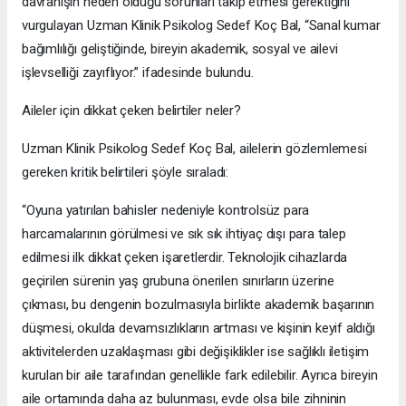
davranışın neden olduğu sorunları takip etmesi gerektiğini
vurgulayan Uzman Klinik Psikolog Sedef Koç Bal, “Sanal kumar
bağımlılığı geliştiğinde, bireyin akademik, sosyal ve ailevi
işlevselliği zayıflıyor.” ifadesinde bulundu.
Aileler için dikkat çeken belirtiler neler?
Uzman Klinik Psikolog Sedef Koç Bal, ailelerin gözlemlemesi
gereken kritik belirtileri şöyle sıraladı:
“Oyuna yatırılan bahisler nedeniyle kontrolsüz para
harcamalarının görülmesi ve sık sık ihtiyaç dışı para talep
edilmesi ilk dikkat çeken işaretlerdir. Teknolojik cihazlarda
geçirilen sürenin yaş grubuna önerilen sınırların üzerine
çıkması, bu dengenin bozulmasıyla birlikte akademik başarının
düşmesi, okulda devamsızlıkların artması ve kişinin keyif aldığı
aktivitelerden uzaklaşması gibi değişiklikler ise sağlıklı iletişim
kurulan bir aile tarafından genellikle fark edilebilir. Ayrıca bireyin
aile ortamında daha az bulunması, evde olsa bile zihninin