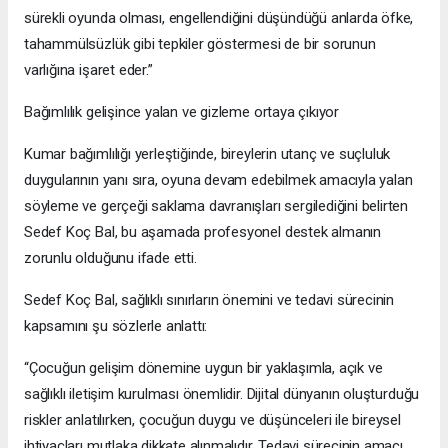
sürekli oyunda olması, engellendiğini düşündüğü anlarda öfke,
tahammülsüzlük gibi tepkiler göstermesi de bir sorunun
varlığına işaret eder.”
Bağımlılık gelişince yalan ve gizleme ortaya çıkıyor
Kumar bağımlılığı yerleştiğinde, bireylerin utanç ve suçluluk
duygularının yanı sıra, oyuna devam edebilmek amacıyla yalan
söyleme ve gerçeği saklama davranışları sergilediğini belirten
Sedef Koç Bal, bu aşamada profesyonel destek almanın
zorunlu olduğunu ifade etti.
Sedef Koç Bal, sağlıklı sınırların önemini ve tedavi sürecinin
kapsamını şu sözlerle anlattı:
“Çocuğun gelişim dönemine uygun bir yaklaşımla, açık ve
sağlıklı iletişim kurulması önemlidir. Dijital dünyanın oluşturduğu
riskler anlatılırken, çocuğun duygu ve düşünceleri ile bireysel
ihtiyaçları mutlaka dikkate alınmalıdır. Tedavi sürecinin amacı