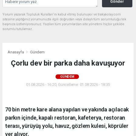
Gönder
Yorum yazarak Topluluk Kuralları’nı kabul etmiş bulunuyor ve trakyaolay.com
sitesine yaptığınız yorumunuzla ilgili doğrudan veya dolaylı tüm sorumluluğu tek
başınıza üstleniyorsunuz. Yazılan tüm yorumlardan site yönetimi hiçbir şekilde
sorumlu tutulamaz.
Anasayfa
Gündem
Çorlu dev bir parka daha kavuşuyor
GÜNDEM
01.08.2026 - 16:20, Güncelleme: 01.08.2026 - 18:35
70 bin metre kare alana yapılan ve yakında açılacak
parkın içinde, kapalı restoran, kafeterya, restoran
terası, yürüyüş yolu, havuz, gözlem kulesi, köprüler
yer alıyor.