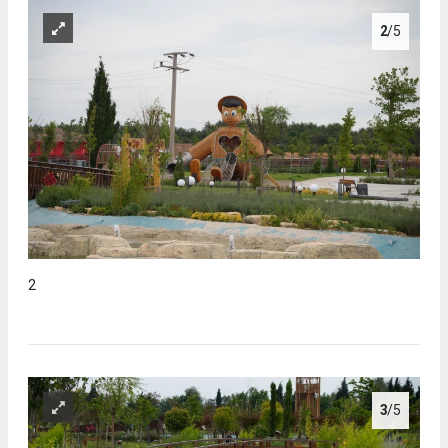
2
/5
2
3
/5