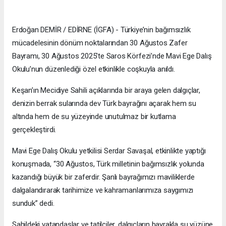
Erdoğan DEMİR / EDİRNE (İGFA) - Türkiye’nin bağımsızlık
mücadelesinin dönüm noktalarından 30 Ağustos Zafer
Bayramı, 30 Ağustos 2025’te Saros Körfezi’nde Mavi Ege Dalış
Okulu’nun düzenlediği özel etkinlikle coşkuyla anıldı.
Keşan’ın Mecidiye Sahili açıklarında bir araya gelen dalgıçlar,
denizin berrak sularında dev Türk bayrağını açarak hem su
altında hem de su yüzeyinde unutulmaz bir kutlama
gerçekleştirdi.
Mavi Ege Dalış Okulu yetkilisi Serdar Savaşal, etkinlikte yaptığı
konuşmada, “30 Ağustos, Türk milletinin bağımsızlık yolunda
kazandığı büyük bir zaferdir. Şanlı bayrağımızı maviliklerde
dalgalandırarak tarihimize ve kahramanlarımıza saygımızı
sunduk” dedi.
Sahildeki vatandaşlar ve tatilciler, dalgıçların bayrakla su yüzüne