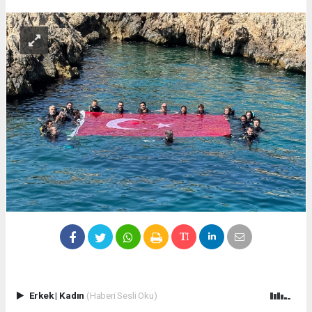
Erkek
|
Kadın
(Haberi Sesli Oku)