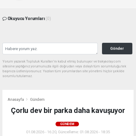
Okuyucu Yorumları
(0)
Gönder
Yorum yazarak Topluluk Kuralları’nı kabul etmiş bulunuyor ve trakyaolay.com
sitesine yaptığınız yorumunuzla ilgili doğrudan veya dolaylı tüm sorumluluğu tek
başınıza üstleniyorsunuz. Yazılan tüm yorumlardan site yönetimi hiçbir şekilde
sorumlu tutulamaz.
Anasayfa
Gündem
Çorlu dev bir parka daha kavuşuyor
GÜNDEM
01.08.2026 - 16:20, Güncelleme: 01.08.2026 - 18:35