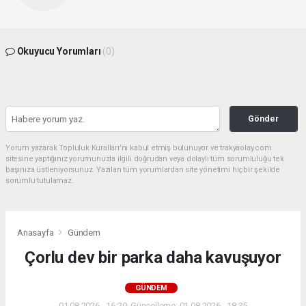
Okuyucu Yorumları
(0)
Gönder
Yorum yazarak Topluluk Kuralları’nı kabul etmiş bulunuyor ve trakyaolay.com
sitesine yaptığınız yorumunuzla ilgili doğrudan veya dolaylı tüm sorumluluğu tek
başınıza üstleniyorsunuz. Yazılan tüm yorumlardan site yönetimi hiçbir şekilde
sorumlu tutulamaz.
Anasayfa
Gündem
Çorlu dev bir parka daha kavuşuyor
GÜNDEM
01.08.2026 - 16:20, Güncelleme: 01.08.2026 - 18:35