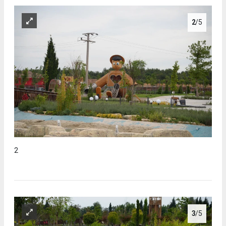
2
/5
2
3
/5