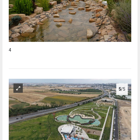
4
5
/5