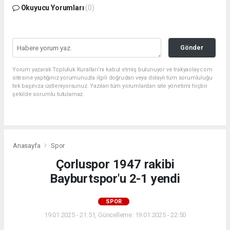
Okuyucu Yorumları
(0)
Gönder
Yorum yazarak Topluluk Kuralları’nı kabul etmiş bulunuyor ve trakyaolay.com
sitesine yaptığınız yorumunuzla ilgili doğrudan veya dolaylı tüm sorumluluğu
tek başınıza üstleniyorsunuz. Yazılan tüm yorumlardan site yönetimi hiçbir
şekilde sorumlu tutulamaz.
Anasayfa
Spor
Çorluspor 1947 rakibi
Bayburtspor'u 2-1 yendi
SPOR
19.01.2025 - 21:51, Güncelleme: 19.01.2025 - 22:50