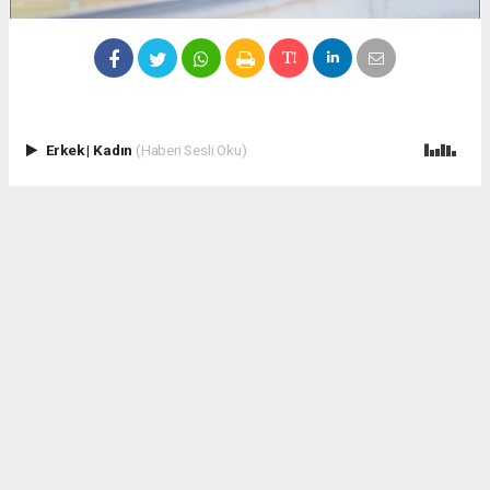
Erkek
|
Kadın
(Haberi Sesli Oku)
İZZET MEDE - Çorluspor 1947 bugün kendi sahasında
karşılaştığı Bayburt Özel İdare Spor takımını 2-1 yenerek 3 puan
daha almayı başardı. Maçı Çorluspor 1947 Başkanı Yusuf
Gümüş ile birlikte Tekirdağ Büyükşehir Belediye Başkanı
Candan Yüceer ve Çorlu Belediye Başkanı Ahmet Sarıkurt'ta
izledi.
Çorluspor 1947 Kulüp Başkanı Yusuf Gümüş şu açıklamayı
yaptı, "Nesine 3.Lig 3. Grupta kendi sahamızda karşılaştığımız
Bayburt Özel İdare Spor karşılaşmasından 2-1'lik galibiyetle
ayrılıyoruz.