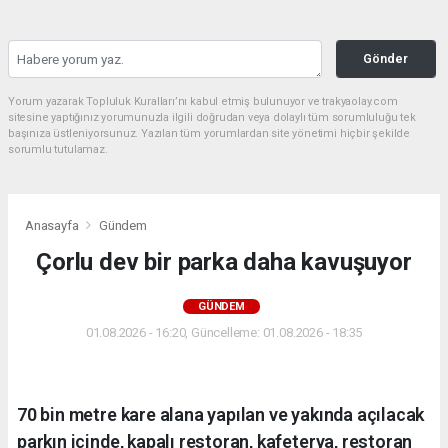
Gönder
Yorum yazarak Topluluk Kuralları’nı kabul etmiş bulunuyor ve trakyaolay.com
sitesine yaptığınız yorumunuzla ilgili doğrudan veya dolaylı tüm sorumluluğu tek
başınıza üstleniyorsunuz. Yazılan tüm yorumlardan site yönetimi hiçbir şekilde
sorumlu tutulamaz.
Anasayfa
Gündem
Çorlu dev bir parka daha kavuşuyor
GÜNDEM
01.08.2026 - 16:20, Güncelleme: 01.08.2026 - 18:35
70 bin metre kare alana yapılan ve yakında açılacak
parkın içinde, kapalı restoran, kafeterya, restoran