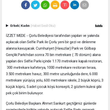
Erkek
|
Kadın
(Haberi Sesli Oku)
İZZET MEDE - Çorlu Belediyesi tarafından yapılan ve yakında
açılacak olan Selfie Park ile Çorlu yeni bir gezi ve dinlenme
alanına kavuşacak. Cumhuriyet (Havuzlar) Park ve Gölbaşı
Gençlik Parkı’ndan sonra 70 bin metrekare ( 70 dönüm) alana
yapılan dev Selfie Parkı içinde 1.170 metrekare kapalı restoran,
300 metrekare kafeterya, 1000 metrekare restoran terası,
3.500 metrekare havuz, 300 metre uzunluğunda dere, 6.000
metrekare yürüyüş yolu, 600 metrekare iskele, 2 büyük köprü, 3
küçük köprü, 5 adet çocuk köyü konsepti, 2 gözlem kulesi gibi
pek çok birim bulunuyor.
Çorlu Belediye Başkanı Ahmet Sarıkurt geçtiğimiz günlerde
gazetecilerle birlikte yakında açılacak Selfie Parkı gezerek