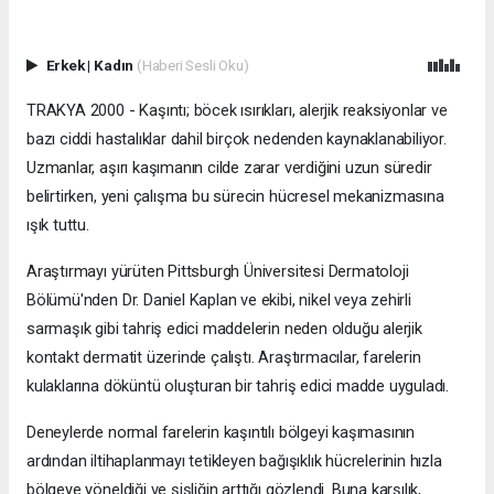
Erkek
|
Kadın
(Haberi Sesli Oku)
TRAKYA 2000 - Kaşıntı; böcek ısırıkları, alerjik reaksiyonlar ve
bazı ciddi hastalıklar dahil birçok nedenden kaynaklanabiliyor.
Uzmanlar, aşırı kaşımanın cilde zarar verdiğini uzun süredir
belirtirken, yeni çalışma bu sürecin hücresel mekanizmasına
ışık tuttu.
Araştırmayı yürüten Pittsburgh Üniversitesi Dermatoloji
Bölümü'nden Dr. Daniel Kaplan ve ekibi, nikel veya zehirli
sarmaşık gibi tahriş edici maddelerin neden olduğu alerjik
kontakt dermatit üzerinde çalıştı. Araştırmacılar, farelerin
kulaklarına döküntü oluşturan bir tahriş edici madde uyguladı.
Deneylerde normal farelerin kaşıntılı bölgeyi kaşımasının
ardından iltihaplanmayı tetikleyen bağışıklık hücrelerinin hızla
bölgeye yöneldiği ve şişliğin arttığı gözlendi. Buna karşılık,