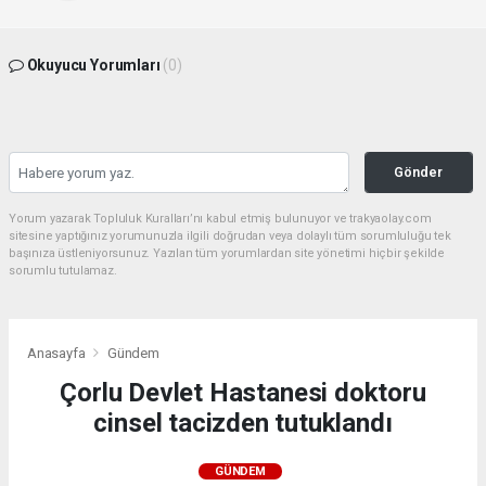
Okuyucu Yorumları
(0)
Gönder
Yorum yazarak Topluluk Kuralları’nı kabul etmiş bulunuyor ve trakyaolay.com
sitesine yaptığınız yorumunuzla ilgili doğrudan veya dolaylı tüm sorumluluğu tek
başınıza üstleniyorsunuz. Yazılan tüm yorumlardan site yönetimi hiçbir şekilde
sorumlu tutulamaz.
Anasayfa
Gündem
Çorlu Devlet Hastanesi doktoru
cinsel tacizden tutuklandı
GÜNDEM