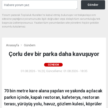
Gönder
Yorum yazarak Topluluk Kuralları’nı kabul etmiş bulunuyor ve trakyaolay.com
sitesine yaptığınız yorumunuzla ilgili doğrudan veya dolaylı tüm sorumluluğu tek
başınıza üstleniyorsunuz. Yazılan tüm yorumlardan site yönetimi hiçbir şekilde
sorumlu tutulamaz.
Anasayfa
Gündem
Çorlu dev bir parka daha kavuşuyor
GÜNDEM
01.08.2026 - 16:20, Güncelleme: 01.08.2026 - 18:35
70 bin metre kare alana yapılan ve yakında açılacak
parkın içinde, kapalı restoran, kafeterya, restoran
terası, yürüyüş yolu, havuz, gözlem kulesi, köprüler