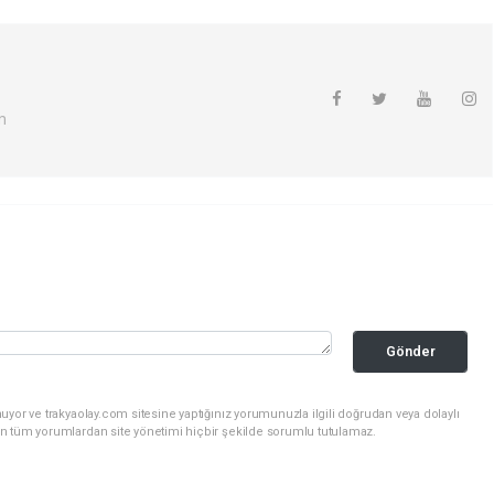
m
Gönder
uyor ve trakyaolay.com sitesine yaptığınız yorumunuzla ilgili doğrudan veya dolaylı
n tüm yorumlardan site yönetimi hiçbir şekilde sorumlu tutulamaz.