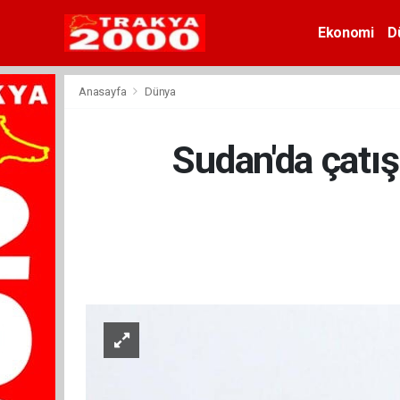
Ekonomi
D
Anasayfa
Dünya
Sudan'da çatış