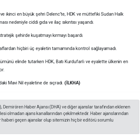
ve ikinci en büyük şehri Delenc'te, HDK ve müttefiki Sudan Halk
ı nedeniyle ciddi gıda ve ilaç sıkıntısı yaşandı.
stratejik şehirde kuşatmayı kırmayı başardı.
aflardan hiçbiri üç eyaletin tamamında kontrol sağlayamadı.
münü elinde tutarken HDK, Batı Kurdufan'ı ve eyalette ülkenin en
or.
aki Mavi Nil eyaletine de sıçradı.
(İLKHA)
), Demirören Haber Ajansı (DHA) ve diğer ajanslar tarafından eklenen
lesi olmadan ajans kanallarından çekilmektedir. Haber ajanslarından
haberi geçen ajanslar olup sitemizin hiç bir editörü sorumlu