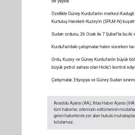
de yayıldı.
Özellikle Güney Kurdufan'ın merkezi Kadugli 
Kurtuluş Hareketi-Kuzey'in (SPLM-N) kuşatmas
Sudan ordusu, 26 Ocak ila 7 Şubat'ta bu iki 
Kurdufan'daki çatışmalar halen sürerken tar
Ordu, Kuzey ve Güney Kurdufan'ın büyük bölü
büyük petrol sahası olan Hiclic'i kontrol ediy
Çatışmalar, Etiyopya ve Güney Sudan sınırınd
Anadolu Ajansı (AA), İhlas Haber Ajansı (İHA
tüm haberler, sitemizin editörlerinin müdaha
gelen haberlerde yer alan hukuki muhataplar 
tutulamaz...