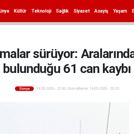
ünya
Kültür
Teknoloji
Sağlık
Siyaset
Asayiş
Yaşam
malar sürüyor: Aralarınd
bulunduğu 61 can kaybı
14.05.2026 - 22:43, Güncelleme: 14.05.2026 - 23:20
Dünya