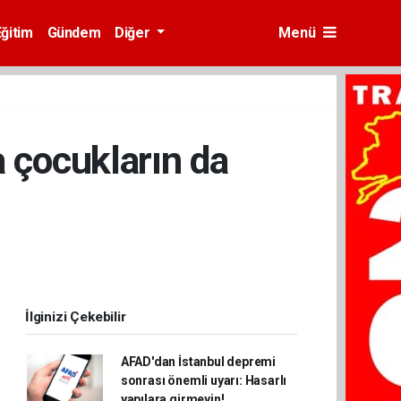
Eğitim
Gündem
Diğer
Menü
a çocukların da
İlginizi Çekebilir
AFAD'dan İstanbul depremi
sonrası önemli uyarı: Hasarlı
yapılara girmeyin!