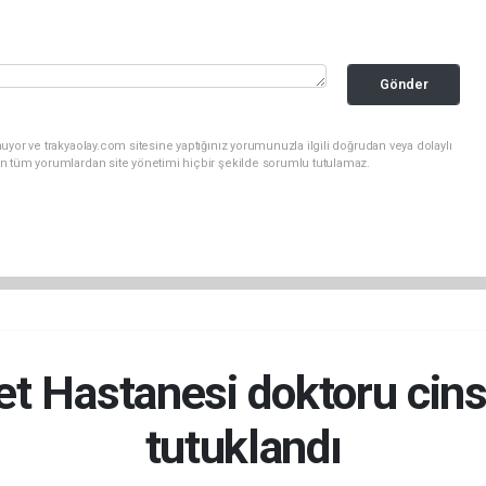
Gönder
uyor ve trakyaolay.com sitesine yaptığınız yorumunuzla ilgili doğrudan veya dolaylı
n tüm yorumlardan site yönetimi hiçbir şekilde sorumlu tutulamaz.
et Hastanesi doktoru cins
tutuklandı