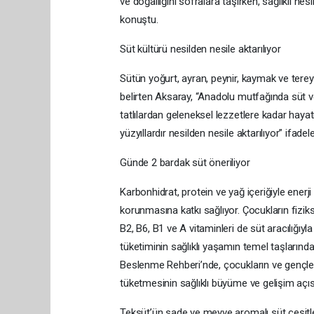
ve doğallığını sofralara taşırken, sağlıklı n
konuştu.
Süt kültürü nesilden nesile aktarılıyor
Sütün yoğurt, ayran, peynir, kaymak ve tere
belirten Aksaray, “Anadolu mutfağında süt ve
tatlılardan geleneksel lezzetlere kadar hayat
yüzyıllardır nesilden nesile aktarılıyor” ifadele
Günde 2 bardak süt öneriliyor
Karbonhidrat, protein ve yağ içeriğiyle enerj
korunmasına katkı sağlıyor. Çocukların fizikse
B2, B6, B1 ve A vitaminleri de süt aracılığıy
tüketiminin sağlıklı yaşamın temel taşlarında
Beslenme Rehberi’nde, çocukların ve gençleri
tüketmesinin sağlıklı büyüme ve gelişim açı
Teksüt’ün sade ve meyve aromalı süt çeşitler