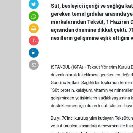
Süt, besleyici içeriği ve sağlığa k
gereken temel gıdalar arasında yer 
markalarından Teksüt, 1 Haziran D
açısından önemine dikkat çekti. 70 
nesillerin gelişimine eşlik ettiğini 
İSTANBUL (İGFA) - Teksüt Yönetim Kurulu 
düzenli olarak tüketilmesi gereken en değerl
Günü’nü kutladı. Sağlıklı bir toplumun temeli
“Süt; protein, kalsiyum, vitamin ve minerall
gelişiminden yetişkinlerin sağlıklı yaşamına k
desteklenmesi için düzenli süt tüketimi büy
Bu yıl 70’inci kuruluş yılını kutlayan Teksüt’ün
ve süt ürünleri alanındaki deneyimimizle tüket