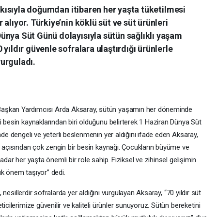
atkısıyla doğumdan itibaren her yaşta tüketilmesi
alıyor. Türkiye’nin köklü süt ve süt ürünleri
ünya Süt Günü dolayısıyla sütün sağlıklı yaşam
yıldır güvenle sofralara ulaştırdığı ürünlerle
vurguladı.
Başkan Yardımcısı Arda Aksaray, sütün yaşamın her döneminde
i besin kaynaklarından biri olduğunu belirterek 1 Haziran Dünya Süt
nde dengeli ve yeterli beslenmenin yer aldığını ifade eden Aksaray,
er açısından çok zengin bir besin kaynağı. Çocukların büyüme ve
adar her yaşta önemli bir role sahip. Fiziksel ve zihinsel gelişimin
ük önem taşıyor” dedi.
, nesillerdir sofralarda yer aldığını vurgulayan Aksaray, “70 yıldır süt
icilerimize güvenilir ve kaliteli ürünler sunuyoruz. Sütün bereketini