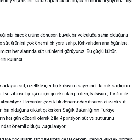
esillerin yetişmesine katkı sağlamaktan büyük mutluluk duyuyoruz” diye
yağı gibi birçok ürüne dönüşen büyük bir yolculuğa sahip olduğunu
 süt ürünleri çok önemli bir yere sahip. Kahvaltıdan ana öğünlere,
ımızın her alanında süt ürünlerini görüyoruz. Bu güçlü kültür,
rini kullandı.
i sağlayan süt, özellikle içerdiği kalsiyum sayesinde kemik sağlığının
l ve zihinsel gelişimi için gerekli olan protein, kalsiyum, fosfor ile
la alınabiliyor. Uzmanlar, çocukluk döneminden itibaren düzenli süt
n biri olduğuna dikkat çekerken, Sağlık Bakanlığı’nın Türkiye
n her gün düzenli olarak 2 ila 4 porsiyon süt ve süt ürünü
sından önemli olduğu vurgulanıyor.
i ise çocukların süt tüketimini desteklerken, içerdiği yüksek protein