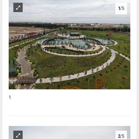
1
/5
1
2
/5