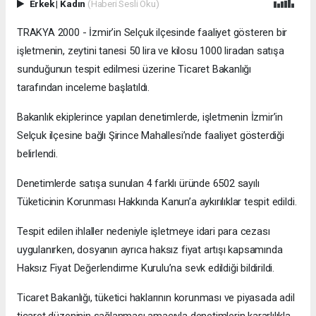
Erkek
|
Kadın
(Haberi Sesli Oku)
TRAKYA 2000 - İzmir’in Selçuk ilçesinde faaliyet gösteren bir
işletmenin, zeytini tanesi 50 lira ve kilosu 1000 liradan satışa
sunduğunun tespit edilmesi üzerine Ticaret Bakanlığı
tarafından inceleme başlatıldı.
Bakanlık ekiplerince yapılan denetimlerde, işletmenin İzmir’in
Selçuk ilçesine bağlı Şirince Mahallesi’nde faaliyet gösterdiği
belirlendi.
Denetimlerde satışa sunulan 4 farklı üründe 6502 sayılı
Tüketicinin Korunması Hakkında Kanun’a aykırılıklar tespit edildi.
Tespit edilen ihlaller nedeniyle işletmeye idari para cezası
uygulanırken, dosyanın ayrıca haksız fiyat artışı kapsamında
Haksız Fiyat Değerlendirme Kurulu’na sevk edildiği bildirildi.
Ticaret Bakanlığı, tüketici haklarının korunması ve piyasada adil
ticaret düzeninin sağlanması amacıyla denetimlerin kararlılıkla