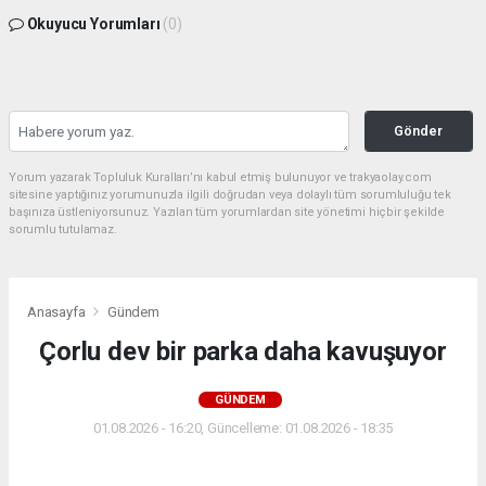
Okuyucu Yorumları
(0)
Gönder
Yorum yazarak Topluluk Kuralları’nı kabul etmiş bulunuyor ve trakyaolay.com
sitesine yaptığınız yorumunuzla ilgili doğrudan veya dolaylı tüm sorumluluğu tek
başınıza üstleniyorsunuz. Yazılan tüm yorumlardan site yönetimi hiçbir şekilde
sorumlu tutulamaz.
Anasayfa
Gündem
Çorlu dev bir parka daha kavuşuyor
GÜNDEM
01.08.2026 - 16:20, Güncelleme: 01.08.2026 - 18:35