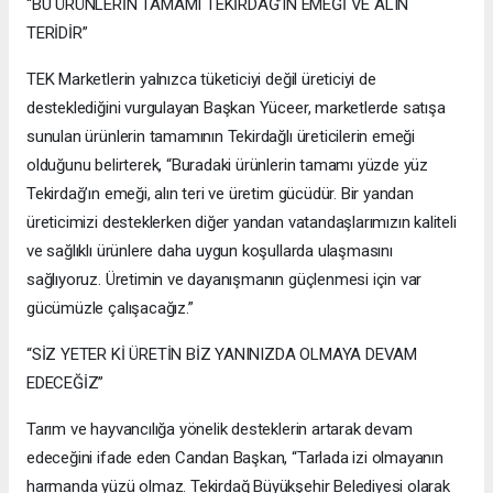
“BU ÜRÜNLERİN TAMAMI TEKİRDAĞ’IN EMEĞİ VE ALIN
TERİDİR”
TEK Marketlerin yalnızca tüketiciyi değil üreticiyi de
desteklediğini vurgulayan Başkan Yüceer, marketlerde satışa
sunulan ürünlerin tamamının Tekirdağlı üreticilerin emeği
olduğunu belirterek, “Buradaki ürünlerin tamamı yüzde yüz
Tekirdağ’ın emeği, alın teri ve üretim gücüdür. Bir yandan
üreticimizi desteklerken diğer yandan vatandaşlarımızın kaliteli
ve sağlıklı ürünlere daha uygun koşullarda ulaşmasını
sağlıyoruz. Üretimin ve dayanışmanın güçlenmesi için var
gücümüzle çalışacağız.”
“SİZ YETER Kİ ÜRETİN BİZ YANINIZDA OLMAYA DEVAM
EDECEĞİZ”
Tarım ve hayvancılığa yönelik desteklerin artarak devam
edeceğini ifade eden Candan Başkan, “Tarlada izi olmayanın
harmanda yüzü olmaz. Tekirdağ Büyükşehir Belediyesi olarak