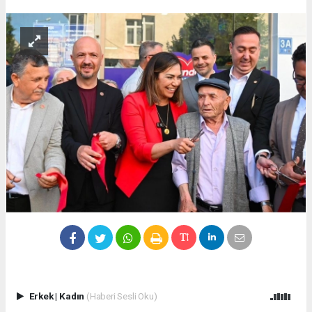
Erkek
|
Kadın
(Haberi Sesli Oku)