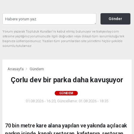
Gönder
Yorum yazarak Topluluk Kuralları’nı kabul etmiş bulunuyor ve trakyaolay.com
sitesine yaptığınız yorumunuzla ilgili doğrudan veya dolaylı tüm sorumluluğu tek
başınıza üstleniyorsunuz. Yazılan tüm yorumlardan site yönetimi hiçbir şekilde
sorumlu tutulamaz.
Anasayfa
Gündem
Çorlu dev bir parka daha kavuşuyor
GÜNDEM
01.08.2026 - 16:20, Güncelleme: 01.08.2026 - 18:35
70 bin metre kare alana yapılan ve yakında açılacak
parkın içinde, kapalı restoran, kafeterya, restoran