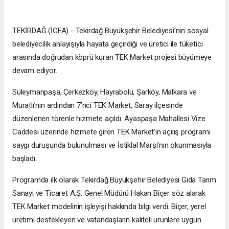
TEKİRDAĞ (İGFA) - Tekirdağ Büyükşehir Belediyesi’nin sosyal
belediyecilik anlayışıyla hayata geçirdiği ve üretici ile tüketici
arasında doğrudan köprü kuran TEK Market projesi büyümeye
devam ediyor.
Süleymanpaşa, Çerkezköy, Hayrabolu, Şarköy, Malkara ve
Muratlı’nın ardından 7’nci TEK Market, Saray ilçesinde
düzenlenen törenle hizmete açıldı. Ayaspaşa Mahallesi Vize
Caddesi üzerinde hizmete giren TEK Market’in açılış programı
saygı duruşunda bulunulması ve İstiklal Marşı’nın okunmasıyla
başladı.
Programda ilk olarak Tekirdağ Büyükşehir Belediyesi Gıda Tarım
Sanayi ve Ticaret A.Ş. Genel Müdürü Hakan Biçer söz alarak
TEK Market modelinin işleyişi hakkında bilgi verdi. Biçer, yerel
üretimi destekleyen ve vatandaşların kaliteli ürünlere uygun