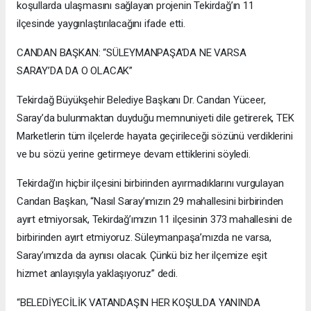
koşullarda ulaşmasını sağlayan projenin Tekirdağ’ın 11
ilçesinde yaygınlaştırılacağını ifade etti.
CANDAN BAŞKAN: “SÜLEYMANPAŞA’DA NE VARSA
SARAY’DA DA O OLACAK”
Tekirdağ Büyükşehir Belediye Başkanı Dr. Candan Yüceer,
Saray’da bulunmaktan duyduğu memnuniyeti dile getirerek, TEK
Marketlerin tüm ilçelerde hayata geçirileceği sözünü verdiklerini
ve bu sözü yerine getirmeye devam ettiklerini söyledi.
Tekirdağ’ın hiçbir ilçesini birbirinden ayırmadıklarını vurgulayan
Candan Başkan, “Nasıl Saray’ımızın 29 mahallesini birbirinden
ayırt etmiyorsak, Tekirdağ’ımızın 11 ilçesinin 373 mahallesini de
birbirinden ayırt etmiyoruz. Süleymanpaşa’mızda ne varsa,
Saray’ımızda da aynısı olacak. Çünkü biz her ilçemize eşit
hizmet anlayışıyla yaklaşıyoruz” dedi.
“BELEDİYECİLİK VATANDAŞIN HER KOŞULDA YANINDA