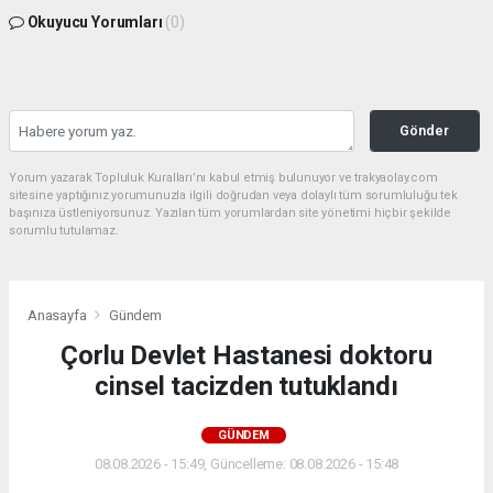
Okuyucu Yorumları
(0)
Gönder
Yorum yazarak Topluluk Kuralları’nı kabul etmiş bulunuyor ve trakyaolay.com
sitesine yaptığınız yorumunuzla ilgili doğrudan veya dolaylı tüm sorumluluğu tek
başınıza üstleniyorsunuz. Yazılan tüm yorumlardan site yönetimi hiçbir şekilde
sorumlu tutulamaz.
Anasayfa
Gündem
Çorlu Devlet Hastanesi doktoru
cinsel tacizden tutuklandı
GÜNDEM
08.08.2026 - 15:49, Güncelleme: 08.08.2026 - 15:48