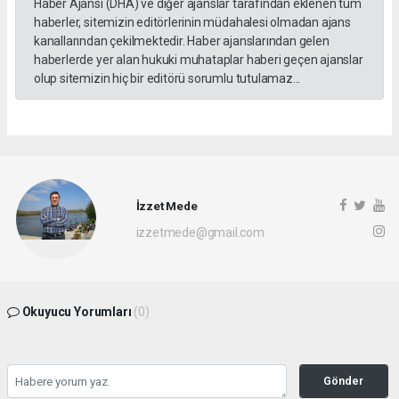
Haber Ajansı (DHA) ve diğer ajanslar tarafından eklenen tüm
haberler, sitemizin editörlerinin müdahalesi olmadan ajans
kanallarından çekilmektedir. Haber ajanslarından gelen
haberlerde yer alan hukuki muhataplar haberi geçen ajanslar
olup sitemizin hiç bir editörü sorumlu tutulamaz...
İzzet Mede
izzetmede@gmail.com
Okuyucu Yorumları
(0)
Gönder