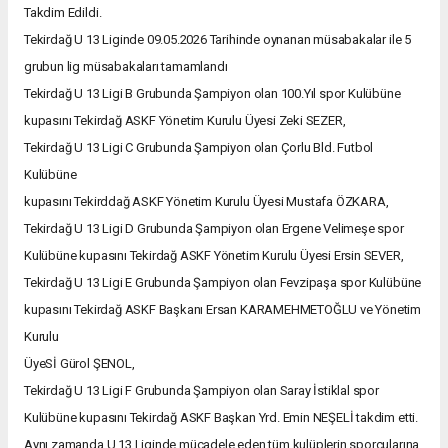
Takdim Edildi.
Tekirdağ U 13 Liginde 09.05.2026 Tarihinde oynanan müsabakalar ile 5
grubun lig müsabakaları tamamlandı
Tekirdağ U 13 Ligi B Grubunda Şampiyon olan 100.Yıl spor Kulübüne
kupasını Tekirdağ ASKF Yönetim Kurulu Üyesi Zeki SEZER,
Tekirdağ U 13 Ligi C Grubunda Şampiyon olan Çorlu Bld. Futbol
Kulübüne
kupasını Tekirddağ ASKF Yönetim Kurulu Üyesi Mustafa ÖZKARA,
Tekirdağ U 13 Ligi D Grubunda Şampiyon olan Ergene Velimeşe spor
Kulübüne kupasını Tekirdağ ASKF Yönetim Kurulu Üyesi Ersin SEVER,
Tekirdağ U 13 Ligi E Grubunda Şampiyon olan Fevzipaşa spor Kulübüne
kupasını Tekirdağ ASKF Başkanı Ersan KARAMEHMETOĞLU ve Yönetim
Kurulu
ÜyeSİ Gürol ŞENOL,
Tekirdağ U 13 Ligi F Grubunda Şampiyon olan Saray İstiklal spor
Kulübüne kupasını Tekirdağ ASKF Başkan Yrd. Emin NEŞELİ takdim etti.
Aynı zamanda U 13 Liginde mücadele eden tüm kulüplerin sporcularına