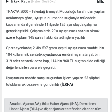
Erkek
|
Kadın
(Haberi Sesli Oku)
TRAKYA 2000 - Tekirdağ Emniyet Müdürlüğü tarafından yapılan
açıklamaya göre, uyuşturucu madde suçlarıyla mücadele
kapsamında il genelinde 11 ilçede 126 ayrı olayda çalışma
gerçekleştirildi. Çalışmalarda 29’u uyuşturucu satıcısı olmak
üzere toplam 145 şahıs hakkında adli işlem yapıldı.
Operasyonlarda; 2 kilo 597 gram çeşitli uyuşturucu madde, bin
104 kullanımlık sentetik uyuşturucu emdirilmiş materyal, bin
319 adet sentetik ecza hap, 114 bin 960 TL suçtan elde edildiği
değerlendirilen para ele geçirildi.
Uyuşturucu madde satışı suçundan işlem yapılan 23 şüpheli
tutuklanarak cezaevine gönderildi.
(İLKHA)
Anadolu Ajansı (AA), İhlas Haber Ajansı (İHA), Demirören
Haber Ajansı (DHA) ve diğer ajanslar tarafından eklenen tüm