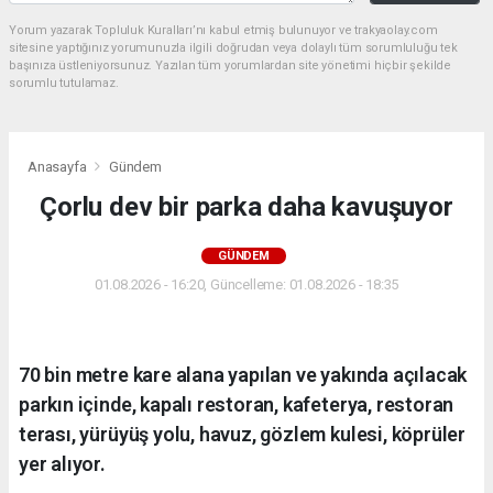
Yorum yazarak Topluluk Kuralları’nı kabul etmiş bulunuyor ve trakyaolay.com
sitesine yaptığınız yorumunuzla ilgili doğrudan veya dolaylı tüm sorumluluğu tek
başınıza üstleniyorsunuz. Yazılan tüm yorumlardan site yönetimi hiçbir şekilde
sorumlu tutulamaz.
Anasayfa
Gündem
Çorlu dev bir parka daha kavuşuyor
GÜNDEM
01.08.2026 - 16:20, Güncelleme: 01.08.2026 - 18:35
70 bin metre kare alana yapılan ve yakında açılacak
parkın içinde, kapalı restoran, kafeterya, restoran
terası, yürüyüş yolu, havuz, gözlem kulesi, köprüler
yer alıyor.