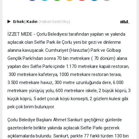
Erkek
|
Kadın
(Haberi Sesli Oku)
İZZET MEDE - Çorlu Belediyesi tarafından yapılan ve yakında
açılacak olan Selfie Park ile Çorlu yeni bir gezi ve dinlenme
alanına kavuşacak. Cumhuriyet (Havuzlar) Park ve Gölbaşı
Gençlik Parkı’ndan sonra 70 bin metrekare ( 70 dönüm) alana
yapılan dev Selfie Parkı içinde 1.170 metrekare kapalı restoran,
300 metrekare kafeterya, 1000 metrekare restoran terası,
3.500 metrekare havuz, 300 metre uzunluğunda dere, 6.000
metrekare yürüyüş yolu, 600 metrekare iskele, 2 büyük köprü, 3
küçük köprü, 5 adet çocuk köyü konsepti, 2 gözlem kulesi gibi
pek çok birim bulunuyor.
Çorlu Belediye Başkanı Ahmet Sarıkurt geçtiğimiz günlerde
gazetecilerle birlikte yakında açılacak Selfie Parkı gezerek
açıklamalarda bulundu. Sarıkurt, parkte 77 farklı türden 130 bin