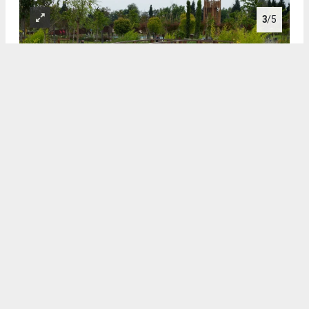
3
/5
3
4
/5
4