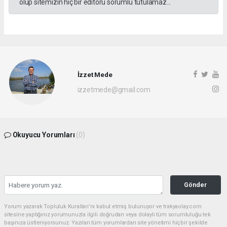
olup sitemizin hiç bir editörü sorumlu tutulamaz...
İzzet Mede
izzetmede@gmail.com
Okuyucu Yorumları
(0)
Gönder
Yorum yazarak Topluluk Kuralları’nı kabul etmiş bulunuyor ve trakyaolay.com
sitesine yaptığınız yorumunuzla ilgili doğrudan veya dolaylı tüm sorumluluğu tek
başınıza üstleniyorsunuz. Yazılan tüm yorumlardan site yönetimi hiçbir şekilde