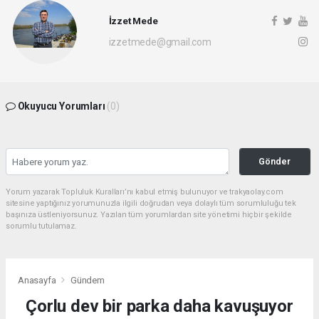
İzzet Mede
izzetmede@gmail.com
Okuyucu Yorumları
(0)
Gönder
Yorum yazarak Topluluk Kuralları’nı kabul etmiş bulunuyor ve trakyaolay.com
sitesine yaptığınız yorumunuzla ilgili doğrudan veya dolaylı tüm sorumluluğu tek
başınıza üstleniyorsunuz. Yazılan tüm yorumlardan site yönetimi hiçbir şekilde
sorumlu tutulamaz.
Anasayfa
Gündem
Çorlu dev bir parka daha kavuşuyor