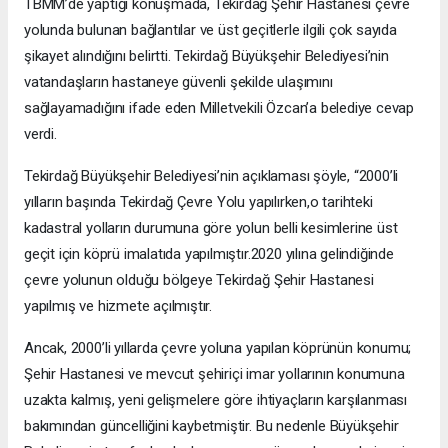
TBMM’de yaptığı konuşmada, Tekirdağ Şehir Hastanesi çevre
yolunda bulunan bağlantılar ve üst geçitlerle ilgili çok sayıda
şikayet alındığını belirtti. Tekirdağ Büyükşehir Belediyesi’nin
vatandaşların hastaneye güvenli şekilde ulaşımını
sağlayamadığını ifade eden Milletvekili Özcan’a belediye cevap
verdi.
Tekirdağ Büyükşehir Belediyesi’nin açıklaması şöyle, “2000’li
yılların başında Tekirdağ Çevre Yolu yapılırken,o tarihteki
kadastral yolların durumuna göre yolun belli kesimlerine üst
geçit için köprü imalatıda yapılmıştır.2020 yılına gelindiğinde
çevre yolunun olduğu bölgeye Tekirdağ Şehir Hastanesi
yapılmış ve hizmete açılmıştır.
Ancak, 2000’li yıllarda çevre yoluna yapılan köprünün konumu;
Şehir Hastanesi ve mevcut şehiriçi imar yollarının konumuna
uzakta kalmış, yeni gelişmelere göre ihtiyaçların karşılanması
bakımından güncelliğini kaybetmiştir. Bu nedenle Büyükşehir