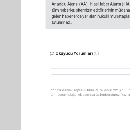
Anadolu Ajansı (AA), İhlas Haber Ajansı (İHA
tüm haberler, sitemizin editörlerinin müdaha
gelen haberlerde yer alan hukuki muhataplar 
tutulamaz...
Okuyucu Yorumları
(0)
Yorum yazarak Topluluk Kuralları’nı kabul etmiş bulun
tüm sorumluluğu tek başınıza üstleniyorsunuz. Yazıla