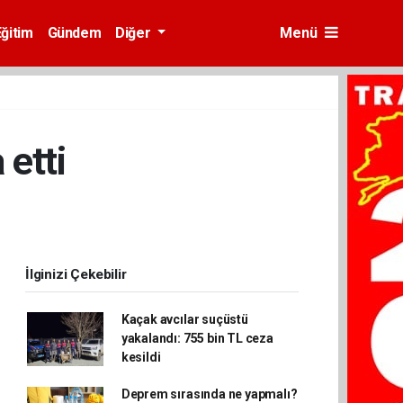
Eğitim
Gündem
Diğer
Menü
 etti
İlginizi Çekebilir
Kaçak avcılar suçüstü
yakalandı: 755 bin TL ceza
kesildi
Deprem sırasında ne yapmalı?