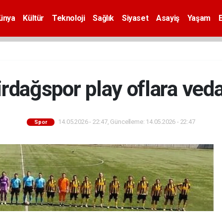
ünya
Kültür
Teknoloji
Sağlık
Siyaset
Asayiş
Yaşam
rdağspor play oflara veda
14.05.2026 - 22:47, Güncelleme: 14.05.2026 - 22:47
Spor