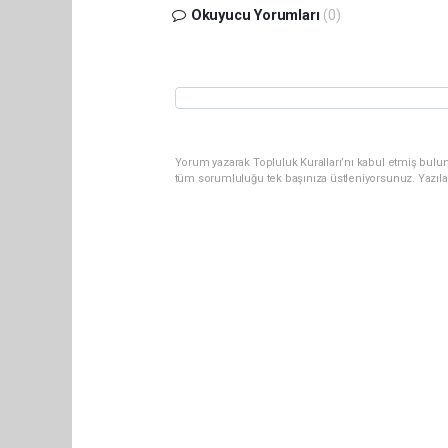
Okuyucu Yorumları
(0)
Yorum yazarak Topluluk Kuralları’nı kabul etmiş bulun
tüm sorumluluğu tek başınıza üstleniyorsunuz. Yazıla