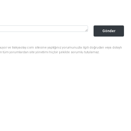
Gönder
uyor ve trakyaolay.com sitesine yaptığınız yorumunuzla ilgili doğrudan veya dolaylı
n tüm yorumlardan site yönetimi hiçbir şekilde sorumlu tutulamaz.