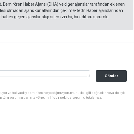
), Demirören Haber Ajansı (DHA) ve diğer ajanslar tarafından eklenen
lesi olmadan ajans kanallarından çekilmektedir. Haber ajanslarından
haberi geçen ajanslar olup sitemizin hiç bir editörü sorumlu
Gönder
uyor ve trakyaolay.com sitesine yaptığınız yorumunuzla ilgili doğrudan veya dolaylı
n tüm yorumlardan site yönetimi hiçbir şekilde sorumlu tutulamaz.