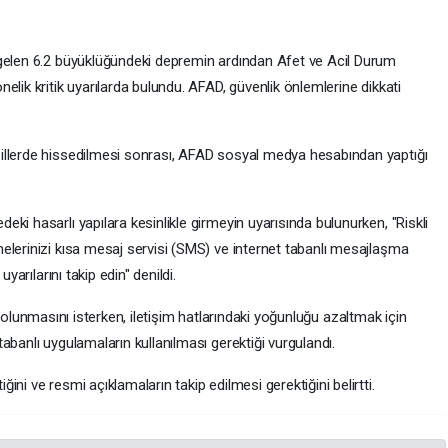
 gelen 6.2 büyüklüğündeki depremin ardından Afet ve Acil Durum
elik kritik uyarılarda bulundu. AFAD, güvenlik önlemlerine dikkati
illerde hissedilmesi sonrası, AFAD sosyal medya hesabından yaptığı
ki hasarlı yapılara kesinlikle girmeyin uyarısında bulunurken, "Riskli
lerinizi kısa mesaj servisi (SMS) ve internet tabanlı mesajlaşma
yarılarını takip edin" denildi.
atli olunmasını isterken, iletişim hatlarındaki yoğunluğu azaltmak için
abanlı uygulamaların kullanılması gerektiği vurgulandı.
ni ve resmi açıklamaların takip edilmesi gerektiğini belirtti.