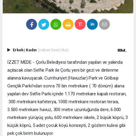
Erkek
|
Kadın
(Haberi Sesli Oku)
İZZET MEDE - Çorlu Belediyesi tarafından yapılan ve yakında
açılacak olan Selfie Park ile Çorlu yeni bir gezi ve dinlenme
alanına kavuşacak. Cumhuriyet (Havuzlar) Park ve Gölbaşı
Gençlik Parkı’ndan sonra 70 bin metrekare ( 70 dönüm) alana
yapılan dev Selfie Parkı içinde 1.170 metrekare kapalı restoran,
300 metrekare kafeterya, 1000 metrekare restoran terası,
3.500 metrekare havuz, 300 metre uzunluğunda dere, 6.000
metrekare yürüyüş yolu, 600 metrekare iskele, 2 büyük köprü, 3
küçük köprü, 5 adet çocuk köyü konsepti, 2 gözlem kulesi gibi
pek çok birim bulunuyor.