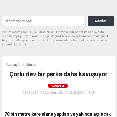
Gönder
Yorum yazarak Topluluk Kuralları’nı kabul etmiş bulunuyor ve trakyaolay.com
sitesine yaptığınız yorumunuzla ilgili doğrudan veya dolaylı tüm sorumluluğu tek
başınıza üstleniyorsunuz. Yazılan tüm yorumlardan site yönetimi hiçbir şekilde
sorumlu tutulamaz.
Anasayfa
Gündem
Çorlu dev bir parka daha kavuşuyor
GÜNDEM
01.08.2026 - 16:20, Güncelleme: 01.08.2026 - 18:35
70 bin metre kare alana yapılan ve yakında açılacak