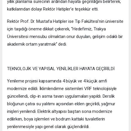
yıllık planlama sürecinin ardından hayata geçirildiğini belirterek,
katkılarından dolayı Rektör Hatipler’e teşekkür etti.
Rektör Prof. Dr. Mustafa Hatipler ise Tıp Fakültesi’nin üniversite
için taşıdığı öneme dikkat çekerek, “Hedefimiz, Trakya
Üniversitesi mensubu olmaktan onur duyulan, gelişim odaklı bir
akademik ortam yaratmak” dedi.
TEKNOLOJİK VE YAPISAL YENİLİKLER HAYATA GEÇİRİLDİ
Yenileme projesi kapsamında 4 büyük ve 4 küçük amfi
modernize edildi. İklimlendirme sistemleri VRF teknolojisiyle
güncellendi, clip-in asma tavan uygulamaları yapıldı. Derslik
bloğunun çatısı su yalıtımı açısından elden geçirildi, yağmur
inişleri yenilendi. Elektrik altyapısı baştan sona modernize
edilirken, boya işlemleri ve bodrum kattaki tuvaletlerin
yenilenmesiyle yapı genel olarak güçlendirildi.