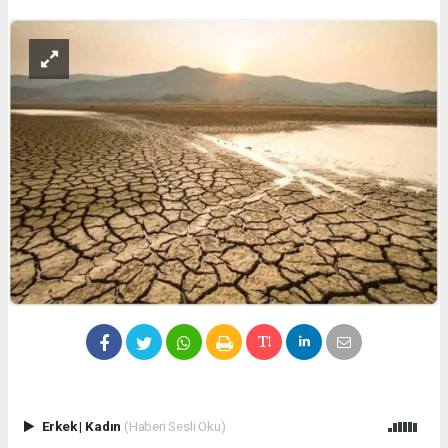
Erkek
|
Kadın
(Haberi Sesli Oku)