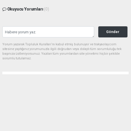
Okuyucu Yorumları
(0)
Gönder
Yorum yazarak Topluluk Kuralları’nı kabul etmiş bulunuyor ve trakyaolay.com
sitesine yaptığınız yorumunuzla ilgili doğrudan veya dolaylı tüm sorumluluğu tek
başınıza üstleniyorsunuz. Yazılan tüm yorumlardan site yönetimi hiçbir şekilde
sorumlu tutulamaz.
Anasayfa
Gündem
Çorlu dev bir parka daha kavuşuyor
GÜNDEM
01.08.2026 - 16:20, Güncelleme: 01.08.2026 - 18:35