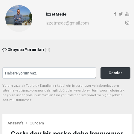
İzzet Mede
izzetmede@gmail.com
Okuyucu Yorumları
(0)
Gönder
Yorum yazarak Topluluk Kuralları’nı kabul etmiş bulunuyor ve trakyaolay.com
sitesine yaptığınız yorumunuzla ilgili doğrudan veya dolaylı tüm sorumluluğu tek
başınıza üstleniyorsunuz. Yazılan tüm yorumlardan site yönetimi hiçbir şekilde
sorumlu tutulamaz.
Anasayfa
Gündem
Çorlu dev bir parka daha kavuşuyor