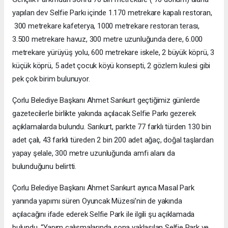
yapılan dev Selfie Parkı içinde 1.170 metrekare kapalı restoran,
300 metrekare kafeterya, 1000 metrekare restoran terası,
3.500 metrekare havuz, 300 metre uzunluğunda dere, 6.000
metrekare yürüyüş yolu, 600 metrekare iskele, 2 büyük köprü, 3
küçük köprü, 5 adet çocuk köyü konsepti, 2 gözlem kulesi gibi
pek çok birim bulunuyor.
Çorlu Belediye Başkanı Ahmet Sarıkurt geçtiğimiz günlerde
gazetecilerle birlikte yakında açılacak Selfie Parkı gezerek
açıklamalarda bulundu. Sarıkurt, parkte 77 farklı türden 130 bin
adet çalı, 43 farklı türeden 2 bin 200 adet ağaç, doğal taşlardan
yapay şelale, 300 metre uzunluğunda amfi alanı da
bulunduğunu belirtti.
Çorlu Belediye Başkanı Ahmet Sarıkurt ayrıca Masal Park
yanında yapımı süren Oyuncak Müzesi’nin de yakında
açılacağını ifade ederek Selfie Park ile ilgili şu açıklamada
bulundu, “Yapım çalışmalarında sona yaklaşılan Selfie Park ve