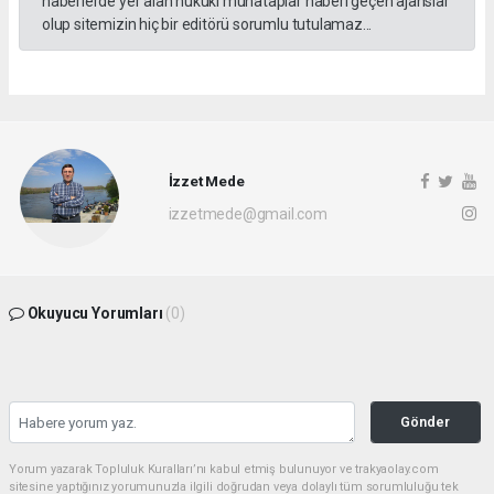
haberlerde yer alan hukuki muhataplar haberi geçen ajanslar
olup sitemizin hiç bir editörü sorumlu tutulamaz...
İzzet Mede
izzetmede@gmail.com
Okuyucu Yorumları
(0)
Gönder
Yorum yazarak Topluluk Kuralları’nı kabul etmiş bulunuyor ve trakyaolay.com
sitesine yaptığınız yorumunuzla ilgili doğrudan veya dolaylı tüm sorumluluğu tek