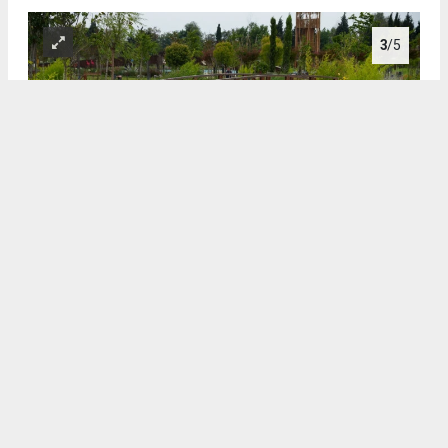
3
/5
3
4
/5
4