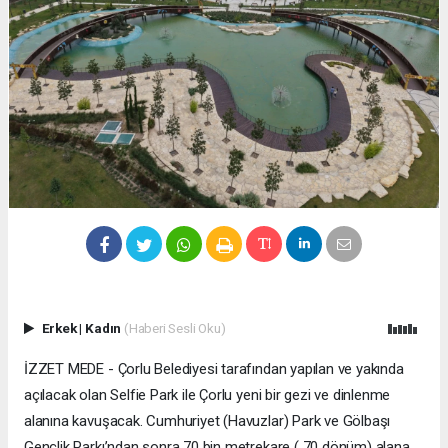
Erkek
|
Kadın
(Haberi Sesli Oku)
İZZET MEDE - Çorlu Belediyesi tarafından yapılan ve yakında
açılacak olan Selfie Park ile Çorlu yeni bir gezi ve dinlenme
alanına kavuşacak. Cumhuriyet (Havuzlar) Park ve Gölbaşı
Gençlik Parkı’ndan sonra 70 bin metrekare ( 70 dönüm) alana