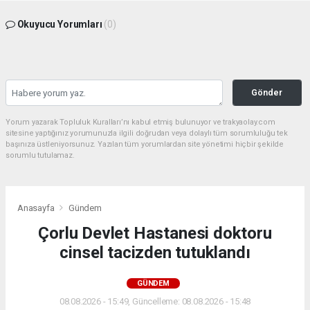
Okuyucu Yorumları
(0)
Gönder
Yorum yazarak Topluluk Kuralları’nı kabul etmiş bulunuyor ve trakyaolay.com
sitesine yaptığınız yorumunuzla ilgili doğrudan veya dolaylı tüm sorumluluğu tek
başınıza üstleniyorsunuz. Yazılan tüm yorumlardan site yönetimi hiçbir şekilde
sorumlu tutulamaz.
Anasayfa
Gündem
Çorlu Devlet Hastanesi doktoru
cinsel tacizden tutuklandı
GÜNDEM
08.08.2026 - 15:49, Güncelleme: 08.08.2026 - 15:48