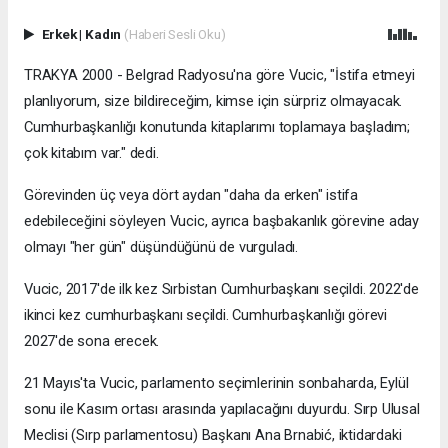
Erkek
|
Kadın
(Haberi Sesli Oku)
TRAKYA 2000 - Belgrad Radyosu'na göre Vucic, "İstifa etmeyi
planlıyorum, size bildireceğim, kimse için sürpriz olmayacak.
Cumhurbaşkanlığı konutunda kitaplarımı toplamaya başladım;
çok kitabım var." dedi.
Görevinden üç veya dört aydan "daha da erken" istifa
edebileceğini söyleyen Vucic, ayrıca başbakanlık görevine aday
olmayı "her gün" düşündüğünü de vurguladı.
Vucic, 2017'de ilk kez Sırbistan Cumhurbaşkanı seçildi. 2022'de
ikinci kez cumhurbaşkanı seçildi. Cumhurbaşkanlığı görevi
2027'de sona erecek.
21 Mayıs'ta Vucic, parlamento seçimlerinin sonbaharda, Eylül
sonu ile Kasım ortası arasında yapılacağını duyurdu. Sırp Ulusal
Meclisi (Sırp parlamentosu) Başkanı Ana Brnabić, iktidardaki