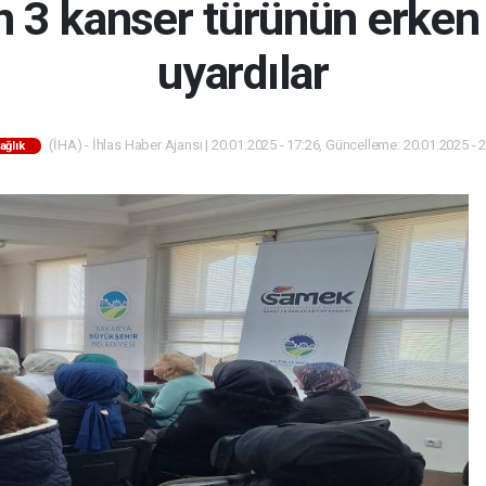
n 3 kanser türünün erken t
uyardılar
(İHA) - İhlas Haber Ajansı | 20.01.2025 - 17:26, Güncelleme: 20.01.2025 - 
ağlık