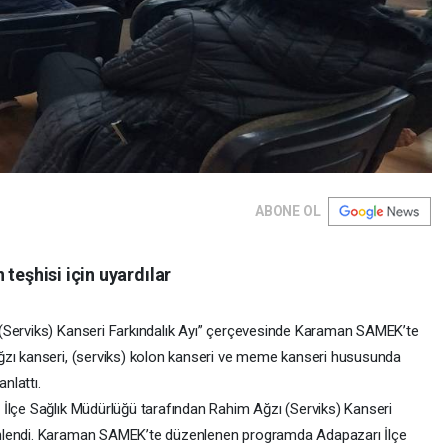
ABONE OL
teşhisi için uyardılar
(Serviks) Kanseri Farkındalık Ayı” çerçevesinde Karaman SAMEK’te
ğzı kanseri, (serviks) kolon kanseri ve meme kanseri hususunda
nlattı.
İlçe Sağlık Müdürlüğü tarafından Rahim Ağzı (Serviks) Kanseri
enlendi. Karaman SAMEK’te düzenlenen programda Adapazarı İlçe