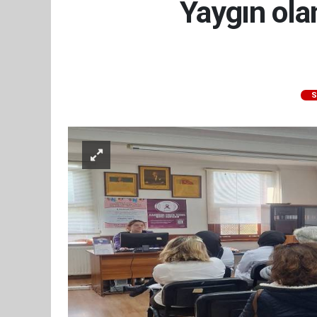
Yaygın ola
S