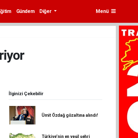
Eğitim
Gündem
Diğer
Menü
riyor
İlginizi Çekebilir
Ümit Özdağ gözaltına alındı!
Türkiye’nin en yeşil şehri