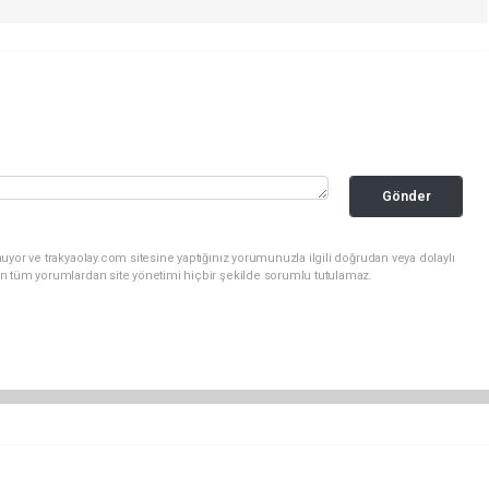
Gönder
uyor ve trakyaolay.com sitesine yaptığınız yorumunuzla ilgili doğrudan veya dolaylı
n tüm yorumlardan site yönetimi hiçbir şekilde sorumlu tutulamaz.