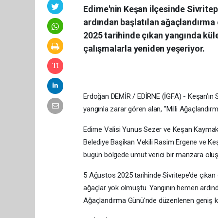
Edirne'nin Keşan ilçesinde Sivrit
ardından başlatılan ağaçlandırma 
2025 tarihinde çıkan yangında küle
çalışmalarla yeniden yeşeriyor.
Erdoğan DEMİR / EDİRNE (İGFA) - Keşan’ın 
yangınla zarar gören alan, "Milli Ağaçlandı
Edirne Valisi Yunus Sezer ve Keşan Kaymak
Belediye Başikan Vekili Rasim Ergene ve Keşa
bugün bölgede umut verici bir manzara oluş
5 Ağustos 2025 tarihinde Sivritepe’de çıka
ağaçlar yok olmuştu. Yangının hemen ardında
Ağaçlandırma Günü'nde düzenlenen geniş kaps