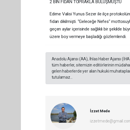
2 BİN FİDAN TOPRAKLA BULUŞMUŞTU
Edirne Valisi Yunus Sezer ile ilçe protokolünü
fidan dikilmişti. "Geleceğe Nefes" mottosuyl
geçen aylar içerisinde sağlıklı bir şekilde 
üzere boy vermeye başladığı gözlemlendi.
Anadolu Ajansı (AA), İhlas Haber Ajansı (İHA
tüm haberler, sitemizin editörlerinin müdaha
gelen haberlerde yer alan hukuki muhataplar 
tutulamaz...
İzzet Mede
izzetmede@gmail.co