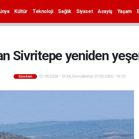
ünya
Kültür
Teknoloji
Sağlık
Siyaset
Asayiş
Yaşam
n Sivritepe yeniden yeşe
07.05.2026 - 13:34, Güncelleme: 07.05.2026 - 16:10
Gündem