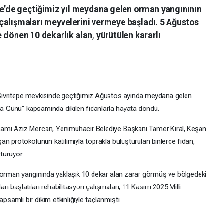
epe’de geçtiğimiz yıl meydana gelen orman yangınının
çalışmaları meyvelerini vermeye başladı. 5 Ağustos
 dönen 10 dekarlık alan, yürütülen kararlı
Sivritepe mevkisinde geçtiğimiz Ağustos ayında meydana gelen
rma Günü" kapsamında dikilen fidanlarla hayata döndü.
amı Aziz Mercan, Yenimuhacir Belediye Başkanı Tamer Kıral, Keşan
n protokolunun katılımıyla toprakla buluşturulan binlerce fidan,
turuyor.
n orman yangınında yaklaşık 10 dekar alan zarar görmüş ve bölgedeki
n başlatılan rehabilitasyon çalışmaları, 11 Kasım 2025 Milli
amlı bir dikim etkinliğiyle taçlanmıştı.