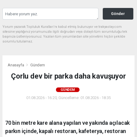
Gönder
Yorum yazarak Topluluk Kuralları’nı kabul etmiş bulunuyor ve trakyaolay.com
sitesine yaptığınız yorumunuzla ilgili doğrudan veya dolaylı tüm sorumluluğu tek
başınıza üstleniyorsunuz. Yazılan tüm yorumlardan site yönetimi hiçbir şekilde
sorumlu tutulamaz.
Anasayfa
Gündem
Çorlu dev bir parka daha kavuşuyor
GÜNDEM
01.08.2026 - 16:20, Güncelleme: 01.08.2026 - 18:35
70 bin metre kare alana yapılan ve yakında açılacak
parkın içinde, kapalı restoran, kafeterya, restoran