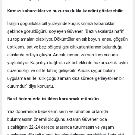
Kırmızı kabarcıklar ve huzursuzlukla kendini gösterebilir
İsiliğin çoğunlukla cilt yüzeyinde küçük kırmızı kabarcıklar
şeklinde görüldüğünü söyleyen Güvener, "Bazı vakalarda hafif
su toplamaları olabiliyor. Döküntüler en sık boyun, ense, göğsün
üst kısmı, sırt ve bez bölgesi gibi cilt katlantılarının bulunduğu
alanlarda ortaya çıkıyor. Ancak zaman zaman tüm vücuda
yayılabiliyor. Kaşıntıya bağlı olarak bebeklerde huzursuzluk, uyku
düzensizliği ve ciltte tahriş gelişebilir. Ancak uygun bakım
uygulamaları ile isilik çoğu zaman kısa sürede gerileyebilen bir
durumdur." diye konuştu.
Basit önlemlerle isilikten korunmak mümkün
Yaz döneminde bebeklerin serin ve rahat bir ortamda
bulunmasının önemli olduğunu aktaran Güvener, oda
sıcaklığının 22-24 derece arasında tutulmasını ve yaşam
alanlarının düzenli olarak havalandırılması gerektiğini ifade etti.