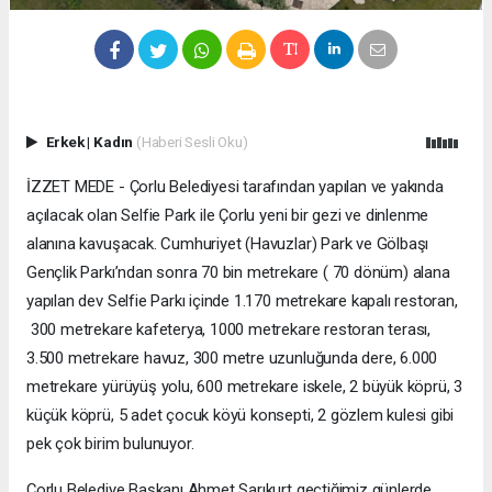
Erkek
|
Kadın
(Haberi Sesli Oku)
İZZET MEDE - Çorlu Belediyesi tarafından yapılan ve yakında
açılacak olan Selfie Park ile Çorlu yeni bir gezi ve dinlenme
alanına kavuşacak. Cumhuriyet (Havuzlar) Park ve Gölbaşı
Gençlik Parkı’ndan sonra 70 bin metrekare ( 70 dönüm) alana
yapılan dev Selfie Parkı içinde 1.170 metrekare kapalı restoran,
300 metrekare kafeterya, 1000 metrekare restoran terası,
3.500 metrekare havuz, 300 metre uzunluğunda dere, 6.000
metrekare yürüyüş yolu, 600 metrekare iskele, 2 büyük köprü, 3
küçük köprü, 5 adet çocuk köyü konsepti, 2 gözlem kulesi gibi
pek çok birim bulunuyor.
Çorlu Belediye Başkanı Ahmet Sarıkurt geçtiğimiz günlerde