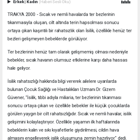
Erkek
|
Kadın
(Haberi Sesli Oku)
TRAKYA 2000 - Sıcak ve nemli havalarda ter bezlerinin
tıkanmasıyla oluşan, cilt altında terin hapsolması sonucu
ortaya çıkan kaşıntılı bir rahatsızlık olan İsilik, özellikle henüz ter
bezleri gelişmeyen bebeklerde görülüyor.
Ter bezlerinin henüz tam olarak gelişmemiş olması nedeniyle
bebekler, sıcak havanın olumsuz etkilerine karşı daha hassas
hale geliyor.
İsilik rahatsızlığı hakkında bilgi vererek ailelere uyarılarda
bulunan Çocuk Sağlığı ve Hastalıkları Uzmanı Dr. Gizem
Güvener, "İsilik, tıbbi adıyla miliaria, ter bezlerinin tıkanması
sonucu ortaya çıkan ve özellikle bebekler ile küçük çocuklarda
görülen yaygın bir cilt rahatsızlığıdır. Sıcak ve nemli havalar, isilik
gelişimini kolaylaştırıyor. Özellikle yaşamın ilk haftalarında
bebeklerin kalın ve sıkı kıyafetlerle giydirilmesi, cildin hava
almasını engelleyerek isilik oluşumuna zemin hazırlıyor." dedi.