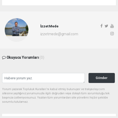
İzzet Mede
izzetmede@gmail.com
Okuyucu Yorumları
(0)
Gönder
Yorum yazarak Topluluk Kuralları’nı kabul etmiş bulunuyor ve trakyaolay.com
sitesine yaptığınız yorumunuzla ilgili doğrudan veya dolaylı tüm sorumluluğu tek
başınıza üstleniyorsunuz. Yazılan tüm yorumlardan site yönetimi hiçbir şekilde
sorumlu tutulamaz.