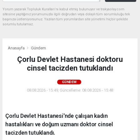
Yorum yazarak Topluluk Kuralları’nı kabul etmiş bulunuyor ve trakyaolay.com
sitesine yaptığınız yorumunuzla ilgili doğrudan veya dolaylı tüm sorumluluğu tek
başınıza üstleniyorsunuz. Yazılan tüm yorumlardan site yönetimi hiçbir şekilde
sorumlu tutulamaz.
Anasayfa
Gündem
Çorlu Devlet Hastanesi doktoru
cinsel tacizden tutuklandı
GÜNDEM
08.08.2026 - 15:49, Güncelleme: 08.08.2026 - 15:48
Çorlu Devlet Hastanesi'nde çalışan kadın
hastalıkları ve doğum uzmanı doktor cinsel
tacizden tutuklandı.