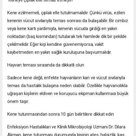
Kene ezilmemeli, çıplak elle tutulmamalıdır. Çünkü virüs, ezilen
kenenin vücut sıvılarıyla temas sonrası da bulaşabilir. Bir cımbız
veya kene kartı yardımıyla, kenenin vücuda girdiği en yakın
noktadan (baş kısmından) tutularak tek hamlede dik bir şekilde
çekilmelidir. Eğer kişi kendine güvenemiyorsa, vakit
kaybetmeden en yakın sağlık kuruluşuna başvurmalıdır.
Hayvan teması sırasında da dikkatli olun
Sadece kene değil, enfekte hayvanların kan ve vücut sıvılarıyla
temas da hastalık bulaşına neden olabilir. Özellikle hayvancılıkla
uğraşan kişilerin eldiven ve koruyucu ekipman kullanması büyük
önem taşır.
Kene tutunmasından sonra 10 gün belirtilere dikkat edin
Enfeksiyon Hastalıkları ve Klinik Mikrobiyoloji Uzmanı Dr. Dilara
Akman, kene tutunması durumunda kişinin ateş, halsizlik, kas