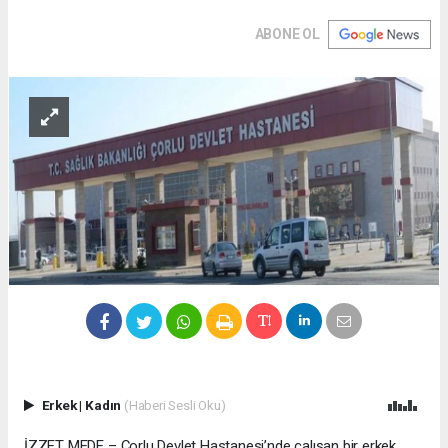
ABONE OL
Erkek
|
Kadın
(Haberi Sesli Oku)
İZZET MEDE – Çorlu Devlet Hastanesi’nde çalışan bir erkek