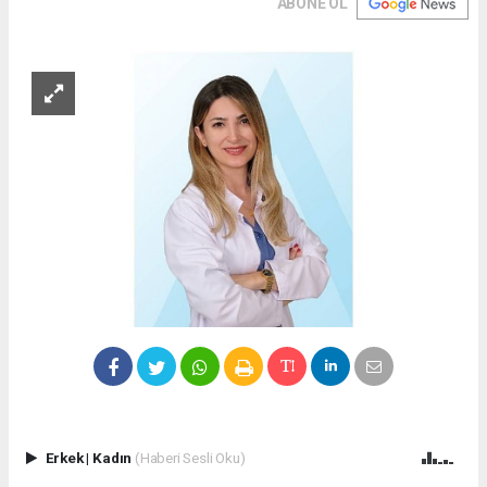
ABONE OL
Erkek
|
Kadın
(Haberi Sesli Oku)