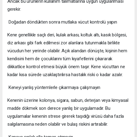
Ancak bu ürünlerin kullanım talimatlarına uygun uygulanması
gerekir.
Doğadan döndükten sonra mutlaka vücut kontrolü yapın
Kene genellikle saçlı deri, kulak arkası, koltuk altı, kasık bölgesi,
diz arkası gibi fark edilmesi zor alanlara tutunmakla birlikte
vücudun her yerinde olabilir. Açık alandan dönüşte, kişinin hem
kendisini hem de çocuklarını tüm kıyafetlerini çıkararak
dikkatlice kontrol etmesi büyük önem taşır. Kene vücuttan ne
kadar kısa sürede uzaklaştırılırsa hastalık riski o kadar azalır.
Keneyi yanlış yöntemlerle çıkarmaya çalışmayın
Kenenin üzerine kolonya, sigara, sabun, deterjan veya kimyasal
madde dökmek son derece yanlış bir uygulamadır. Bu
uygulamalar kenenin strese girerek taşıdığı virüsü daha fazla
salgılamasına neden olabilir ve bulaş riskini artırabilir.
Keneye çıplak elle temas etmeyin