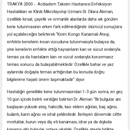
TRAKYA 2000 -. Acıbadem Taksim Hastanesi Enfeksiyon
Hastalıkları ve Klinik Mikrobiyoloji Uzmanı Dr. Dilara Akman,
özellikle kırsal, çayırlık ve ormanlık alanlarda daha sık görülen
kene tutunmasının erken fark edilmediğinde ölümcül sonuçlara
yol açabileceğini belirterek “Kırım Kongo Kanamalı Ateşi,
enfekte kenelerin insan vücuduna tutunmasıyla bulaşsa da,
yine kenelerin enfekte ettiği hayvanların kan ve vücut sıvılarıyla
temas ya da hastaların kan ve vücut sıvılarıyla korunmasız
temas sonucu da bulaşabilmektedir. Özellikle bahar ve yaz
aylarında doğayla temas arttığından bu konuda doğru
bilgilenme hayati önem taşımaktadır” diyor.
Hastalığın genellikle kene tutunmasından 1-3 gün sonra, en geç
10 gün içinde belirti verdiğini belirten Dr. Akman “İlk bulgular ani
başlayan yüksek ateş, halsizlik, kas-eklem ağrıları, baş ağrısı,
bulantı, karın ağrısı ve ishal şeklindedir. İlerleyen dönemde ciltte
morluklar, burun veya diş eti kanaması, idrar ya da dışkıda
kanama gibi bulgular ortaya çıkabilir. Özellikle ateşle birlikte