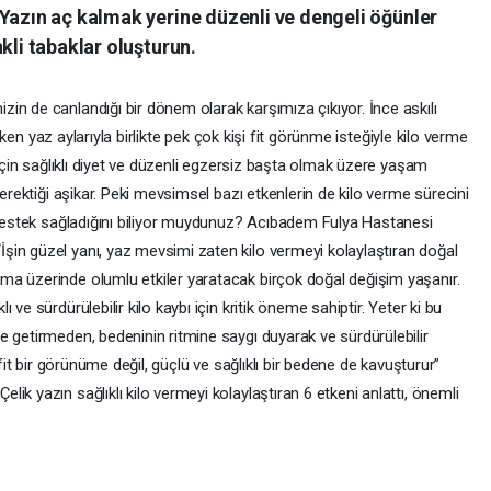
 Yazın aç kalmak yerine düzenli ve dengeli öğünler
kli tabaklar oluşturun.
in de canlandığı bir dönem olarak karşımıza çıkıyor. İnce askılı
erken yaz aylarıyla birlikte pek çok kişi fit görünme isteğiyle kilo verme
 için sağlıklı diyet ve düzenli egzersiz başta olmak üzere yaşam
gerektiği aşikar. Peki mevsimsel bazı etkenlerin de kilo verme sürecini
a destek sağladığını biliyor muydunuz? Acıbadem Fulya Hastanesi
in güzel yanı, yaz mevsimi zaten kilo vermeyi kolaylaştıran doğal
ma üzerinde olumlu etkiler yaratacak birçok doğal değişim yaşanır.
ve sürdürülebilir kilo kaybı için kritik öneme sahiptir. Yeter ki bu
e getirmeden, bedeninin ritmine saygı duyarak ve sürdürülebilir
 fit bir görünüme değil, güçlü ve sağlıklı bir bedene de kavuşturur”
k yazın sağlıklı kilo vermeyi kolaylaştıran 6 etkeni anlattı, önemli