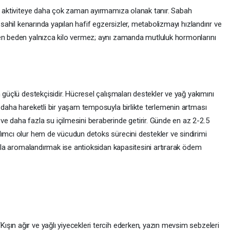
el aktiviteye daha çok zaman ayırmamıza olanak tanır. Sabah
 sahil kenarında yapılan hafif egzersizler, metabolizmayı hızlandırır ve
çen beden yalnızca kilo vermez; aynı zamanda mutluluk hormonlarını
 güçlü destekçisidir. Hücresel çalışmaları destekler ve yağ yakımını
 daha hareketli bir yaşam temposuyla birlikte terlemenin artması
e daha fazla su içilmesini beraberinde getirir. Günde en az 2-2.5
dımcı olur hem de vücudun detoks sürecini destekler ve sindirimi
ıkla aromalandırmak ise antioksidan kapasitesini artırarak ödem
şın ağır ve yağlı yiyecekleri tercih ederken, yazın mevsim sebzeleri