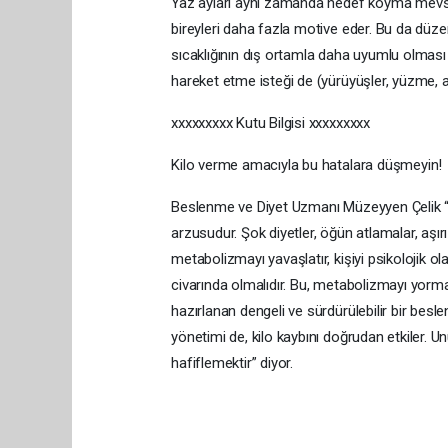
Yaz ayları aynı zamanda hedef koyma mevsimidir
bireyleri daha fazla motive eder. Bu da düzen
sıcaklığının dış ortamla daha uyumlu olması 
hareket etme isteği de (yürüyüşler, yüzme, açı
xxxxxxxxx Kutu Bilgisi xxxxxxxxx
Kilo verme amacıyla bu hatalara düşmeyin!
Beslenme ve Diyet Uzmanı Müzeyyen Çelik “Yaz
arzusudur. Şok diyetler, öğün atlamalar, aşır
metabolizmayı yavaşlatır, kişiyi psikolojik ola
civarında olmalıdır. Bu, metabolizmayı yorma
hazırlanan dengeli ve sürdürülebilir bir besle
yönetimi de, kilo kaybını doğrudan etkiler. Un
hafiflemektir” diyor.