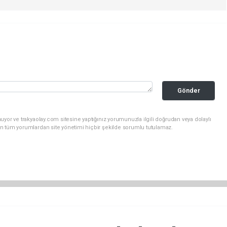
Gönder
uyor ve trakyaolay.com sitesine yaptığınız yorumunuzla ilgili doğrudan veya dolaylı
n tüm yorumlardan site yönetimi hiçbir şekilde sorumlu tutulamaz.