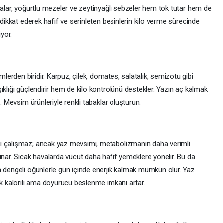
talar, yoğurtlu mezeler ve zeytinyağlı sebzeler hem tok tutar hem de
 dikkat ederek hafif ve serinleten besinlerin kilo verme sürecinde
iyor.
rden biridir. Karpuz, çilek, domates, salatalık, semizotu gibi
ıklığı güçlendirir hem de kilo kontrolünü destekler. Yazın aç kalmak
. Mevsim ürünleriyle renkli tabaklar oluşturun.
ı çalışmaz; ancak yaz mevsimi, metabolizmanın daha verimli
unar. Sıcak havalarda vücut daha hafif yemeklere yönelir. Bu da
a dengeli öğünlerle gün içinde enerjik kalmak mümkün olur. Yaz
ük kalorili ama doyurucu beslenme imkanı artar.