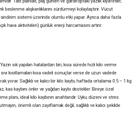
. Tatil planları, plaj günleri ve gardıroptaki yazlık kıyafetler,
li beslenme alışkanlıklarını sürdürmeyi kolaylaştırır. Vücut
sindirim sistemi üzerinde olumlu etki yapar. Ayrıca daha fazla
k hava aktiviteleri) günlük enerji harcamasını artırır.
ın sık yapılan hatalardan biri, kısa sürede hızlı kilo verme
ı sıvı kısıtlamaları kısa vadeli sonuçlar verse de uzun vadede
rak yorar. Sağlıklı ve kalıcı bir kilo kaybı; haftada ortalama 0.5 – 1 kg
z, kas kaybını önler ve yağdan kaybı destekler. Bireye özel
nme planı, ideal kilo kaybının anahtarıdır. Uyku düzeni ve stres
utmayın, önemli olan zayıflamak değil, sağlıklı ve kalıcı şekilde