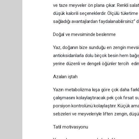
ve taze meyveler ön plana çıkar. Renkli sala
düşük kalorili seçeneklerdir. Ölçülü tüketime
sağladığı avantajlardan faydalanabilirsiniz” d
Doğal ve mevsiminde beslenme
Yaz, doğanın bize sunduğu en zengin mevsimle
antioksidanlarla dolu birçok besin hem bağış
yerine düzenli ve dengeli öğünler tercih edin
Azalan iştah
Yazın metabolizma kışa göre çok daha farkl
çalışmasını kolaylaştıracak pek çok fırsat s
porsiyon kontrolünü kolaylaştırır. Küçük am
sebzeleri ve meyveleriyle liften zengin, düş
Tatil motivasyonu