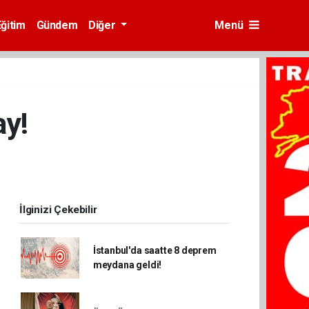
Eğitim
Gündem
Diğer
Menü
ay!
İlginizi Çekebilir
İstanbul'da saatte 8 deprem
meydana geldi!