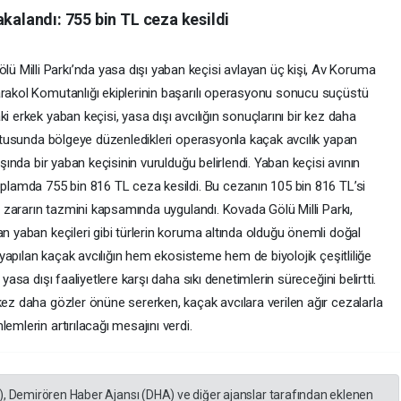
akalandı: 755 bin TL ceza kesildi
 Milli Parkı’nda yasa dışı yaban keçisi avlayan üç kişi, Av Koruma
arakol Komutanlığı ekiplerinin başarılı operasyonu sonucu suçüstü
i erkek yaban keçisi, yasa dışı avcılığın sonuçlarını bir kez daha
rultusunda bölgeye düzenledikleri operasyonla kaçak avcılık yapan
aşında bir yaban keçisinin vurulduğu belirlendi. Yaban keçisi avının
oplamda 755 bin 816 TL ceza kesildi. Bu cezanın 105 bin 816 TL’si
en zararın tazmini kapsamında uygulandı. Kovada Gölü Milli Parkı,
an yaban keçileri gibi türlerin koruma altında olduğu önemli doğal
a yapılan kaçak avcılığın hem ekosisteme hem de biyolojik çeşitliliğe
yasa dışı faaliyetlere karşı daha sıkı denetimlerin süreceğini belirtti.
kez daha gözler önüne sererken, kaçak avcılara verilen ağır cezalarla
emlerin artırılacağı mesajını verdi.
), Demirören Haber Ajansı (DHA) ve diğer ajanslar tarafından eklenen