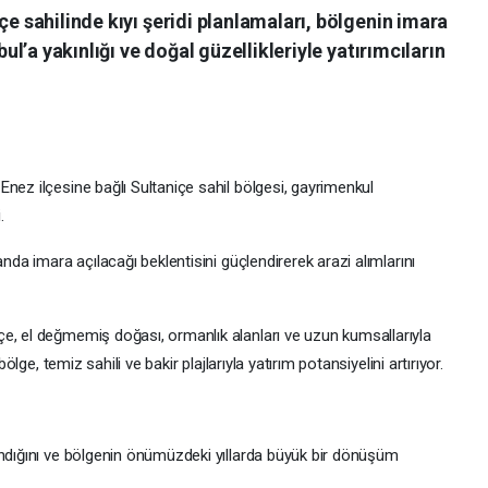
çe sahilinde kıyı şeridi planlamaları, bölgenin imara
bul’a yakınlığı ve doğal güzellikleriyle yatırımcıların
nez ilçesine bağlı Sultaniçe sahil bölgesi, gayrimenkul
.
anda imara açılacağı beklentisini güçlendirerek arazi alımlarını
e, el değmemiş doğası, ormanlık alanları ve uzun kumsallarıyla
ölge, temiz sahili ve bakir plajlarıyla yatırım potansiyelini artırıyor.
andığını ve bölgenin önümüzdeki yıllarda büyük bir dönüşüm