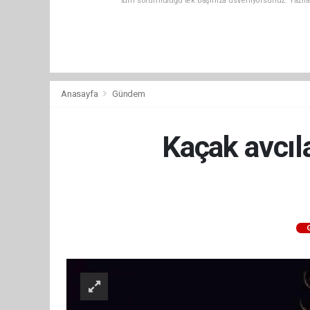
tüm sorumluluğu tek başınıza üstleniyorsunuz. Yazıla
Anasayfa
Gündem
Kaçak avcıl