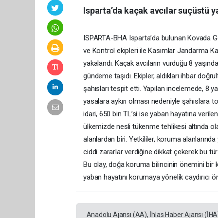
Isparta’da kaçak avcılar suçüstü y
ISPARTA-BHA Isparta’da bulunan Kovada Gölü
ve Kontrol ekipleri ile Kasımlar Jandarma K
yakalandı. Kaçak avcıların vurduğu 8 yaşındak
gündeme taşıdı. Ekipler, aldıkları ihbar doğ
şahısları tespit etti. Yapılan incelemede, 8 y
yasalara aykırı olması nedeniyle şahıslara t
idari, 650 bin TL’si ise yaban hayatına veril
ülkemizde nesli tükenme tehlikesi altında ol
alanlardan biri. Yetkililer, koruma alanlarınd
ciddi zararlar verdiğine dikkat çekerek bu tür 
Bu olay, doğa koruma bilincinin önemini bir 
yaban hayatını korumaya yönelik caydırıcı önl
Anadolu Ajansı (AA), İhlas Haber Ajansı (İHA