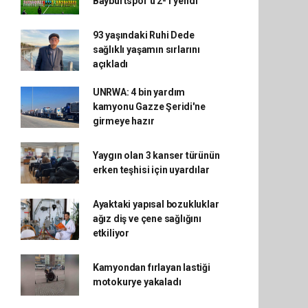
Bayburtspor'u 2-1 yendi
93 yaşındaki Ruhi Dede
sağlıklı yaşamın sırlarını
açıkladı
UNRWA: 4 bin yardım
kamyonu Gazze Şeridi'ne
girmeye hazır
Yaygın olan 3 kanser türünün
erken teşhisi için uyardılar
Ayaktaki yapısal bozukluklar
ağız diş ve çene sağlığını
etkiliyor
Kamyondan fırlayan lastiği
motokurye yakaladı