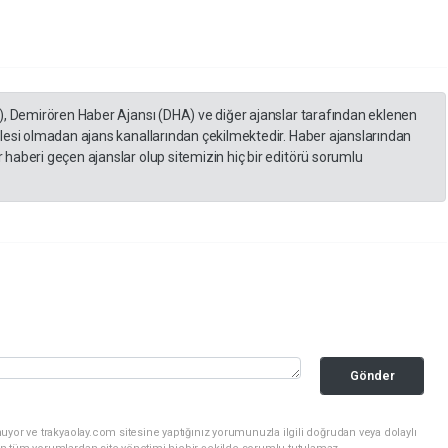
), Demirören Haber Ajansı (DHA) ve diğer ajanslar tarafından eklenen
lesi olmadan ajans kanallarından çekilmektedir. Haber ajanslarından
haberi geçen ajanslar olup sitemizin hiç bir editörü sorumlu
Gönder
uyor ve trakyaolay.com sitesine yaptığınız yorumunuzla ilgili doğrudan veya dolaylı