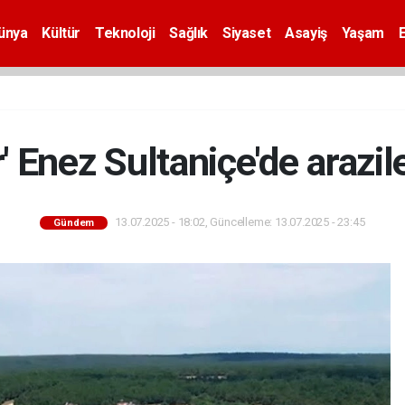
ünya
Kültür
Teknoloji
Sağlık
Siyaset
Asayiş
Yaşam
r' Enez Sultaniçe'de arazi
13.07.2025 - 18:02, Güncelleme: 13.07.2025 - 23:45
Gündem