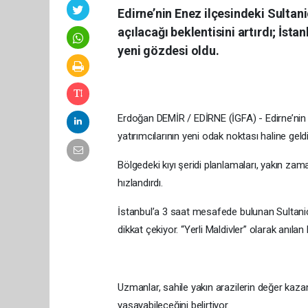
Edirne’nin Enez ilçesindeki Sultani
açılacağı beklentisini artırdı; İstan
yeni gözdesi oldu.
Erdoğan DEMİR / EDİRNE (İGFA) - Edirne’nin E
yatırımcılarının yeni odak noktası haline geldi
Bölgedeki kıyı şeridi planlamaları, yakın zam
hızlandırdı.
İstanbul’a 3 saat mesafede bulunan Sultaniç
dikkat çekiyor. “Yerli Maldivler” olarak anılan b
Uzmanlar, sahile yakın arazilerin değer kaz
yaşayabileceğini belirtiyor.