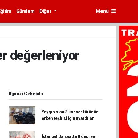
Eğitim
Gündem
Diğer
Menü
ler değerleniyor
İlginizi Çekebilir
Yaygın olan 3 kanser türünün
erken teşhisi için uyardılar
İstanbul'da saatte 8 deprem