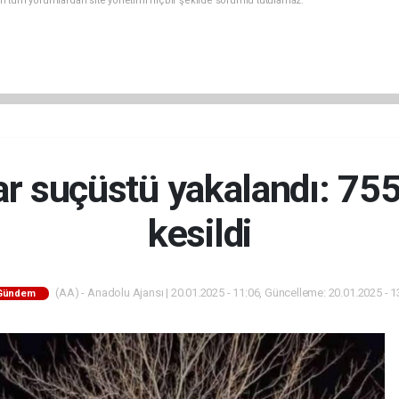
n tüm yorumlardan site yönetimi hiçbir şekilde sorumlu tutulamaz.
ar suçüstü yakalandı: 755
kesildi
(AA) - Anadolu Ajansı | 20.01.2025 - 11:06, Güncelleme: 20.01.2025 - 1
Gündem