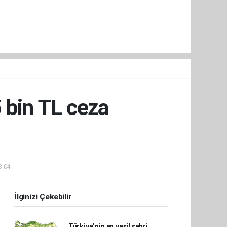
 bin TL ceza
3:04
İlginizi Çekebilir
Türkiye’nin en yeşil şehri