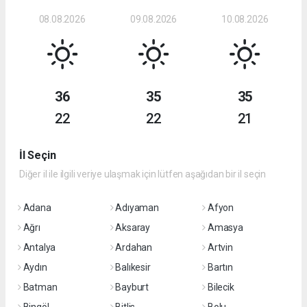
08.08.2026
09.08.2026
10.08.2026
36
35
35
22
22
21
İl Seçin
Diğer il ile ilgili veriye ulaşmak için lütfen aşağıdan bir il seçin
Adana
Adıyaman
Afyon
Ağrı
Aksaray
Amasya
Antalya
Ardahan
Artvin
Aydın
Balıkesir
Bartın
Batman
Bayburt
Bilecik