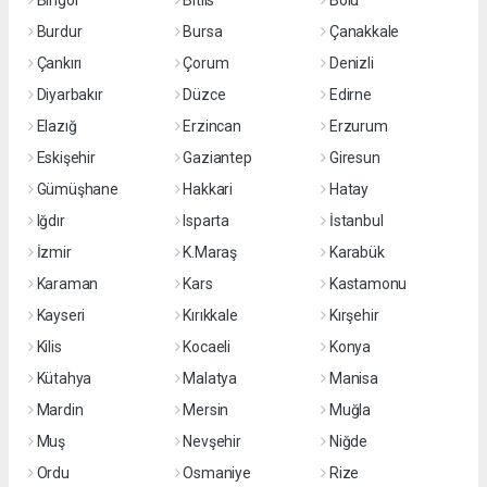
Bingöl
Bitlis
Bolu
Burdur
Bursa
Çanakkale
Çankırı
Çorum
Denizli
Diyarbakır
Düzce
Edirne
Elazığ
Erzincan
Erzurum
Eskişehir
Gaziantep
Giresun
Gümüşhane
Hakkari
Hatay
Iğdır
Isparta
İstanbul
İzmir
K.Maraş
Karabük
Karaman
Kars
Kastamonu
Kayseri
Kırıkkale
Kırşehir
Kilis
Kocaeli
Konya
Kütahya
Malatya
Manisa
Mardin
Mersin
Muğla
Muş
Nevşehir
Niğde
Ordu
Osmaniye
Rize