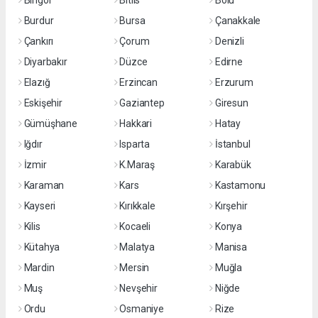
Bingöl
Bitlis
Bolu
Burdur
Bursa
Çanakkale
Çankırı
Çorum
Denizli
Diyarbakır
Düzce
Edirne
Elazığ
Erzincan
Erzurum
Eskişehir
Gaziantep
Giresun
Gümüşhane
Hakkari
Hatay
Iğdır
Isparta
İstanbul
İzmir
K.Maraş
Karabük
Karaman
Kars
Kastamonu
Kayseri
Kırıkkale
Kırşehir
Kilis
Kocaeli
Konya
Kütahya
Malatya
Manisa
Mardin
Mersin
Muğla
Muş
Nevşehir
Niğde
Ordu
Osmaniye
Rize