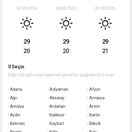
07.08.2026
08.08.2026
09.08.2026
29
29
29
20
20
21
İl Seçin
Diğer il ile ilgili veriye ulaşmak için lütfen aşağıdan bir il seçin
Adana
Adıyaman
Afyon
Ağrı
Aksaray
Amasya
Antalya
Ardahan
Artvin
Aydın
Balıkesir
Bartın
Batman
Bayburt
Bilecik